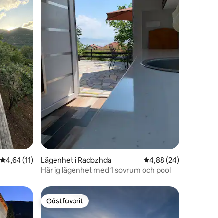
en
4,64 av 5 i genomsnittligt betyg, 11 omdömen
4,64 (11)
Lägenhet i Radozhda
4,88 av 5 i genomsnit
4,88 (24)
Härlig lägenhet med 1 sovrum och pool
Gästfavorit
Gästfavorit