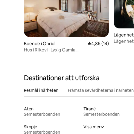
Lägenhet 
Lägenhet 
Boende i Ohrid
4,86 av 5 i genomsnit
4,86 (14)
Hus i Rilkovi | Lyxig Gamla
stan•Bastu•Sjöutsikt
Destinationer att utforska
Resmål i närheten
Främsta sevärdheterna i närheten
Aten
Tiranë
Semesterboenden
Semesterboenden
Skopje
Visa mer
Semesterboenden