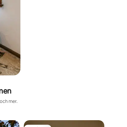
amen
 och mer.
Lägenhet