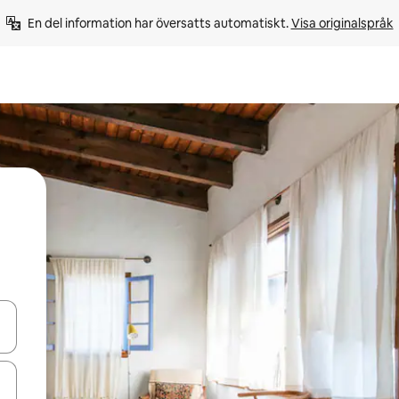
En del information har översatts automatiskt. 
Visa originalspråk
d upp- och nedåtpilarna eller utforska genom att trycka eller svepa.