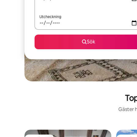
Utcheckning
Sök
Top
Gäster h