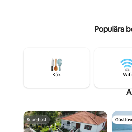
hög hastighet dig uppkopplad. Din
rummet på
fridfulla tillflyktsort väntar, boka din
Varje vån
vistelse idag!
Populära b
Kök
Wifi
A
Superhost
Gästfavo
Superhost
Gästfavo