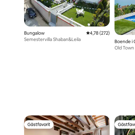
Bungalow
4,78 av 5 i genomsnitt
4,78 (272)
Semestervilla Shaban&Leila
Boende i 
Old Town 
sjöutsikt!
Gästfavorit
Gästfavo
Gästfavorit
Gästfavo