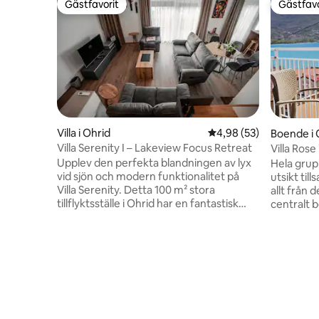
Gästfavorit
Gästfavo
Gästfavorit
Gästfavo
Villa i Ohrid
4,98 av 5 i genomsnit
4,98 (53)
Boende i 
Villa Serenity I – Lakeview Focus Retreat
Villa Rose
Upplev den perfekta blandningen av lyx
Hela grup
vid sjön och modern funktionalitet på
utsikt til
Villa Serenity. Detta 100 m² stora
allt från
tillflyktsställe i Ohrid har en fantastisk
centralt 
uteplats med lusthus, solstolar och
med gratis park
panoramautsikt. Koppla av vid eldstaden
endast 5 
eller njut av uppslukande filmkvällar med
gamla sta
en bioväggprojektor och surroundljud.
vacker uts
Oavsett om du är här för familjeäventyr,
katedrale
vandring eller en semester för
vardagsru
distansarbete håller vår dedikerade
första vå
arbetsyta och vårt satellitinternet med
vardagsru