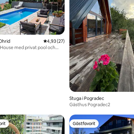
ligt betyg, 272 omdömen
Ohrid
4,93 av 5 i genomsnittligt betyg, 27 omdöm
4,93 (27)
House med privat pool och
Stuga i Pogradec
Gästhus Pogradec2
rit
Gästfavorit
rit
Gästfavorit