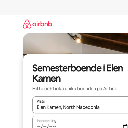
Hoppa
till
innehåll
Semesterboende i Elen
Kamen
Hitta och boka unika boenden på Airbnb
Plats
När resultaten är tillgängliga kan du navigera me
Incheckning