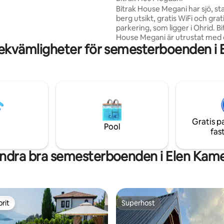
 andra våningen har 3 sängar.
Bitrak House Megani har sjö, st
ing har badrum.
berg utsikt, gratis WiFi och grat
parkering, som ligger i Ohrid. Bitrak
House Megani är utrustat med 
ekvämligheter för semesterboenden i
med sjö- och stadsutsikt, en pl
matplats, ett välutrustat kök oc
eget badrum med dusch, grati
toalettartiklar och en hårtork. E
tillhandahålls också, samt en
vattenkokare. Det finns en tr
grill, och gäster kan vandra. N
flygplats är Ohrids flygplats, 12
Gratis p
Bitrak House Megdani.
Pool
fas
ndra bra semesterboenden i Elen Kam
rit
Superhost
rit
Superhost