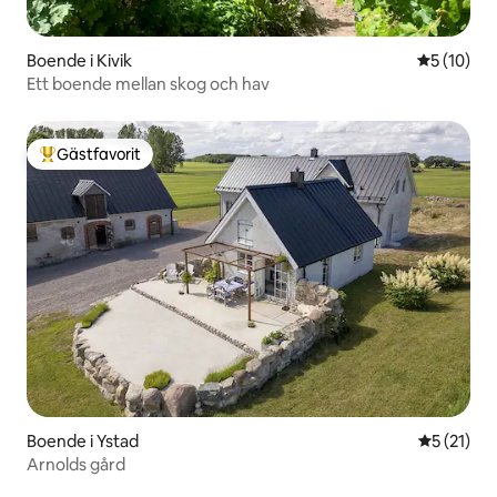
Boende i Kivik
5 av 5 i g
5 (10)
Ett boende mellan skog och hav
Gästfavorit
Populär gästfavorit
Boende i Ystad
5 av 5 i g
5 (21)
Arnolds gård