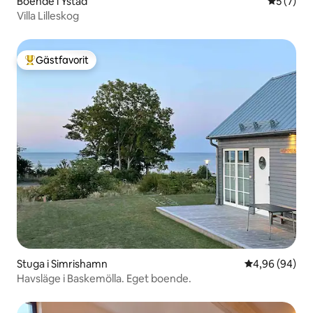
Boende i Ystad
5 av 5 i 
5 (7)
Villa Lilleskog
Gästfavorit
Populär gästfavorit
Stuga i Simrishamn
4,96 av 5 i g
4,96 (94)
Havsläge i Baskemölla. Eget boende.