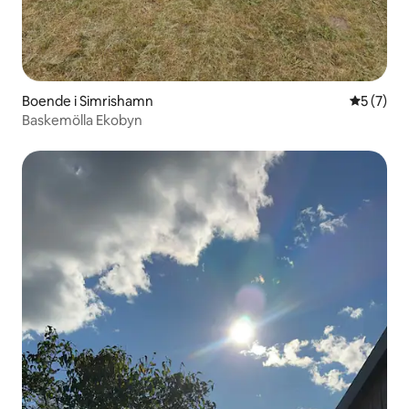
Boende i Simrishamn
5 av 5 i 
5 (7)
Baskemölla Ekobyn