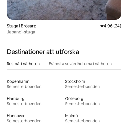
Stuga i Brösarp
4,96 av 5 i g
4,96 (24)
Japandi-stuga
Destinationer att utforska
Resmål i närheten
Främsta sevärdheterna i närheten
Köpenhamn
Stockholm
Semesterboenden
Semesterboenden
Hamburg
Göteborg
Semesterboenden
Semesterboenden
Hannover
Malmö
Semesterboenden
Semesterboenden