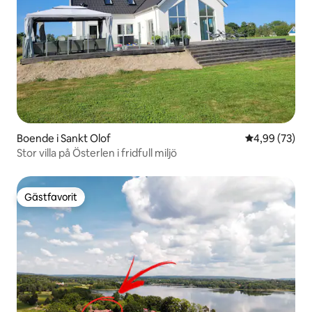
Boende i Sankt Olof
4,99 av 5 i g
4,99 (73)
Stor villa på Österlen i fridfull miljö
Gästfavorit
Gästfavorit