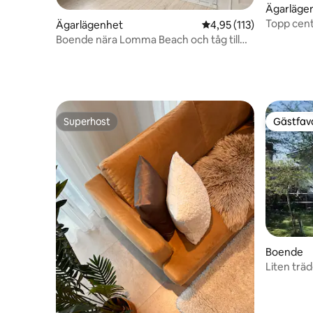
Ägarläge
Topp centr
Ägarlägenhet
4,95 av 5 i genomsnitt
4,95 (113)
Boende nära Lomma Beach och tåg till
Lund o Malmö
Superhost
Gästfavo
Superhost
Gästfavo
Boende
Liten trä