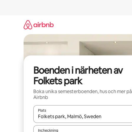
Hoppa
till
innehåll
Boenden i närheten av
Folkets park
Boka unika semesterboenden, hus och mer på
Airbnb
Plats
När resultaten är tillgängliga kan du navigera me
Incheckning