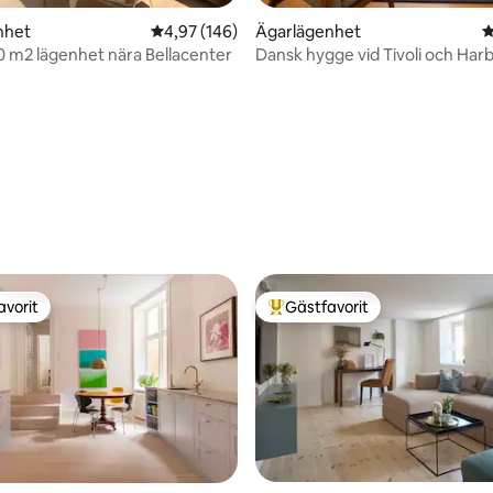
ligt betyg, 126 omdömen
nhet
4,97 av 5 i genomsnittligt betyg, 146 omdöm
4,97 (146)
Ägarlägenhet
4
00 m2 lägenhet nära Bellacenter
Dansk hygge vid Tivoli och Har
avorit
Gästfavorit
gästfavorit
Populär gästfavorit