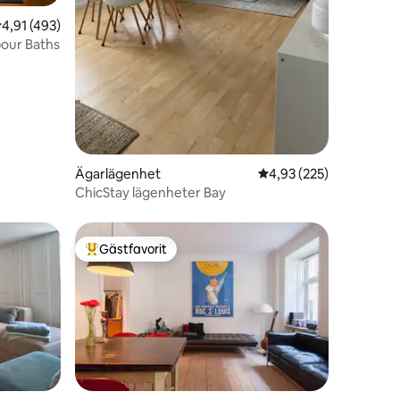
en
,91 av 5 i genomsnittligt betyg, 493 omdömen
4,91 (493)
bour Baths
Ägarlägenhet
4,93 av 5 i genomsnitt
4,93 (225)
ChicStay lägenheter Bay
Gästfavorit
Populär gästfavorit