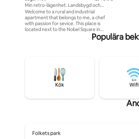
massagefåtölj. Eget stäl
Min retro-lägenhet. Landsbygd och
skönt med 
industri i hjärtat av Malmö
Welcome to a rural and industrial
apartment that belongs to me, a chef
with passion for sevice. This place is
located next to the Nobel Square in
Populära bek
Malmö, with close distance to
Möllevångstorget & Folkets Park. In 10
minutes you will get to central station
with the expressbus no 5 that travles
every 6 min. The area around my place
has a wide selection of restaurants, pubs,
nightclubs and aslo, Swedens only official
culture area is 2 min by foot. If you have
any questions, please send me a pm
Kök
Wifi
And
Folkets park