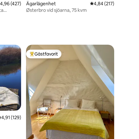
,96 av 5 i genomsnittligt betyg, 427 omdömen
4,96 (427)
Ägarlägenhet
4,84 av 5 i genomsnitt
4,84 (217)
en
ta
Østerbro vid sjöarna, 75 kvm
Gästfavorit
Populär gästfavorit
en
,91 av 5 i genomsnittligt betyg, 129 omdömen
4,91 (129)