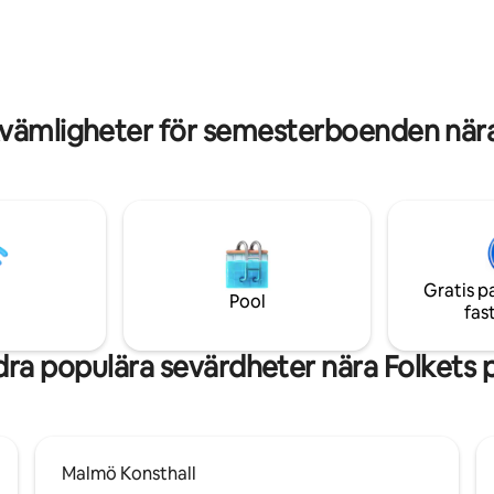
le, lugnt och
Sängkläder + handdukar ingår. Husdjur
närhet till allt!
tillåts ej, samt rökning undanbe
Välkommen!
vämligheter för semesterboenden nära
Gratis p
Pool
fas
ra populära sevärdheter nära Folkets 
Malmö Konsthall