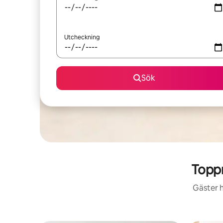
Utcheckning
Sök
Toppr
Gäster h