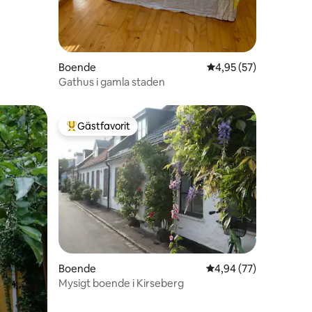
Boende
4,95 av 5 i genomsnit
4,95 (57)
Gathus i gamla staden
Gästfavorit
Populär gästfavorit
en
Boende
4,94 av 5 i genomsnit
4,94 (77)
Mysigt boende i Kirseberg