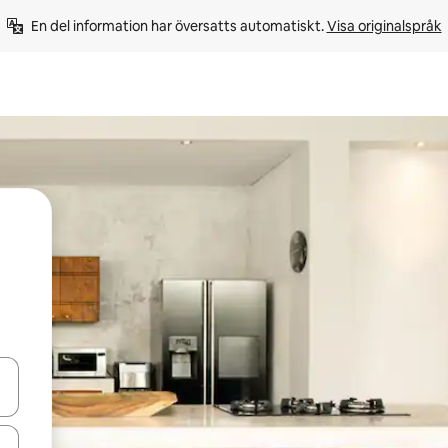
En del information har översatts automatiskt. 
Visa originalspråk
d upp- och nedåtpilarna eller utforska genom att trycka eller svepa.