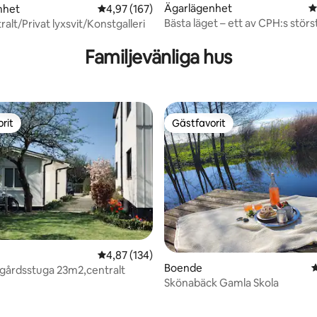
Ägarlägenhet
4
nhet
4,97 av 5 i genomsnittligt betyg, 167 omdöm
4,97 (167)
Bästa läget – ett av CPH:s störs
alt/Privat lyxsvit/Konstgalleri
ligt betyg, 113 omdömen
badrum
Familjevänliga hus
rit
Gästfavorit
rit
Gästfavorit
4,87 av 5 i genomsnittligt betyg, 134 omdöm
4,87 (134)
Boende
4
dgårdsstuga 23m2,centralt
Skönabäck Gamla Skola