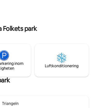
par / familjer. Fester ej tillåtna och det är
des.
viktigt att inte hålla hög volym utomhus
på kvällarna efter 21.00.
 Folkets park
arkering inom
Luftkonditionering
tigheten
park
Triangeln