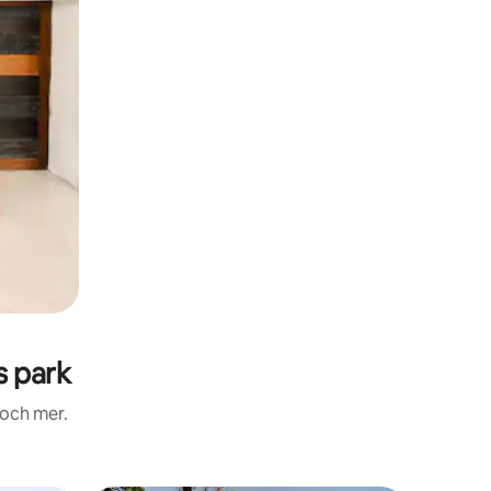
s park
 och mer.