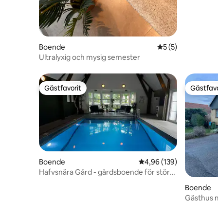
Boende
5 av 5 i genomsni
5 (5)
Ultralyxig och mysig semester
Gästfavorit
Gästfavo
Gästfavorit
Gästfavo
Boende
4,96 av 5 i genomsnitt
4,96 (139)
Hafvsnära Gård - gårdsboende för större
sällskap
Boende
Gästhus m