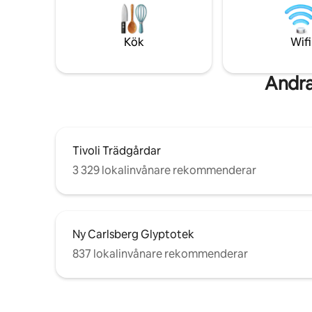
lägenhet, som ligger i en vackert bevarad
The epito
byggnad från 1844 – där historia möter
vintage a
modern komfort.
Kök
Wifi
Andra
Tivoli Trädgårdar
3 329 lokalinvånare rekommenderar
Ny Carlsberg Glyptotek
837 lokalinvånare rekommenderar