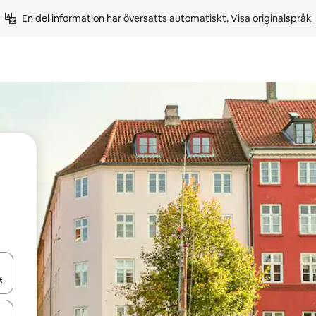
En del information har översatts automatiskt. 
Visa originalspråk
d upp- och nedåtpilarna eller utforska genom att trycka eller svepa.