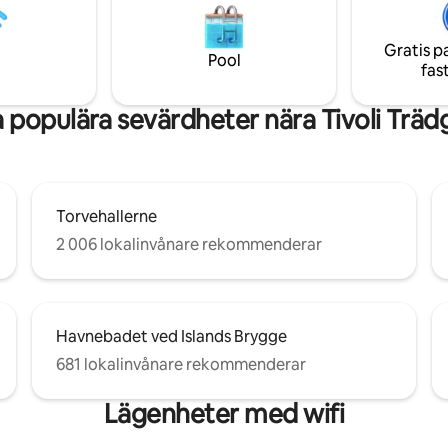
me of hygge, with curated
privat chaufförstransport är til
nd lux details throughout.
på begäran.
Gratis p
Pool
fas
 populära sevärdheter nära Tivoli Träd
Torvehallerne
2 006 lokalinvånare rekommenderar
Havnebadet ved Islands Brygge
681 lokalinvånare rekommenderar
Lägenheter med wifi