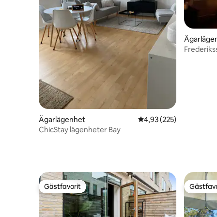
Ägarläge
Frederiks
Ägarlägenhet
4,93 av 5 i genomsnitt
4,93 (225)
ChicStay lägenheter Bay
Gästfavorit
Gästfavo
Gästfavorit
Gästfavo