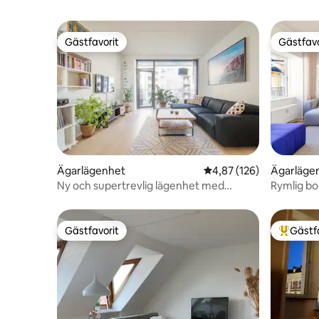
Gästfavorit
Gästfavo
Gästfavorit
Gästfavo
Ägarlägenhet
4,87 av 5 i genomsnitt
4,87 (126)
Ägarläge
Ny och supertrevlig lägenhet med
Rymlig bo
havsutsikt
Gästfavorit
Gästf
Gästfavorit
Populär 