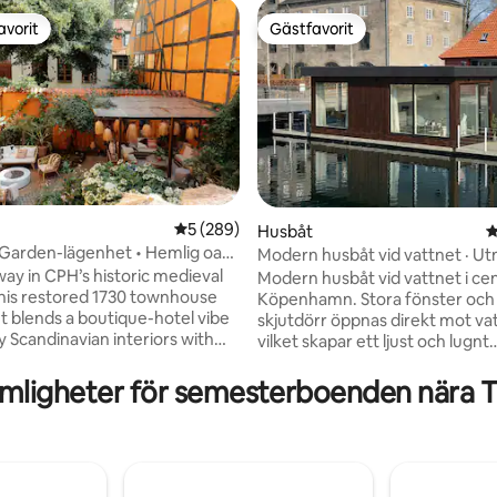
avorit
Gästfavorit
gästfavorit
Gästfavorit
ligt betyg, 427 omdömen
5 av 5 i genomsnittligt betyg, 289 omdöm
5 (289)
Husbåt
4
Garden-lägenhet • Hemlig oas
Modern husbåt vid vattnet · U
gården
centralt område
ay in CPH’s historic medieval
Modern husbåt vid vattnet i cen
this restored 1730 townhouse
Köpenhamn. Stora fönster och en rymlig
 blends a boutique-hotel vibe
skjutdörr öppnas direkt mot va
 Scandinavian interiors with
vilket skapar ett ljust och lugnt
m of old Copenhagen. Guests
vardagsrum. Husbåten ligger i ett
are courtyard oasis, a peaceful
exklusivt område vid vattnet inti
mligheter för semesterboenden nära Ti
idden behind the bustling
Operahuset och Operaparken,
ust steps from Tivoli, City Hall
bekväm tillgång till kollektivtrafi
t, yet remarkably quiet, it
livsmedelsbutik, stadens centr
 best of both worlds: vibrant
restauranger och kulturella se
and a secret garden sanctuary.
Valfria tjänster som flygplatstr