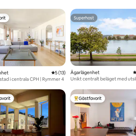
rit
Superhost
rit
Superhost
Ägarlägenhet
4
ligt betyg, 126 omdömen
nhet
5 av 5 i genomsnittligt betyg, 13 omdöm
5 (13)
Unikt centralt beläget med utsi
stad i centrala CPH | Rymmer 4
sjöarna
avorit
Gästfavorit
gästfavorit
Populär gästfavorit