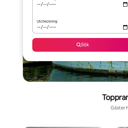
Utcheckning
Sök
Toppran
Gäster h