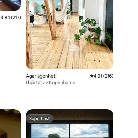
,84 av 5 i genomsnittligt betyg, 217 omdömen
4,84 (217)
en
Ägarlägenhet
4,91 av 5 i genomsnitt
4,91 (216)
I hjärtat av Köpenhamn
Superhost
Superhost