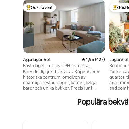
Gästfavorit
Gästf
Populär gästfavorit
Populär 
Ägarlägenhet
4,96 av 5 i genomsnitt
4,96 (427)
Lägenhet
Bästa läget – ett av CPH:s största
Boutique 
badrum
på inner
Boendet ligger i hjärtat av Köpenhamns
Tucked aw
historiska centrum, omgiven av
quarter, 
charmiga restauranger, kaféer, livliga
apartment
barer och unika butiker. Precis runt
and comfy
hörnet ligger de vackra Rosenborgs
the char
slottsparker – perfekt för en morgontur,
love the r
Populära bekvä
en lugn stund med en bok eller en
retreat h
picknick. Efter en dag av utforskning av
streets. J
stadens rika kultur och ikoniska
and Strøge
sevärdheter kan du varva ner med ett
offers the
långt bad i badkaret i denna eleganta
city life 