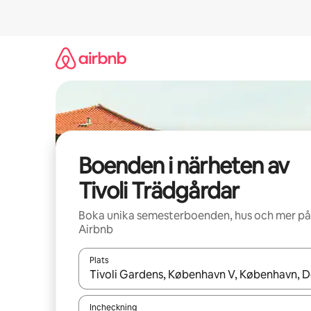
Hoppa
till
innehåll
Boenden i närheten av
Tivoli Trädgårdar
Boka unika semesterboenden, hus och mer på
Airbnb
Plats
När resultaten är tillgängliga kan du navigera me
Incheckning