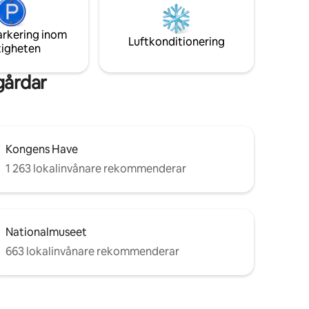
lgängliga
hotelltjänster strävar vi efter att hålla
resan praktisk och okomplicerad.
arkering inom
Luftkonditionering
tigheten
gårdar
Kongens Have
1 263 lokalinvånare rekommenderar
Nationalmuseet
663 lokalinvånare rekommenderar