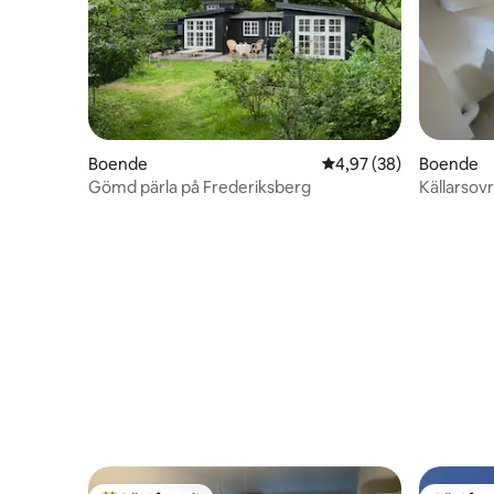
Boende
4,97 av 5 i genomsnit
4,97 (38)
Boende
Gömd pärla på Frederiksberg
Källarsov