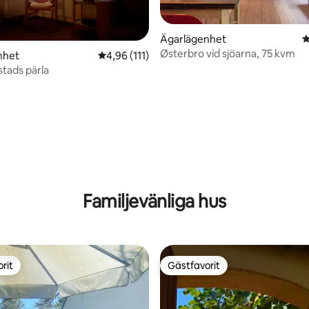
Ägarlägenhet
4
Østerbro vid sjöarna, 75 kvm
nhet
4,96 av 5 i genomsnittligt betyg, 111 omdöm
4,96 (111)
stads pärla
ligt betyg, 225 omdömen
Familjevänliga hus
rit
Gästfavorit
rit
Gästfavorit