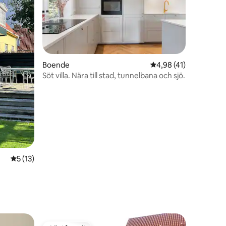
Boende
4,98 av 5 i genomsnit
4,98 (41)
en
Söt villa. Nära till stad, tunnelbana och sjö.
5 av 5 i genomsnittligt betyg, 13 omdömen
5 (13)