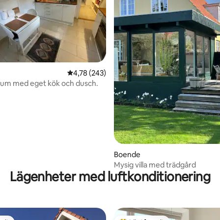
tligt betyg, 38 omdömen
4,78 av 5 i genomsnittligt betyg, 243 omdöm
4,78 (243)
rum med eget kök och dusch.
Boende
Mysig villa med trädgård
Lägenheter med luftkonditionering