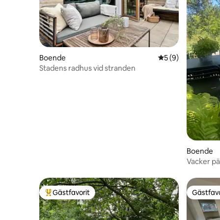
Boende
5 av 5 i genomsni
5 (9)
Stadens radhus vid stranden
Boende
Vacker pä
Gästfavorit
Gästfavo
Populär gästfavorit
Gästfavo