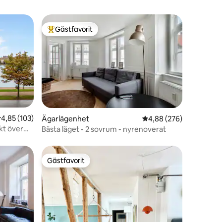
Gästfavorit
Populär gästfavorit
,85 av 5 i genomsnittligt betyg, 103 omdömen
4,85 (103)
en
Ägarlägenhet
4,88 av 5 i genomsnitt
4,88 (276)
kt över
Bästa läget - 2 sovrum - nyrenoverat
Gästfavorit
Gästfavorit