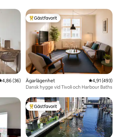
Gästfavorit
Populär gästfavorit
en
4,86 av 5 i genomsnittligt betyg, 36 omdömen
4,86 (36)
Ägarlägenhet
4,91 av 5 i genomsnitt
4,91 (493)
Dansk hygge vid Tivoli och Harbour Baths
Gästfavorit
Populär gästfavorit