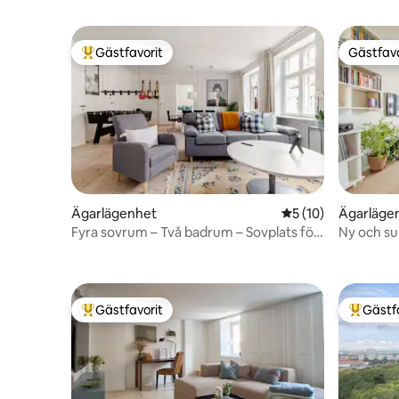
Gästfavorit
Gästfavo
Populär gästfavorit
Gästfavo
Ägarlägenhet
5 av 5 i genomsnit
5 (10)
Ägarläge
Fyra sovrum – Två badrum – Sovplats för
Ny och su
åtta
havsutsik
Gästfavorit
Gästf
Populär gästfavorit
Populär 