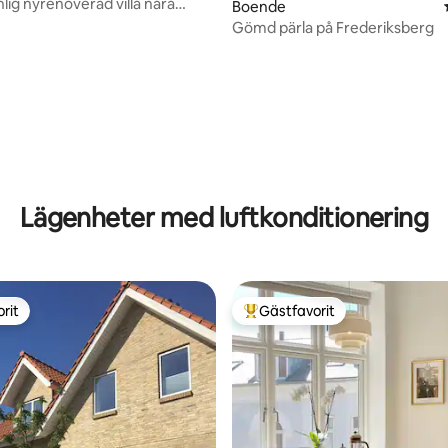
lig nyrenoverad villa nära
Boende
mn
Gömd pärla på Frederiksberg
Lägenheter med luftkonditionering
rit
Gästfavorit
rit
Populär gästfavorit