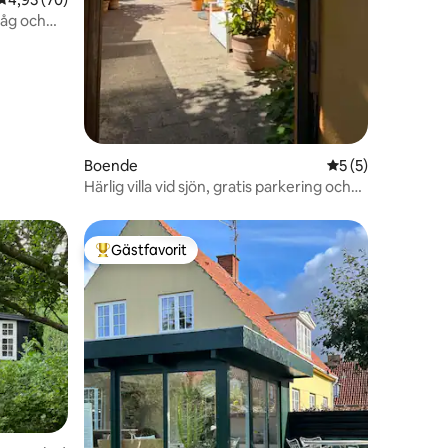
-tåg och
en
Boende
5 av 5 i genomsni
5 (5)
Härlig villa vid sjön, gratis parkering och
trädgård
Gästfavorit
Populär gästfavorit
en