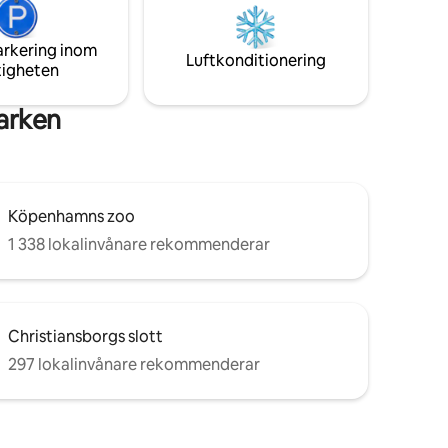
privat chaufförstransport är tillgängliga
, och
på begäran.
 bussar)
arkering inom
Luftkonditionering
tigheten
arken
Köpenhamns zoo
1 338 lokalinvånare rekommenderar
Christiansborgs slott
297 lokalinvånare rekommenderar