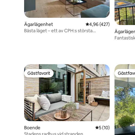
Ägarlägenhet
4,96 av 5 i genomsnitt
4,96 (427)
Bästa läget – ett av CPH:s största
Ägarläge
badrum
Fantastis
Carlsberg 
Gästfavorit
Gästfavo
Gästfavorit
Gästfavo
Boende
5 av 5 i genomsnit
5 (10)
Stadens radhus vid stranden