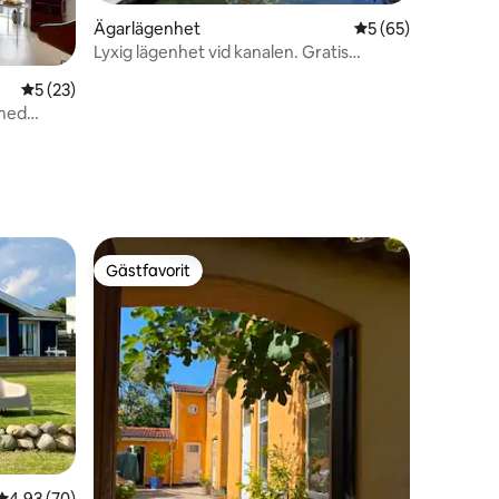
Ägarlägenhet
5 av 5 i genomsnit
5 (65)
Lyxig lägenhet vid kanalen. Gratis
parkering!
5 av 5 i genomsnittligt betyg, 23 omdömen
5 (23)
 med
en
Gästfavorit
Gästfavorit
4,93 av 5 i genomsnittligt betyg, 70 omdömen
4,93 (70)