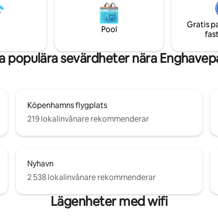
me of hygge, with curated
några minuters promenad bort
nd lux details throughout.
kollektivtrafik (tunnelbana och
Gratis p
ligger runt hörnet.
Pool
fas
a populära sevärdheter nära Enghavep
Köpenhamns flygplats
219 lokalinvånare rekommenderar
Nyhavn
2 538 lokalinvånare rekommenderar
Lägenheter med wifi