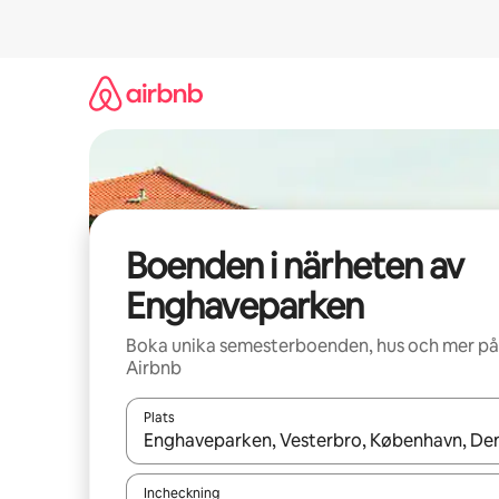
Hoppa
till
innehåll
Boenden i närheten av
Enghaveparken
Boka unika semesterboenden, hus och mer på
Airbnb
Plats
När resultaten är tillgängliga kan du navigera me
Incheckning