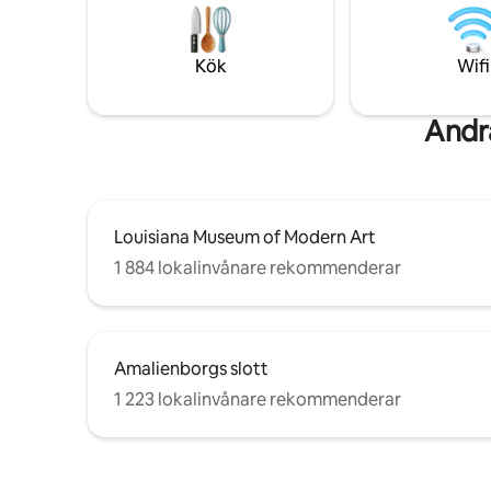
om du föredrar det. På grund av
The epito
exponerade gamla bjälkar är lägenheten
vintage a
inte dammfri.
Kök
Wifi
Andr
Louisiana Museum of Modern Art
1 884 lokalinvånare rekommenderar
Amalienborgs slott
1 223 lokalinvånare rekommenderar