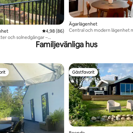
ligt betyg, 427 omdömen
Ägarlägenhet
Central och modern lägenhet
nhet
4,98 av 5 i genomsnittligt betyg, 86 omdöm
4,98 (86)
fantastisk utsikt
kter och solnedgångar –
Familjevänliga hus
District
rit
Gästfavorit
rit
Gästfavorit
tligt betyg, 10 omdömen
Boende