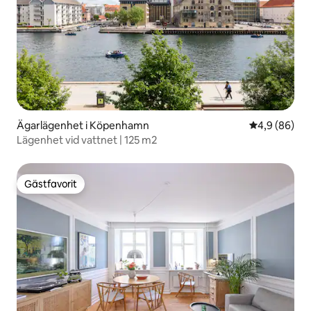
Ägarlägenhet i Köpenhamn
4,9 av 5 i g
4,9 (86)
Lägenhet vid vattnet | 125 m2
Gästfavorit
Gästfavorit