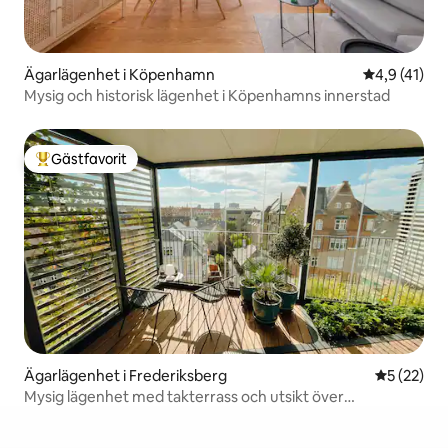
Ägarlägenhet i Köpenhamn
4,9 av 5 i 
4,9 (41)
Mysig och historisk lägenhet i Köpenhamns innerstad
Gästfavorit
Populär gästfavorit
Ägarlägenhet i Frederiksberg
5 av 5 i g
5 (22)
Mysig lägenhet med takterrass och utsikt över
Köpenhamns silhuett