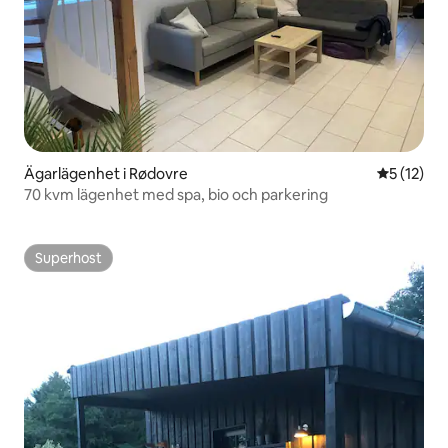
Ägarlägenhet i Rødovre
5 av 5 i g
5 (12)
70 kvm lägenhet med spa, bio och parkering
Superhost
Superhost