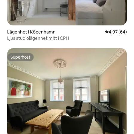
Lägenhet i Köpenhamn
4,97 av 5 i g
4,97 (64)
Ljus studiolägenhet mitt i CPH
Superhost
Superhost