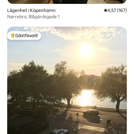
Lägenhet i Köpenhamn
4,57 av 5 i ge
4,57 (167)
Nørrebro, Blågårdsgade 1
Gästfavorit
Populär gästfavorit