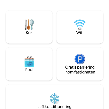
del av ett dynamiskt affärsdistrikt med
vinter och sommar
en myriad av kulinariska upplevelser och
akterdäck med sta
unikt vin. Direkt tunnelbanelinje från och
utomhusmåltider och so
till flygplatsen nås på mindre än 20
meter till taket i
minuter. Grannskapet är väl
vardagsrum med k
kommunicerat med kollektivtrafik och
vardagsrum. Under
ligger inom gångavstånd från Amager
och 1 sovrum samt
Kök
Wifi
Strandpark.
musikscen.
Gratis parkering
Pool
inom fastigheten
Luftkonditionering