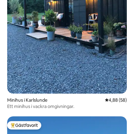
Minihus i Karlslunde
4,88 av 5 i g
4,88 (58)
Ett minihus i vackra omgivningar.
Gästfavorit
Populär gästfavorit