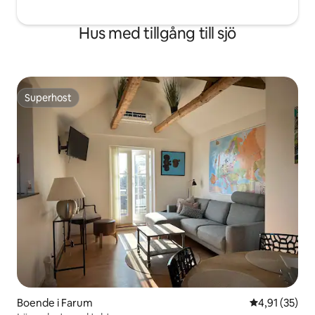
Hus med tillgång till sjö
Superhost
Superhost
Boende i Farum
4,91 av 5 i g
4,91 (35)