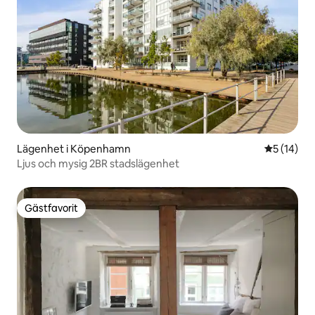
Lägenhet i Köpenhamn
5 av 5 i g
5 (14)
Ljus och mysig 2BR stadslägenhet
Gästfavorit
Gästfavorit