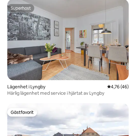
Superhost
Superhost
Lägenhet i Lyngby
4,76 av 5 i g
4,76 (46)
Härlig lägenhet med service i hjärtat av Lyngby
Gästfavorit
Gästfavorit