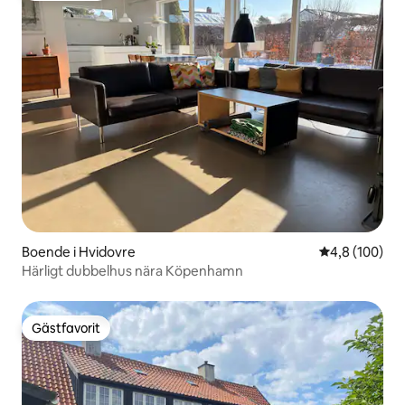
Boende i Hvidovre
4,8 av 5 i ge
4,8 (100)
Härligt dubbelhus nära Köpenhamn
Gästfavorit
Gästfavorit