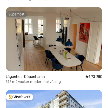
Superhost
Superhost
Lägenhet i Köpenhamn
4,73 av 5 i g
4,73 (95)
145 m2 vacker modern takvåning
Gästfavorit
Populär gästfavorit