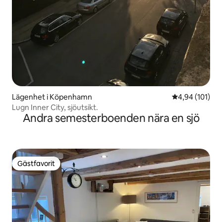
Lägenhet i Köpenhamn
4,94 av 5 i ge
4,94 (101)
Lugn Inner City, sjöutsikt.
Andra semesterboenden nära en sjö
Gästfavorit
Gästfavorit