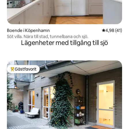
Boende i Köpenhamn
4,98 av 5 i g
4,98 (41)
Söt villa. Nära till stad, tunnelbana och sjö.
Lägenheter med tillgång till sjö
Gästfavorit
Populär gästfavorit