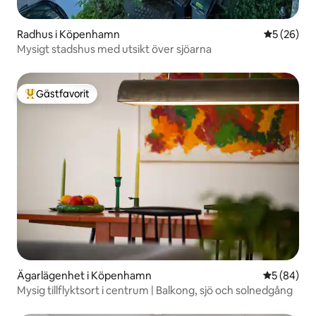
Radhus i Köpenhamn
5 av 5 i g
5 (26)
Mysigt stadshus med utsikt över sjöarna
Gästfavorit
Populär gästfavorit
Ägarlägenhet i Köpenhamn
5 av 5 i g
5 (84)
Mysig tillflyktsort i centrum | Balkong, sjö och solnedgång