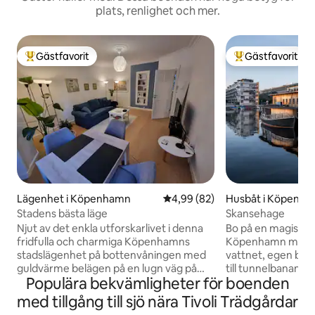
plats, renlighet och mer.
Gästfavorit
Gästfavorit
Populär gästfavorit
Populär gästfavor
Lägenhet i Köpenhamn
4,99 av 5 i genomsnittligt bet
4,99 (82)
Husbåt i Köpenh
Stadens bästa läge
Skansehage
Njut av det enkla utforskarlivet i denna
Bo på en magisk 15
fridfulla och charmiga Köpenhamns
Köpenhamn med 36
stadslägenhet på bottenvåningen med
vattnet, egen ba
guldvärme belägen på en lugn väg på
till tunnelbanan. Skansehage är en 32
Populära bekvämligheter för boenden
trevligt gångavstånd från centrala
meter lång husbåt 
Köpenhamn med sevärdheter och
nu omvandlad från e
med tillgång till sjö nära Tivoli Trädgårdar
evenemang. Efter några steg är du en
flytande hem. Möjlighet att bada både