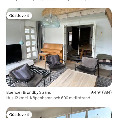
Gästfavorit
Gästfavorit
Boende i Brøndby Strand
4,91 av 5 i ge
4,91 (384)
Hus 12 km till Köpenhamn och 600 m till strand
Gästfavorit
Gästfavorit