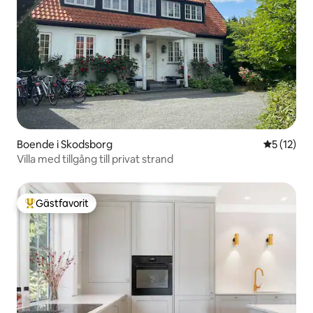
Boende i Skodsborg
5 av 5 i g
5 (12)
Villa med tillgång till privat strand
Gästfavorit
Populär gästfavorit