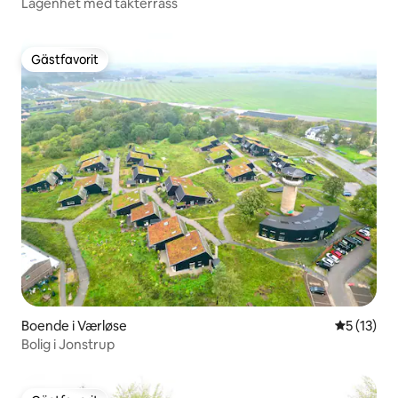
Lägenhet med takterrass
Gästfavorit
Gästfavorit
Boende i Værløse
5 av 5 i g
5 (13)
Bolig i Jonstrup