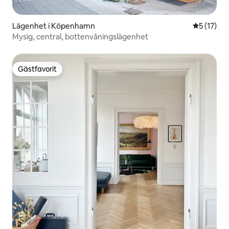
Lägenhet i Köpenhamn
5 av 5 i g
5 (17)
Mysig, central, bottenvåningslägenhet
Gästfavorit
Gästfavorit