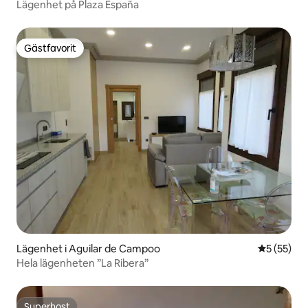
Lägenhet på Plaza España
Gästfavorit
Gästfavorit
Lägenhet i Aguilar de Campoo
5 av 5 i g
5 (55)
Hela lägenheten ”La Ribera”
Superhost