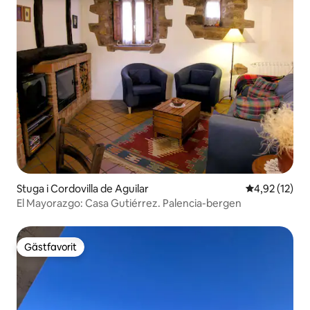
Stuga i Cordovilla de Aguilar
4,92 av 5 i g
4,92 (12)
El Mayorazgo: Casa Gutiérrez. Palencia-bergen
Gästfavorit
Gästfavorit