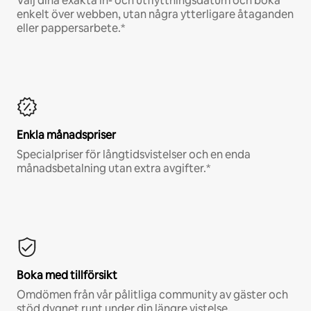
Välj dina exakta in- och utflyttningsdatum och boka
enkelt över webben, utan några ytterligare åtaganden
eller pappersarbete.*
Enkla månadspriser
Specialpriser för långtidsvistelser och en enda
månadsbetalning utan extra avgifter.*
Boka med tillförsikt
Omdömen från vår pålitliga community av gäster och
stöd dygnet runt under din längre vistelse.