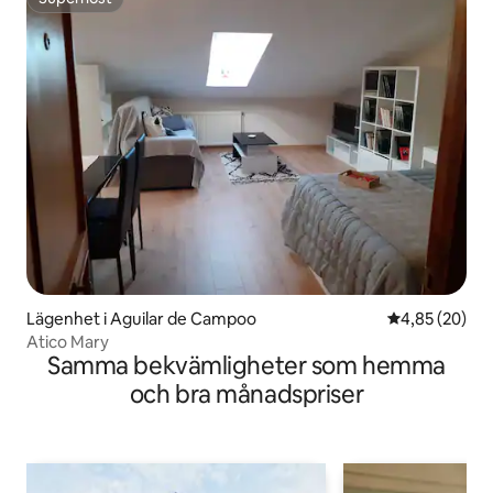
Superhost
Lägenhet i Aguilar de Campoo
4,85 av 5 i g
4,85 (20)
Atico Mary
Samma bekvämligheter som hemma
och bra månadspriser