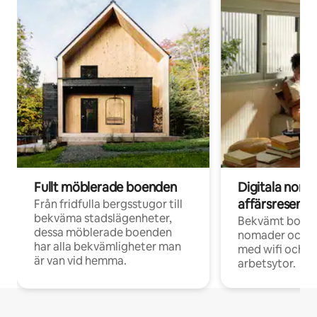
Fullt möblerade boenden
Digitala nom
affärsresenär
Från fridfulla bergsstugor till
bekväma stadslägenheter,
Bekvämt boend
dessa möblerade boenden
nomader och d
har alla bekvämligheter man
med wifi och d
är van vid hemma.
arbetsytor.