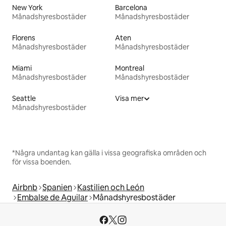
New York
Barcelona
Månadshyresbostäder
Månadshyresbostäder
Florens
Aten
Månadshyresbostäder
Månadshyresbostäder
Miami
Montreal
Månadshyresbostäder
Månadshyresbostäder
Seattle
Visa mer
Månadshyresbostäder
*Några undantag kan gälla i vissa geografiska områden och
för vissa boenden.
Airbnb
Spanien
Kastilien och León
Embalse de Aguilar
Månadshyresbostäder