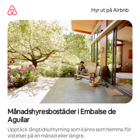
Hoppa
till
Hyr ut på Airbnb
innehåll
Månadshyresbostäder i Embalse de
Aguilar
Upptäck långtidsuthyrning som känns som hemma för
vistelser på en månad eller längre.