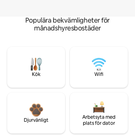
Populära bekvämligheter för
månadshyresbostäder
Kök
Wifi
Arbetsyta med
Djurvänligt
plats för dator