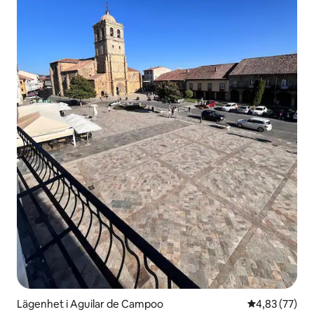
Lägenhet i Aguilar de Campoo
4,83 av 5 i g
4,83 (77)