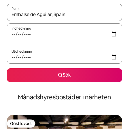
Plats
När resultaten är tillgängliga kan du navigera med upp- och ned
Incheckning
Utcheckning
Sök
Månadshyresbostäder i närheten
Gästfavorit
Gästfavorit