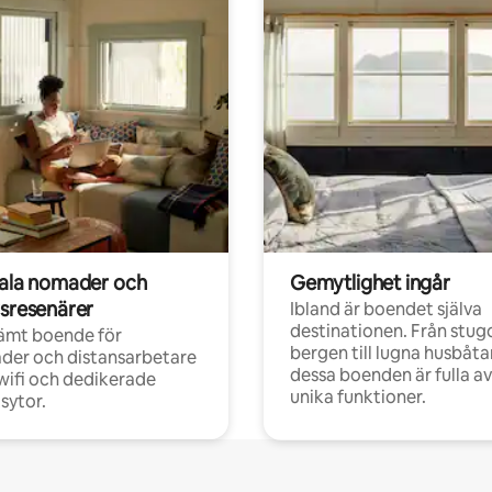
tala nomader och
Gemytlighet ingår
rsresenärer
Ibland är boendet själva
destinationen. Från stugo
ämt boende för
bergen till lugna husbåtar
der och distansarbetare
dessa boenden är fulla av
ifi och dedikerade
unika funktioner.
sytor.