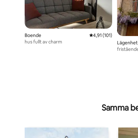
Boende
4,91 av 5 i genomsnitt
4,91 (101)
hus fullt av charm
Lägenhet
friståend
Samma be