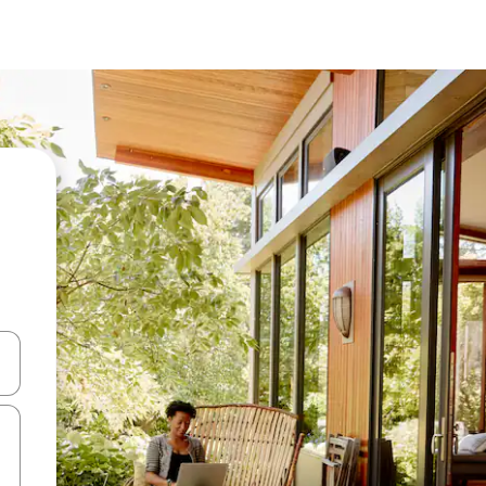
d upp- och nedåtpilarna eller utforska genom att trycka eller svepa.