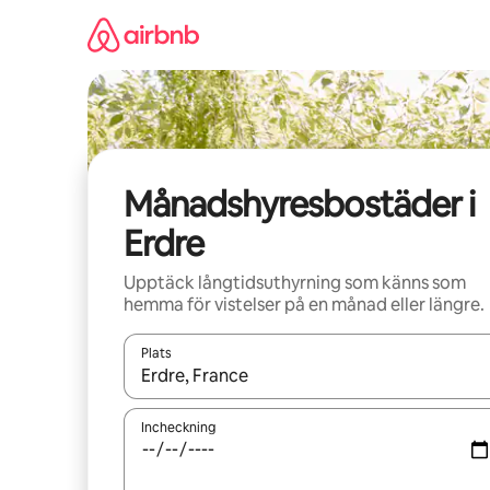
Hoppa
till
innehåll
Månadshyresbostäder i
Erdre
Upptäck långtidsuthyrning som känns som
hemma för vistelser på en månad eller längre.
Plats
När resultaten är tillgängliga kan du navigera me
Incheckning