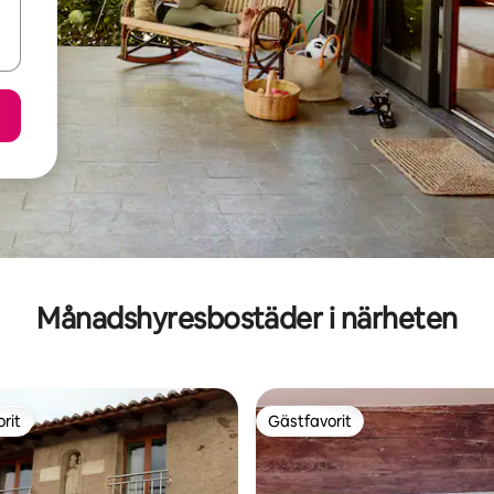
Månadshyresbostäder i närheten
rit
Gästfavorit
rit
Gästfavorit