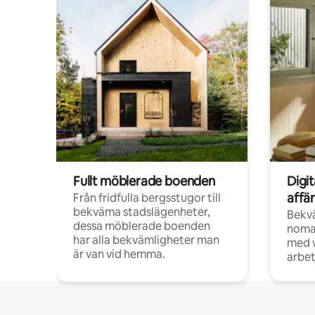
Fullt möblerade boenden
Digi
affä
Från fridfulla bergsstugor till
bekväma stadslägenheter,
Bekv
dessa möblerade boenden
noma
har alla bekvämligheter man
med w
är van vid hemma.
arbet