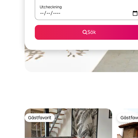
Utcheckning
Sök
Gästfavorit
Gästfavo
Gästfavorit
Gästfavo