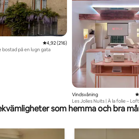
ligt betyg, 101 omdömen
4,92 av 5 i genomsnittligt betyg, 216 omdöm
4,92 (216)
e bostad på en lugn gata
Vindsvåning
4
Les Jolies Nuits | À la folie – Lof
kvämligheter som hemma och bra mån