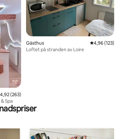
en
Gästhus
4,96 av 5 i genomsnitt
4,96 (123)
Loftet på stranden av Loire
,92 av 5 i genomsnittligt betyg, 263 omdömen
4,92 (263)
t & Spa
adspriser