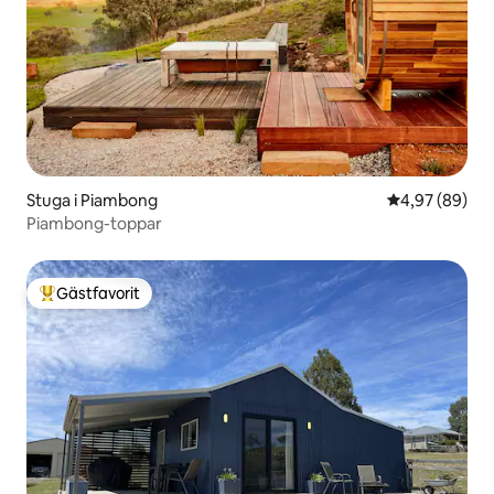
Stuga i Piambong
4,97 av 5 i g
4,97 (89)
Piambong-toppar
Gästfavorit
Populär gästfavorit