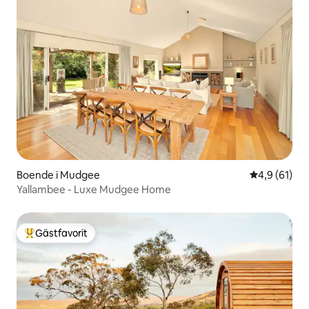
Boende i Mudgee
4,9 av 5 i g
4,9 (61)
Yallambee - Luxe Mudgee Home
Gästfavorit
Populär gästfavorit