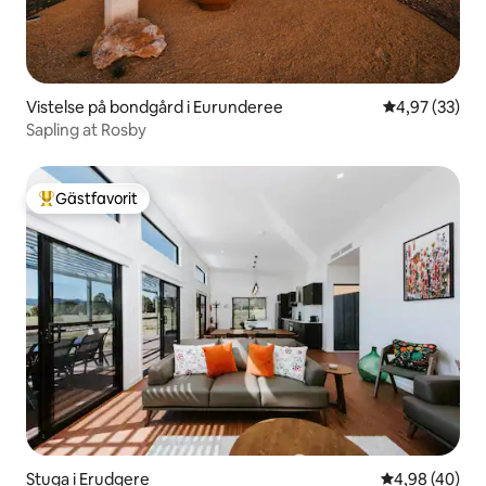
Vistelse på bondgård i Eurunderee
4,97 av 5 i g
4,97 (33)
Sapling at Rosby
Gästfavorit
Populär gästfavorit
Stuga i Erudgere
4,98 av 5 i g
4,98 (40)