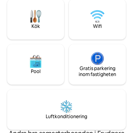
koppla av i den vidsträckta trädgården,
och vackert kurera
omgiven av inhemska växter och
vid elden, läs en b
fågelliv, eller njuta av en promenad
skapa livslånga mi
genom det närliggande Dewhurst
Reserve. Reser du med en elbil? Vi
Kök
Wifi
erbjuder långsam laddning på plats (10
A). Meddela oss i förväg för
instruktioner.
Gratis parkering
Pool
inom fastigheten
Luftkonditionering