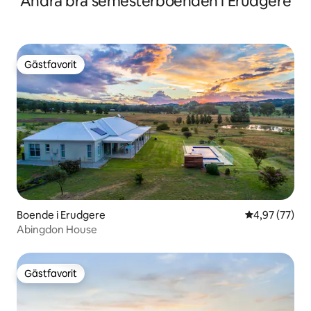
Andra bra semesterboenden i Erudgere
Gästfavorit
Gästfavorit
Boende i Erudgere
4,97 av 5 i g
4,97 (77)
Abingdon House
Gästfavorit
Gästfavorit