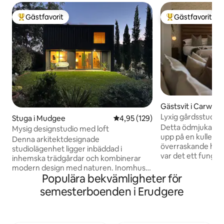
Gästfavorit
Gästfavorit
Populär gästfavorit
Populär gästfavor
Gästsvit i Carwell
Lyxig gårdsstudio 
Stuga i Mudgee
4,95 av 5 i genomsnittligt bet
4,95 (129)
Detta ödmjuka gård
Mysig designstudio med loft
upp på en kulle o
Denna arkitektdesignade
överraskande hemlighet. En 
studiolägenhet ligger inbäddad i
var det ett funge
inhemska trädgårdar och kombinerar
utrymmet förvandla
modern design med naturen. Inomhus
och privat gömstu
Populära bekvämligheter för
kan du njuta av ett ljusfyllt utrymme
Studio har helt en
med öppen planlösning, varma
semesterboenden i Erudgere
så långt ögat kan 
plywoodväggar, två sovrum (queen-
stillhet, soluppgå
säng och våningssäng) och ett mysigt
Låt naturen lugna 
loft (dubbelsäng). Utomhus kan du
njuter av bekväml