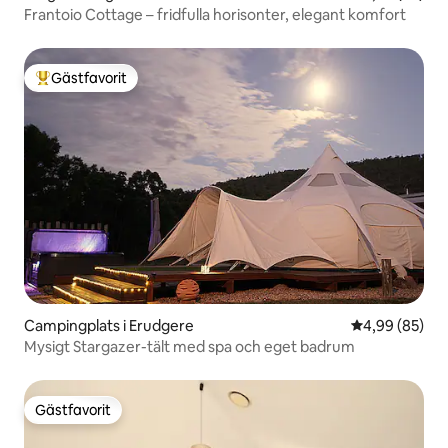
Frantoio Cottage – fridfulla horisonter, elegant komfort
Gästfavorit
Populär gästfavorit
Campingplats i Erudgere
4,99 av 5 i g
4,99 (85)
Mysigt Stargazer-tält med spa och eget badrum
Gästfavorit
Gästfavorit