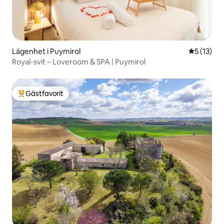
Lägenhet i Puymirol
5 av 5 i g
5 (13)
Royal-svit – Loveroom & SPA | Puymirol
Gästfavorit
Populär gästfavorit