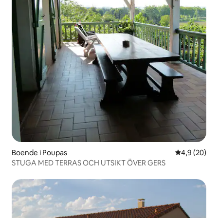
Boende i Poupas
4,9 av 5 i g
4,9 (20)
STUGA MED TERRAS OCH UTSIKT ÖVER GERS