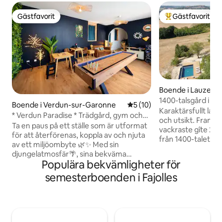
Gästfavorit
Gästfavorit
Gästfavorit
Populär gästfavor
Boende i Lauzerte
1400-talsgård i Q
Boende i Verdun-sur-Garonne
5 av 5 i genomsnittligt be
5 (10)
Karaktärsfullt lan
* Verdun Paradise * Trädgård, gym och
och utsikt. Framrös
spelrum
Ta en paus på ett ställe som är utformat
vackraste gîte 20
för att återförenas, koppla av och njuta
från 1400-talet, t
av ett miljöombyte 🌿✨ Med sin
som kombinerar aut
djungelatmosfär🌴, sina bekväma
material och exklu
Populära bekvämligheter för
utrymmen och sina
sviter, var och en
fritidsbekvämligheter🎯 är detta boende
semesterboenden i Fajolles
badrum/toalett, lu
perfekt för en vistelse med familj eller
golvvärme och ett 
vänner. Du kan växla mellan stunder av
Panoramautsikt, te
vila, måltider på terrassen, spelsessioner
skog och duvhus. 
🎲 och träningspass 💪. Allt har
Lauzerte, en skydd
utformats för att erbjuda en trevlig,