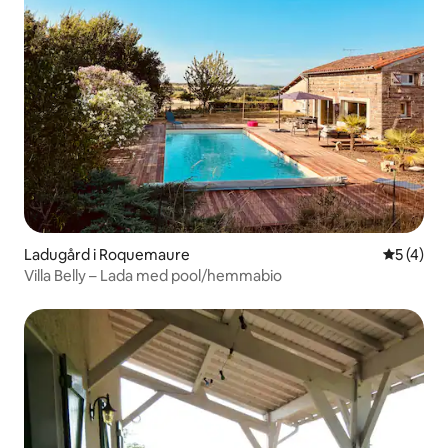
Ladugård i Roquemaure
5 av 5 i 
5 (4)
Villa Belly – Lada med pool/hemmabio