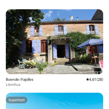
Boende i Fajolles
4,61 av 5 i g
4,61 (28)
Lönnhus
Superhost
Superhost