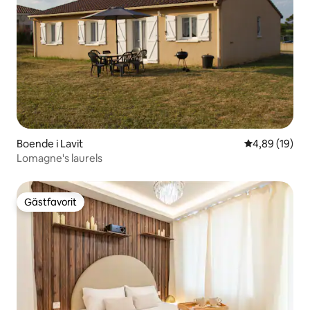
Boende i Lavit
4,89 av 5 i g
4,89 (19)
Lomagne's laurels
Gästfavorit
Gästfavorit