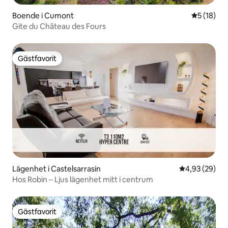
Boende i Cumont
5 av 5 i g
5 (18)
Gite du Château des Fours
Gästfavorit
Gästfavorit
Lägenhet i Castelsarrasin
4,93 av 5 i g
4,93 (29)
Hos Robin – Ljus lägenhet mitt i centrum
Gästfavorit
Gästfavorit