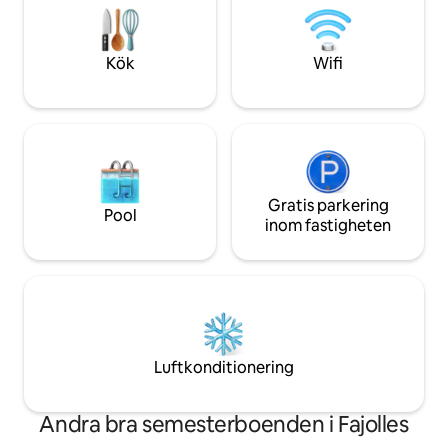
och historia i hjär
välkomnande och uppfriskande
tillflyktsort i ett privat utrymme där du
snabbt kommer att känna dig som
Kök
Wifi
hemma🏡.
Gratis parkering
Pool
inom fastigheten
Luftkonditionering
Andra bra semesterboenden i Fajolles