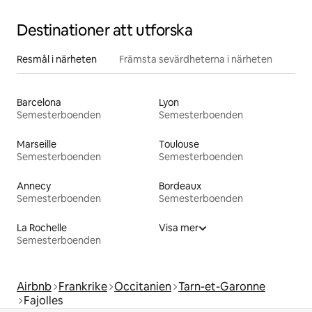
Destinationer att utforska
Resmål i närheten
Främsta sevärdheterna i närheten
Barcelona
Lyon
Semesterboenden
Semesterboenden
Marseille
Toulouse
Semesterboenden
Semesterboenden
Annecy
Bordeaux
Semesterboenden
Semesterboenden
La Rochelle
Visa mer
Semesterboenden
Airbnb
Frankrike
Occitanien
Tarn-et-Garonne
Fajolles