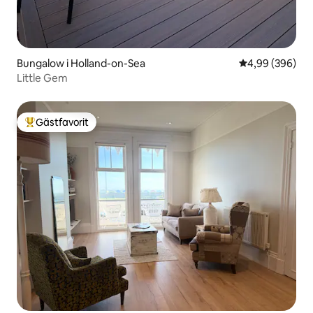
Bungalow i Holland-on-Sea
4,99 av 5 i ge
4,99 (396)
Little Gem
Gästfavorit
Populär gästfavorit