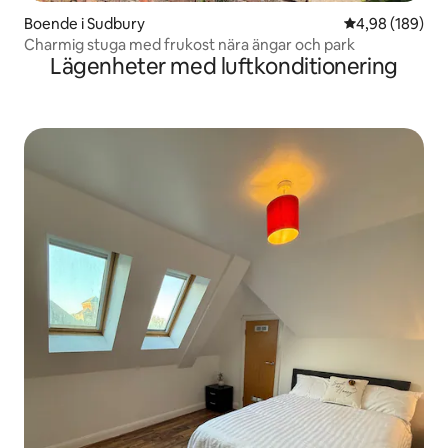
Boende i Sudbury
4,98 av 5 i ge
4,98 (189)
Charmig stuga med frukost nära ängar och park
Lägenheter med luftkonditionering