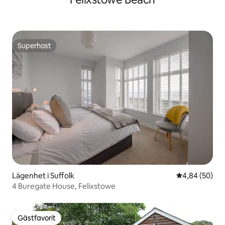
Superhost
Superhost
Lägenhet i Suffolk
4,84 av 5 i g
4,84 (50)
4 Buregate House, Felixstowe
Gästfavorit
Gästfavorit