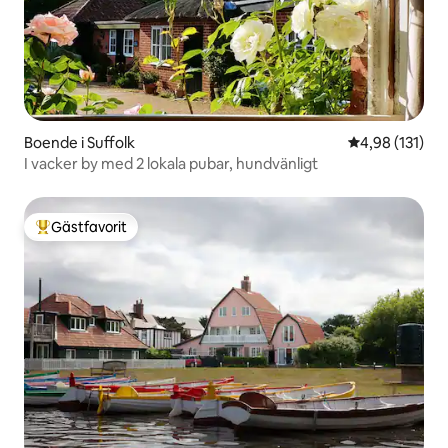
Boende i Suffolk
4,98 av 5 i ge
4,98 (131)
I vacker by med 2 lokala pubar, hundvänligt
Gästfavorit
Populär gästfavorit