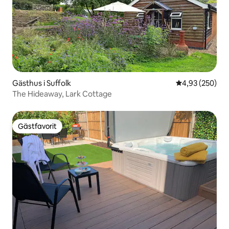
Gästhus i Suffolk
4,93 av 5 i ge
4,93 (250)
The Hideaway, Lark Cottage
Gästfavorit
Gästfavorit