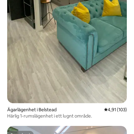
Ägarlägenhet i Belstead
4,91 av 5 i ge
4,91 (103)
Härlig 1-rumslägenhet i ett lugnt område.