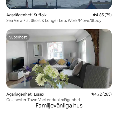
Ägarlägenhet i Suffolk
4,85 av 5 i g
4,85 (79)
Sea View Flat Short & Longer Lets Work/Move/Study
Superhost
Superhost
Ägarlägenhet i Essex
4,72 av 5 i ge
4,72 (263)
Colchester Town Vacker duplexlägenhet
Familjevänliga hus