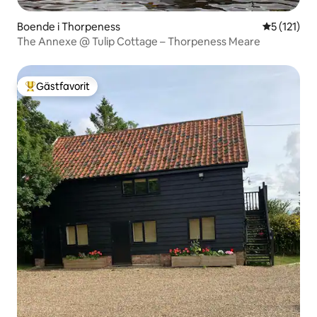
Boende i Thorpeness
5 av 5 i g
5 (121)
The Annexe @ Tulip Cottage – Thorpeness Meare
Gästfavorit
Populär gästfavorit