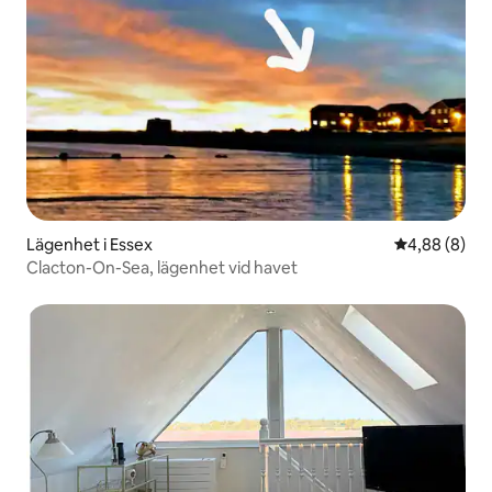
Lägenhet i Essex
4,88 av 5 i 
4,88 (8)
Clacton-On-Sea, lägenhet vid havet