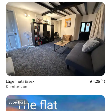
Lägenhet i Essex
4,25 av 5 i 
4,25 (4)
Komfortzon
Superhost
Superhost