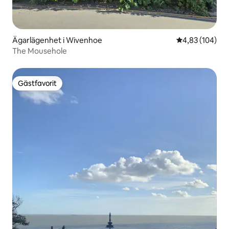
Ägarlägenhet i Wivenhoe
4,83 av 5 i ge
4,83 (104)
The Mousehole
Gästfavorit
Gästfavorit