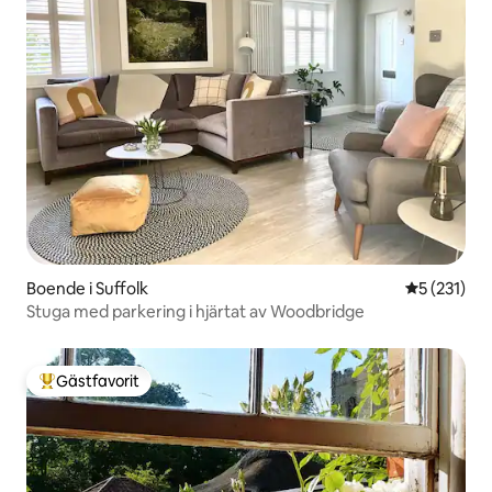
Boende i Suffolk
5 av 5 i ge
5 (231)
Stuga med parkering i hjärtat av Woodbridge
Gästfavorit
Populär gästfavorit