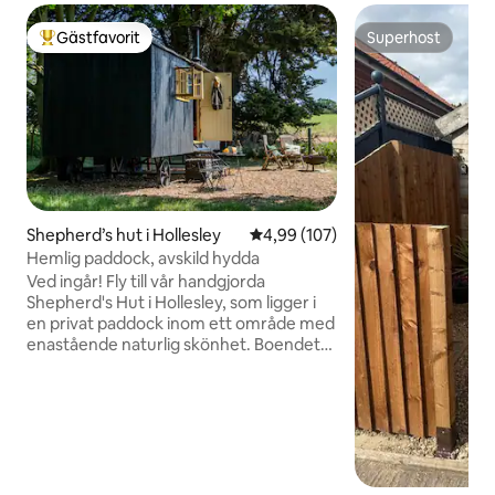
Gästfavorit
Superhost
Populär gästfavorit
Superhost
Shepherd’s hut i Hollesley
4,99 av 5 i genomsnittligt bety
4,99 (107)
Hemlig paddock, avskild hydda
Ved ingår! Fly till vår handgjorda
Shepherd's Hut i Hollesley, som ligger i
en privat paddock inom ett område med
enastående naturlig skönhet. Boendet
är omgivet av träd och diskret inhägnat
med ett hundsäkert staket, och har en
fantastisk utsikt över böljande
åkerlandskap och ett fullständigt lugn.
Stugan är perfekt för par, ensamma
äventyrare eller husdjursvänliga vistelser
och kombinerar rustik charm med