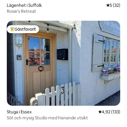
Lägenhet i Suffolk
5 av 5 i g
5 (32)
Rosie's Retreat
Gästfavorit
Populär gästfavorit
Stuga i Essex
4,92 av 5 i ge
4,92 (133)
Söt och mysig Studio med hisnande utsikt