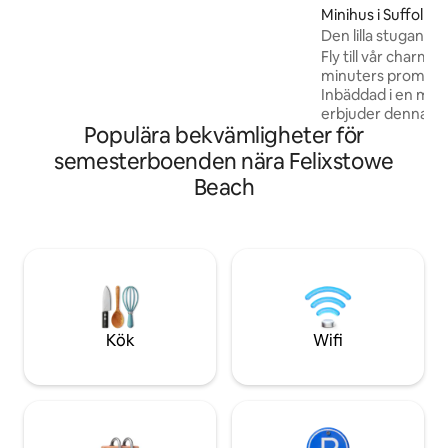
Minihus i Suffolk
modern komfort. Vakna till fågelsång,
utforska natursköna promenadstråk och
Den lilla stugan vi
koppla av i naturen – en sann dold pärla
Fly till vår charmiga
för en fridfull flykt.
minuters promenad
Inbäddad i en mys
erbjuder denna st
Populära bekvämligheter för
tillflyktsorten för
två vuxna och två
semesterboenden nära Felixstowe
våningssängar. Nj
Beach
promenad till park
lokala poolen bara
den livliga staden
promenad från din 
livliga atmosfären 
gatumat, underhåll
bara några minute
Kök
Wifi