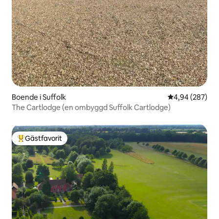
Boende i Suffolk
4,94 av 5 i ge
4,94 (287)
The Cartlodge (en ombyggd Suffolk Cartlodge)
Gästfavorit
Populär gästfavorit