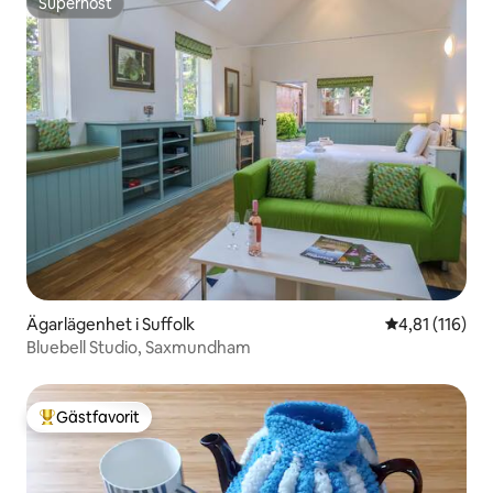
Superhost
Superhost
Ägarlägenhet i Suffolk
4,81 av 5 i g
4,81 (116)
Bluebell Studio, Saxmundham
Gästfavorit
Populär gästfavorit