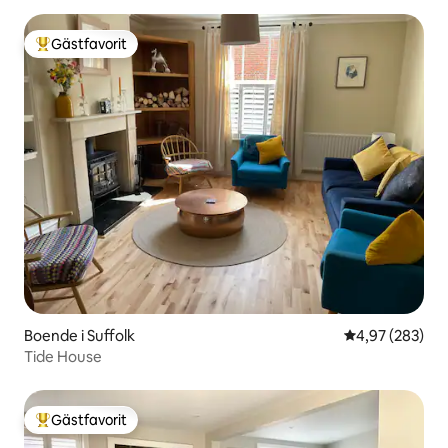
Gästfavorit
Populär gästfavorit
Boende i Suffolk
4,97 av 5 i ge
4,97 (283)
Tide House
Gästfavorit
Populär gästfavorit