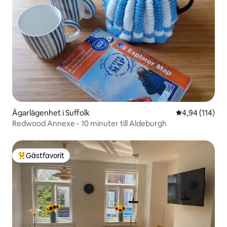
Ägarlägenhet i Suffolk
4,94 av 5 i ge
4,94 (114)
Redwood Annexe - 10 minuter till Aldeburgh
Gästfavorit
Populär gästfavorit