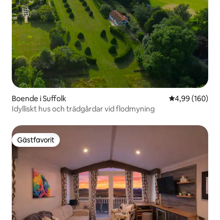
Boende i Suffolk
4,99 av 5 i ge
4,99 (160)
Idylliskt hus och trädgårdar vid flodmyning
Gästfavorit
Gästfavorit