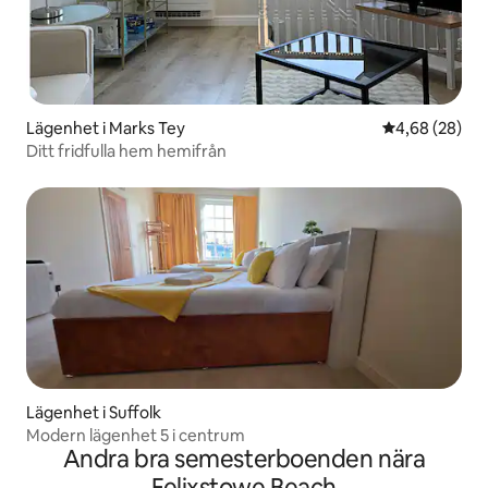
Lägenhet i Marks Tey
4,68 av 5 i g
4,68 (28)
Ditt fridfulla hem hemifrån
Lägenhet i Suffolk
Modern lägenhet 5 i centrum
Andra bra semesterboenden nära
Felixstowe Beach