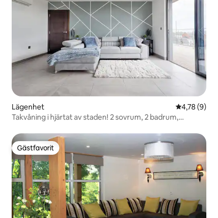
Lägenhet
4,78 av 5 i 
4,78 (9)
Takvåning i hjärtat av staden! 2 sovrum, 2 badrum,
takterrass
Gästfavorit
Gästfavorit