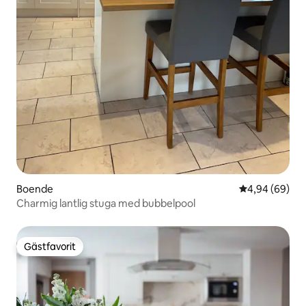
Boende
4,94 av 5 i g
4,94 (69)
Charmig lantlig stuga med bubbelpool
Gästfavorit
Gästfavorit