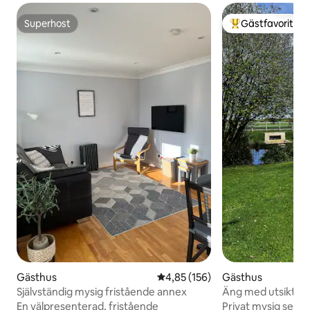
Superhost
Gästfavorit
Superhost
Populär gästfavor
Gästhus
4,85 av 5 i genomsnittligt bet
4,85 (156)
Gästhus
Självständig mysig fristående annex
Äng med utsikt öve
landsbygd med an
En välpresenterad, fristående
Privat mysig seme