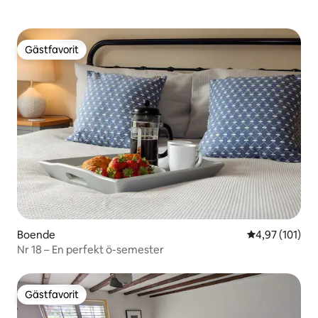
Gästfavorit
Gästfavorit
Boende
4,97 av 5 i ge
4,97 (101)
Nr 18 – En perfekt ö-semester
Gästfavorit
Gästfavorit