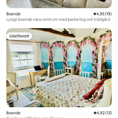
Boende
4,95 av 5 i g
4,95 (19)
Lyxigt boende nära centrum med parkering och trädgård
Gästfavorit
Gästfavorit
Boende
4,92 av 5 i g
4,92 (13)