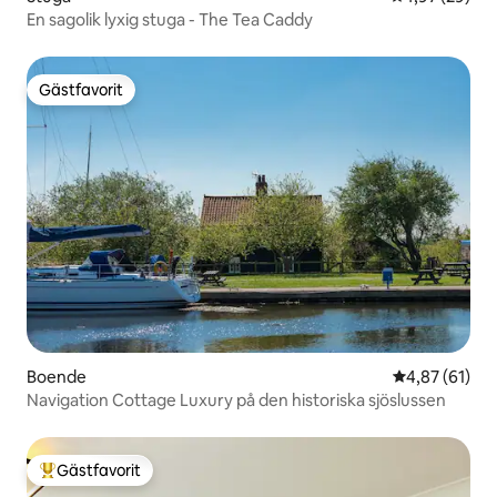
En sagolik lyxig stuga - The Tea Caddy
Gästfavorit
Gästfavorit
Boende
4,87 av 5 i g
4,87 (61)
Navigation Cottage Luxury på den historiska sjöslussen
Gästfavorit
Populär gästfavorit