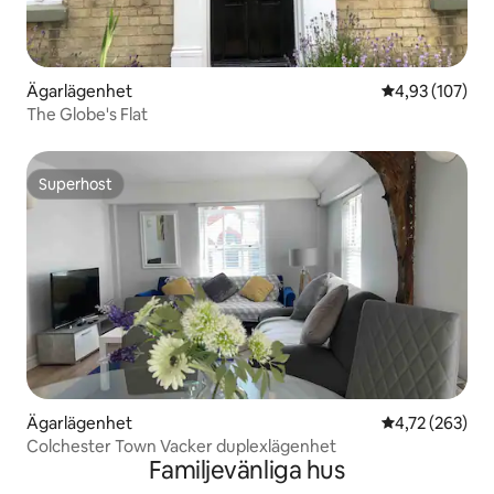
Ägarlägenhet
4,93 av 5 i ge
4,93 (107)
The Globe's Flat
Superhost
Superhost
Ägarlägenhet
4,72 av 5 i ge
4,72 (263)
Colchester Town Vacker duplexlägenhet
Familjevänliga hus