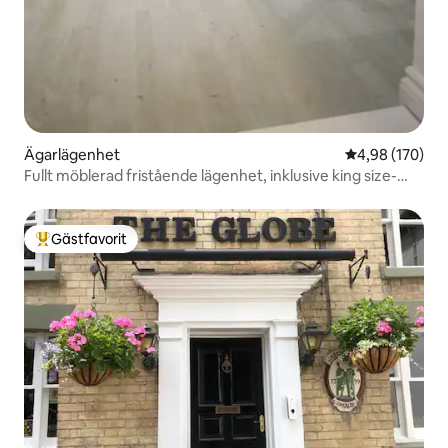
Ägarlägenhet
4,98 av 5 i ge
4,98 (170)
Fullt möblerad fristående lägenhet, inklusive king size-
säng
Gästfavorit
Populär gästfavorit