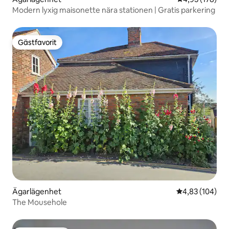
Modern lyxig maisonette nära stationen | Gratis parkering
Gästfavorit
Gästfavorit
Ägarlägenhet
4,83 av 5 i ge
4,83 (104)
The Mousehole