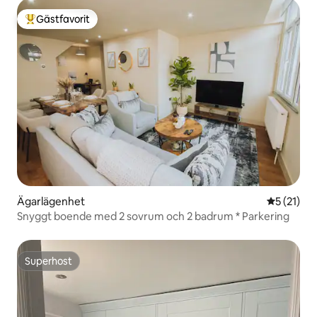
Gästfavorit
Populär gästfavorit
Ägarlägenhet
5 av 5 i g
5 (21)
Snyggt boende med 2 sovrum och 2 badrum * Parkering
Superhost
Superhost