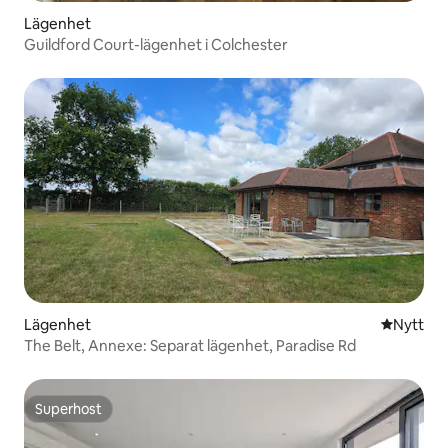
Lägenhet
Guildford Court-lägenhet i Colchester
Lägenhet
Nytt ställ
Nytt
The Belt, Annexe: Separat lägenhet, Paradise Rd
Superhost
Superhost