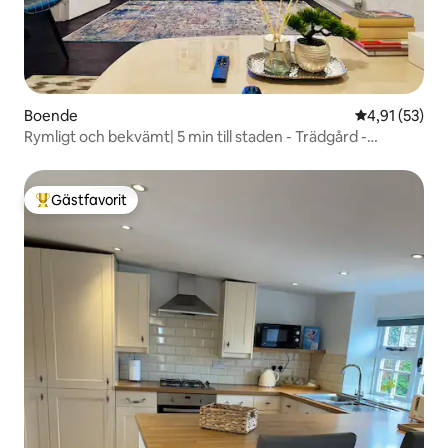
Boende
4,91 av 5 i g
4,91 (53)
Rymligt och bekvämt| 5 min till staden - Trädgård -
Parkering
Gästfavorit
Populär gästfavorit