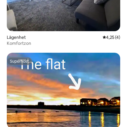
Lägenhet
4,25 av 5 i 
4,25 (4)
Komfortzon
Superhost
Superhost