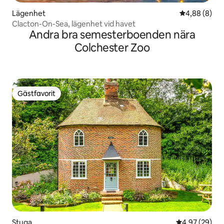
Lägenhet
4,88 av 5 i 
4,88 (8)
Clacton-On-Sea, lägenhet vid havet
Andra bra semesterboenden nära
Colchester Zoo
Gästfavorit
Gästfavorit
Stuga
4,97 av 5 i g
4,97 (29)