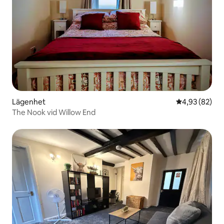
Lägenhet
4,93 av 5 i g
4,93 (82)
The Nook vid Willow End