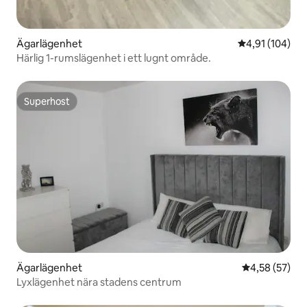
Ägarlägenhet
4,91 av 5 i ge
4,91 (104)
Härlig 1-rumslägenhet i ett lugnt område.
Superhost
Superhost
Ägarlägenhet
4,58 av 5 i g
4,58 (57)
Lyxlägenhet nära stadens centrum