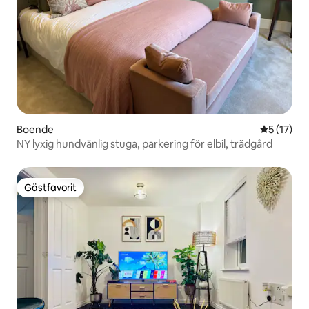
Boende
5 av 5 i g
5 (17)
NY lyxig hundvänlig stuga, parkering för elbil, trädgård
Gästfavorit
Gästfavorit