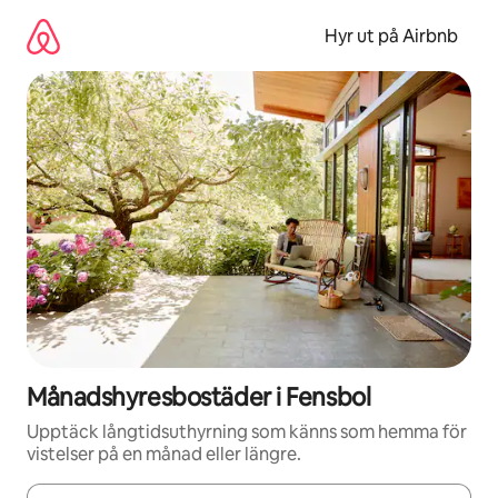
Hoppa
till
Hyr ut på Airbnb
innehåll
Månadshyresbostäder i Fensbol
Upptäck långtidsuthyrning som känns som hemma för
vistelser på en månad eller längre.