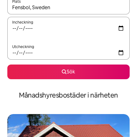
Plats
När resultaten är tillgängliga kan du navigera med upp- och ned
Incheckning
Utcheckning
Sök
Månadshyresbostäder i närheten