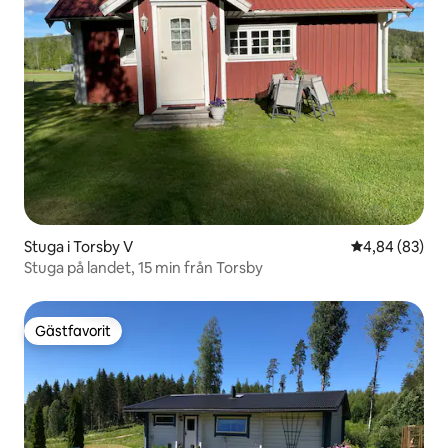
Stuga i Torsby V
4,84 av 5 i g
4,84 (83)
Stuga på landet, 15 min från Torsby
Gästfavorit
Gästfavorit