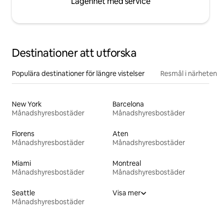
Lägenhet med service
Destinationer att utforska
Populära destinationer för längre vistelser
Resmål i närheten
New York
Barcelona
Månadshyresbostäder
Månadshyresbostäder
Florens
Aten
Månadshyresbostäder
Månadshyresbostäder
Miami
Montreal
Månadshyresbostäder
Månadshyresbostäder
Seattle
Visa mer
Månadshyresbostäder