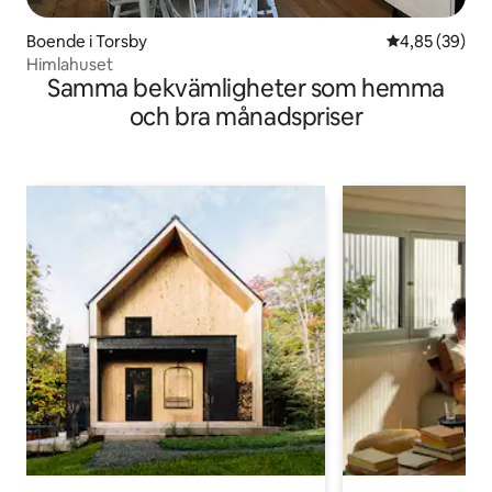
Boende i Torsby
4,85 av 5 i g
4,85 (39)
Himlahuset
Samma bekvämligheter som hemma
och bra månadspriser