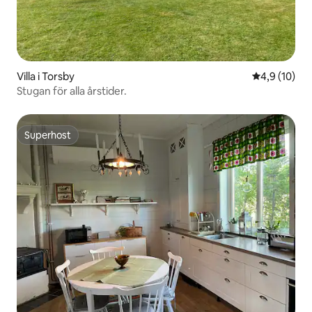
Villa i Torsby
4,9 av 5 i g
4,9 (10)
Stugan för alla årstider.
Superhost
Superhost