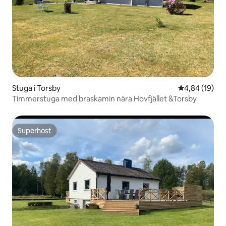
Stuga i Torsby
4,84 av 5 i g
4,84 (19)
Timmerstuga med braskamin nära Hovfjället &Torsby
Superhost
Superhost