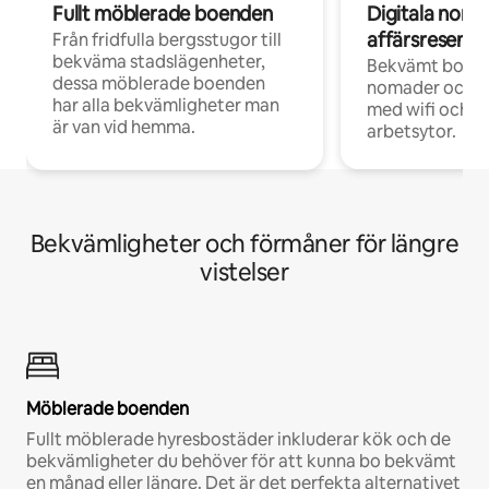
Fullt möblerade boenden
Digitala nom
affärsresenär
Från fridfulla bergsstugor till
bekväma stadslägenheter,
Bekvämt boend
dessa möblerade boenden
nomader och d
har alla bekvämligheter man
med wifi och d
är van vid hemma.
arbetsytor.
Bekvämligheter och förmåner för längre
vistelser
Möblerade boenden
Fullt möblerade hyresbostäder inkluderar kök och de
bekvämligheter du behöver för att kunna bo bekvämt
en månad eller längre. Det är det perfekta alternativet