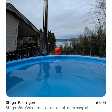
Stuga i Raelingen
5 av 5 i 
5 (5)
Stuga nära Oslo – snöskoter, kanot, nära badplats