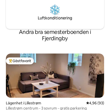
Luftkonditionering
Andra bra semesterboenden i
Fjerdingby
Gästfavorit
Populär gästfavorit
Lägenhet i Lillestrøm
4,96 av 5 i g
4,96 (93)
Lillestrøm centrum - 3 sovrum - gratis parkering