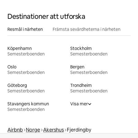
Destinationer att utforska
Resmål i närheten
Främsta sevärdheterna i närheten
Köpenhamn
Stockholm
Semesterboenden
Semesterboenden
Oslo
Bergen
Semesterboenden
Semesterboenden
Göteborg
Trondheim
Semesterboenden
Semesterboenden
Stavangers kommun
Visa mer
Semesterboenden
Airbnb
Norge
Akershus
Fjerdingby