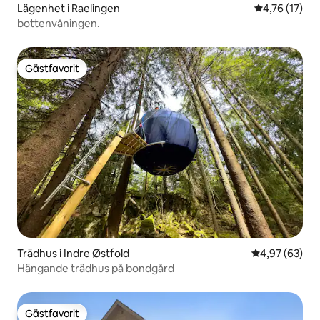
Lägenhet i Raelingen
4,76 av 5 i g
4,76 (17)
bottenvåningen.
Gästfavorit
Gästfavorit
Trädhus i Indre Østfold
4,97 av 5 i g
4,97 (63)
Hängande trädhus på bondgård
Gästfavorit
Gästfavorit