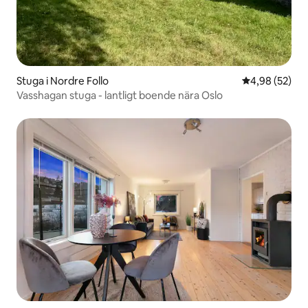
Stuga i Nordre Follo
4,98 av 5 i g
4,98 (52)
Vasshagan stuga - lantligt boende nära Oslo