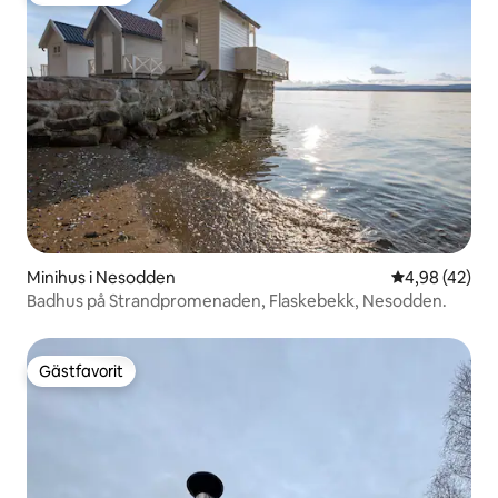
Minihus i Nesodden
4,98 av 5 i g
4,98 (42)
Badhus på Strandpromenaden, Flaskebekk, Nesodden.
Gästfavorit
Gästfavorit