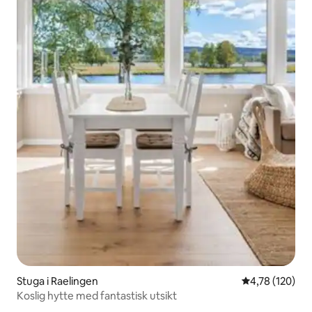
Stuga i Raelingen
4,78 av 5 i ge
4,78 (120)
Koslig hytte med fantastisk utsikt