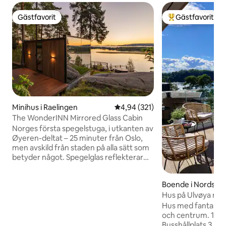
Gästfavorit
Gästfavorit
Gästfavorit
Populär gästfavor
Minihus i Raelingen
4,94 av 5 i genomsnittligt bet
4,94 (321)
The WonderINN Mirrored Glass Cabin
Norges första spegelstuga, i utkanten av
Øyeren-deltat – 25 minuter från Oslo,
men avskild från staden på alla sätt som
betyder något. Spegelglas reflekterar
himmel, träd, vatten tills det försvinner;
golv-till-tak-glas inomhus, privat jacuzzi
Boende i Nordstr
på terrassen. Helt privat – inga delade
Hus på Ulvøya med
faciliteter, inga grannar. Øyeren är
min till centrum
Norges största fågelreservat, över 500
Hus med fantastisk
arter har registrerats; soluppgången gör
och centrum. 10 minuter till centrum.
deltat gyllene. Den ursprungliga
Busshållplats 3 mi