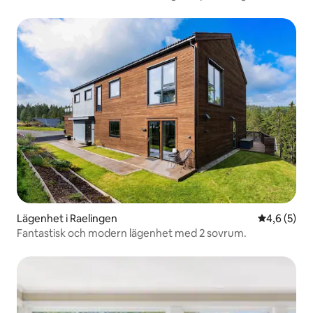
Lägenhet i Raelingen
4,6 av 5 i 
4,6 (5)
Fantastisk och modern lägenhet med 2 sovrum.