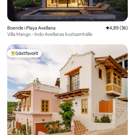
Boende i Playa Avellana
4,89 av 5 i g
4,89 (36)
Villa Mango - Indo Avellanas kustsamhälle
Gästfavorit
Populär gästfavorit