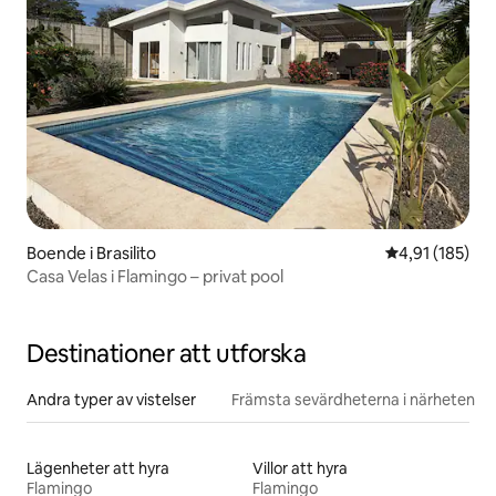
Boende i Brasilito
4,91 av 5 i ge
4,91 (185)
Casa Velas i Flamingo – privat pool
Destinationer att utforska
Andra typer av vistelser
Främsta sevärdheterna i närheten
Lägenheter att hyra
Villor att hyra
Flamingo
Flamingo