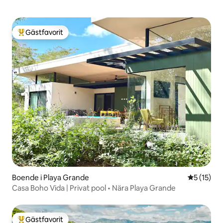
Gästfavorit
Populär gästfavorit
Boende i Playa Grande
5 av 5 i g
5 (15)
Casa Boho Vida | Privat pool • Nära Playa Grande
Gästfavorit