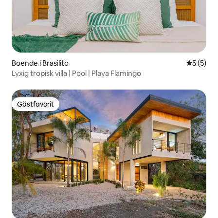
Boende i Brasilito
5 av 5 i 
5 (5)
Lyxig tropisk villa | Pool | Playa Flamingo
Gästfavorit
Gästfavorit