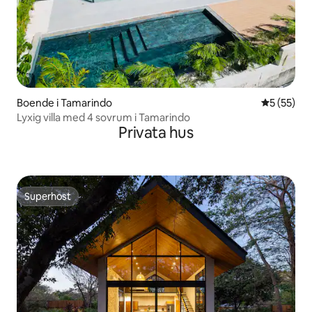
Boende i Tamarindo
5 av 5 i g
5 (55)
Lyxig villa med 4 sovrum i Tamarindo
Privata hus
Superhost
Superhost