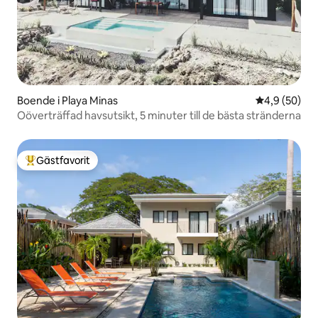
Boende i Playa Minas
4,9 av 5 i g
4,9 (50)
Oöverträffad havsutsikt, 5 minuter till de bästa stränderna
Gästfavorit
Populär gästfavorit