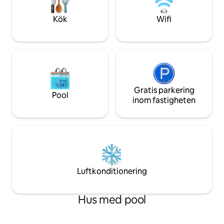
Playas del Coco. Nära naturen, men inte
på Costa Ricas gyllene kust – här på Villa
långt borta från rå
la Pacifica!
Kök
Wifi
Gratis parkering
Pool
inom fastigheten
Luftkonditionering
Hus med pool