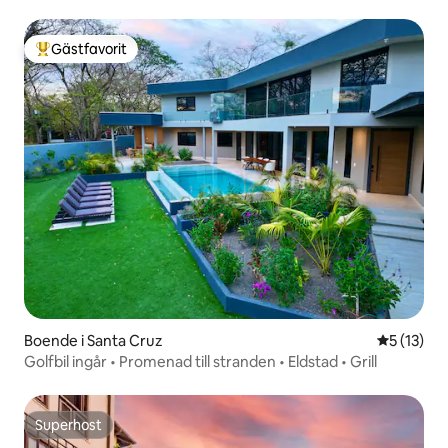
Gästfavorit
Populär gästfavorit
Boende i Santa Cruz
5 av 5 i g
5 (13)
Golfbil ingår • Promenad till stranden • Eldstad • Grill
Superhost
Superhost