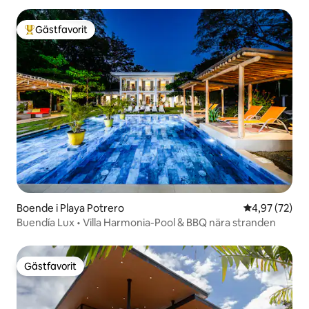
Gästfavorit
Populär gästfavorit
Boende i Playa Potrero
4,97 av 5 i g
4,97 (72)
Buendía Lux • Villa Harmonia-Pool & BBQ nära stranden
Gästfavorit
Gästfavorit