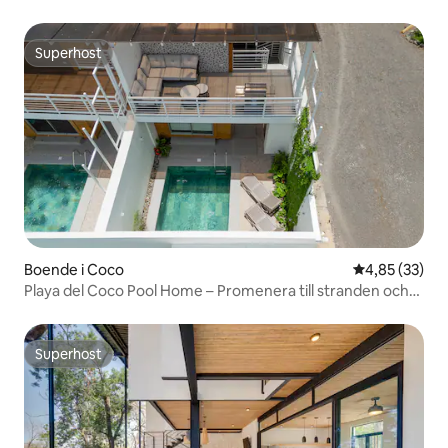
Superhost
Superhost
Boende i Coco
4,85 av 5 i g
4,85 (33)
Playa del Coco Pool Home – Promenera till stranden och
Strip
Superhost
Superhost