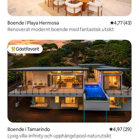
Boende i Playa Hermosa
4,77 av 5 i g
4,77 (43)
Renoverat modernt boende med fantastisk utsikt
Gästfavorit
Populär gästfavorit
Boende i Tamarindo
4,97 av 5 i g
4,97 (29)
Lyxig villa-infinity och upphängd pool-naturutsikt