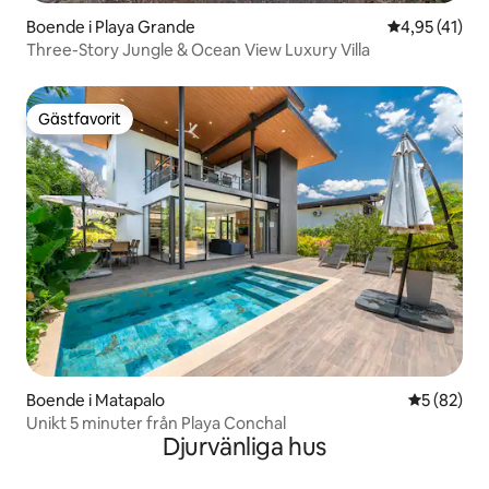
Boende i Playa Grande
4,95 av 5 i g
4,95 (41)
Three-Story Jungle & Ocean View Luxury Villa
Gästfavorit
Gästfavorit
Boende i Matapalo
5 av 5 i g
5 (82)
Unikt 5 minuter från Playa Conchal
Djurvänliga hus