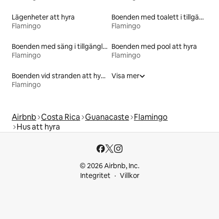
Lägenheter att hyra
Boenden med toalett i tillgänglighetsanpassad höjd
Flamingo
Flamingo
Boenden med säng i tillgänglighetsanpassad höjd
Boenden med pool att hyra
Flamingo
Flamingo
Boenden vid stranden att hyra
Visa mer
Flamingo
Airbnb
Costa Rica
Guanacaste
Flamingo
Hus att hyra
© 2026 Airbnb, Inc.
Integritet
Villkor