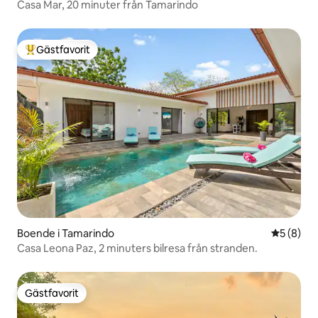
Casa Mar, 20 minuter från Tamarindo
Gästfavorit
Populär gästfavorit
Boende i Tamarindo
5 av 5 i 
5 (8)
Casa Leona Paz, 2 minuters bilresa från stranden.
Gästfavorit
Gästfavorit