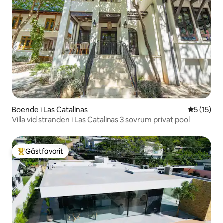
Boende i Las Catalinas
5 av 5 i g
5 (15)
Villa vid stranden i Las Catalinas 3 sovrum privat pool
Gästfavorit
Populär gästfavorit