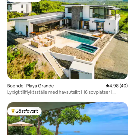
Populär gästfavorit
Boende i Playa Grande
4,98 av 5 i g
4,98 (40)
Lyxigt tillflyktsställe med havsutsikt | 16 sovplatser |
Pool/Rancho
Gästfavorit
Populär gästfavorit