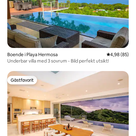
Boende i Playa Hermosa
4,98 av 5 i g
4,98 (85)
Underbar villa med 3 sovrum - Bild perfekt utsikt!
Gästfavorit
Gästfavorit