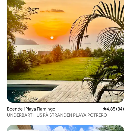
Boende i Playa Flamingo
4,85 av 5 i g
4,85 (34)
UNDERBART HUS PÅ STRANDEN PLAYA POTRERO