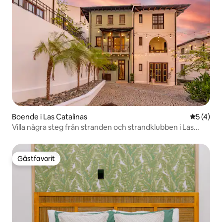
Boende i Las Catalinas
5 av 5 i 
5 (4)
Villa några steg från stranden och strandklubben i Las
Catalinas
Gästfavorit
Gästfavorit