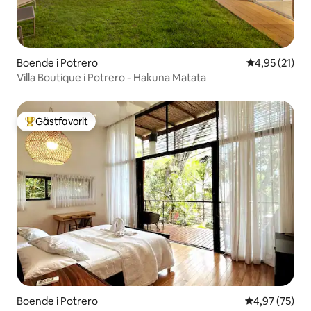
Boende i Potrero
4,95 av 5 i g
4,95 (21)
Villa Boutique i Potrero - Hakuna Matata
Gästfavorit
Populär gästfavorit
Boende i Potrero
4,97 av 5 i g
4,97 (75)