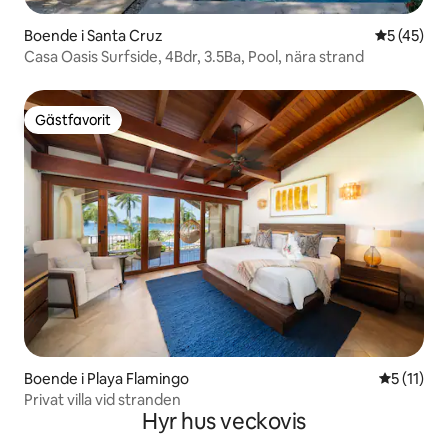
Boende i Santa Cruz
5 av 5 i g
5 (45)
Casa Oasis Surfside, 4Bdr, 3.5Ba, Pool, nära strand
Gästfavorit
Gästfavorit
Boende i Playa Flamingo
5 av 5 i 
5 (11)
Privat villa vid stranden
Hyr hus veckovis