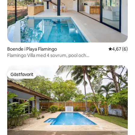
Boende i Playa Flamingo
4,67 av 5 i 
4,67 (6)
Flamingo Villa med 4 sovrum, pool och
utomhusvardagsrum
Gästfavorit
Gästfavorit