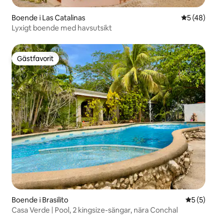
Boende i Las Catalinas
5 av 5 i g
5 (48)
Lyxigt boende med havsutsikt
Gästfavorit
Gästfavorit
Boende i Brasilito
5 av 5 i 
5 (5)
Casa Verde | Pool, 2 kingsize-sängar, nära Conchal