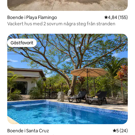
Boende i Playa Flamingo
4,84 av 5 i ge
4,84 (155)
Vackert hus med 2 sovrum några steg från stranden
Gästfavorit
Gästfavorit
Boende i Santa Cruz
5 av 5 i g
5 (24)