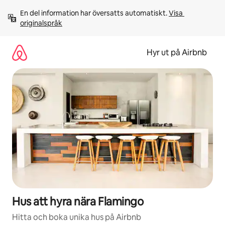
Hoppa
En del information har översatts automatiskt. 
Visa 
till
originalspråk
innehåll
Hyr ut på Airbnb
Hus att hyra nära Flamingo
Hitta och boka unika hus på Airbnb