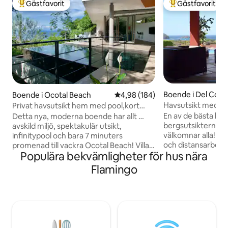
Gästfavorit
Gästfavorit
Populär gästfavorit
Populär gästfavor
Boende i Del Coc
Boende i Ocotal Beach
4,98 av 5 i genomsnittligt bety
4,98 (184)
Havsutsikt med pri
Privat havsutsikt hem med pool,kort
#6
promenad till stranden!
En av de bästa hav
Detta nya, moderna boende har allt …
bergsutsikterna i Pl
avskild miljö, spektakulär utsikt,
välkomnar alla! Per
infinitypool och bara 7 minuters
och distansarbetare. Fullt utrusta
promenad till vackra Ocotal Beach! Villa
Populära bekvämligheter för hus nära
beläget på toppen 
la Pacifica ligger på en klippa med utsikt
inhägnat samhälle
över Ocotal Bay, bara 40 minuter från
Flamingo
promenad till stranden. Mat
Liberias flygplats och bara en kort bilresa
restauranger och b
till alla bekvämligheter och all
Kort bilresa från L
underhållning som närliggande Coco har
min). Njut av en k
att erbjuda. 3 sovrum, 4 badrum och
apor varje skymni
gott om utomhusutrymme för dig att
spektakulär solne
njuta av. Kom och njut av lite ”pura vida”