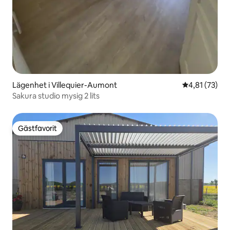
Lägenhet i Villequier-Aumont
4,81 av 5 i g
4,81 (73)
Sakura studio mysig 2 lits
Gästfavorit
Gästfavorit