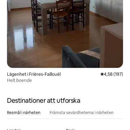
Lägenhet i Frières-Faillouël
4,58 av 5 i ge
4,58 (197)
Helt boende
Destinationer att utforska
Resmål i närheten
Främsta sevärdheterna i närheten