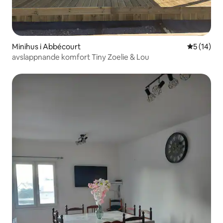
Minihus i Abbécourt
5 av 5 i g
5 (14)
avslappnande komfort Tiny Zoelie & Lou