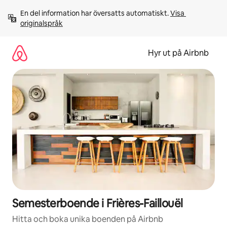
Hoppa
En del information har översatts automatiskt. 
Visa 
till
originalspråk
innehåll
Hyr ut på Airbnb
Semesterboende i Frières-Faillouël
Hitta och boka unika boenden på Airbnb