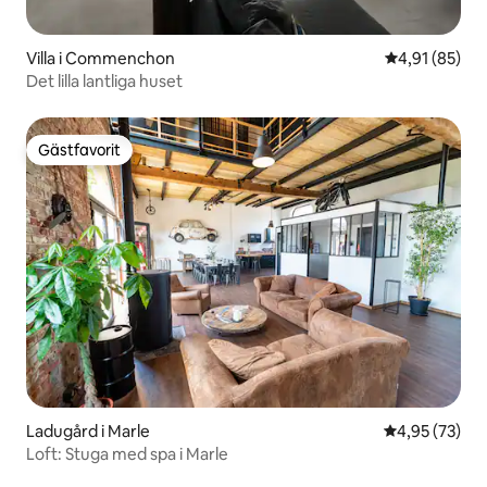
Villa i Commenchon
4,91 av 5 i g
4,91 (85)
Det lilla lantliga huset
Gästfavorit
Gästfavorit
Ladugård i Marle
4,95 av 5 i g
4,95 (73)
Loft: Stuga med spa i Marle