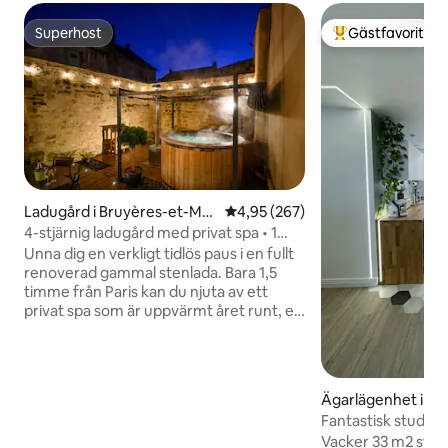
Superhost
Gästfavorit
Superhost
Populär gästfavor
Ladugård i Bruyères-et-Mo
4,95 av 5 i genomsnittligt bety
4,95 (267)
ntbérault
4-stjärnig ladugård med privat spa • 1
timme och 30 minuter från Paris
Unna dig en verkligt tidlös paus i en fullt
renoverad gammal stenlada. Bara 1,5
timme från Paris kan du njuta av ett
privat spa som är uppvärmt året runt, en
privat terrass utan grannar som tittar in
och två bekväma sviter för en vistelse
med din älskade, vänner eller familj. Vare
sig du är ute efter lugn, att utforska den
Ägarlägenhet i C
medeltida staden Laon (10 min) eller en
Fantastisk studio 
resa till Reims och Champagne-
Vacker 33 m2 studio i 
vinodlingarna (45 min), finns allt på plats