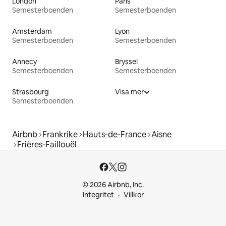
London
Paris
Semesterboenden
Semesterboenden
Amsterdam
Lyon
Semesterboenden
Semesterboenden
Annecy
Bryssel
Semesterboenden
Semesterboenden
Strasbourg
Visa mer
Semesterboenden
Airbnb
Frankrike
Hauts-de-France
Aisne
Frières-Faillouël
© 2026 Airbnb, Inc.
Integritet
Villkor