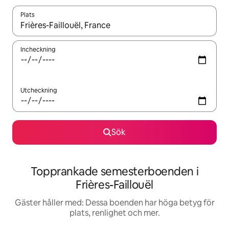
Plats
När resultaten är tillgängliga kan du navigera med upp- och ned
Incheckning
Utcheckning
Sök
Topprankade semesterboenden i
Frières-Faillouël
Gäster håller med: Dessa boenden har höga betyg för
plats, renlighet och mer.