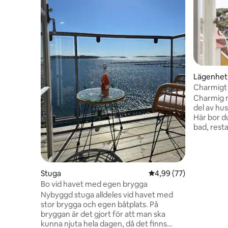
Lägenhet
Charmigt
havsutsik
Charmig n
del av hu
Här bor d
bad, rest
Ljus och 
från kök 
innergård
Lägenhete
Stuga
4,99 av 5 i genomsnit
4,99 (77)
på ovanvå
Bo vid havet med egen brygga
bor värda
Nybyggd stuga alldeles vid havet med
(v27-32, v
stor brygga och egen båtplats. På
ibland hö
bryggan är det gjort för att man ska
vistelse s
kunna njuta hela dagen, då det finns