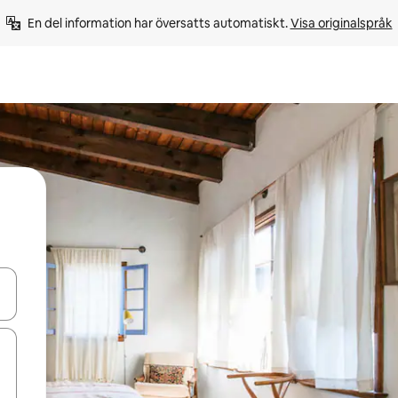
En del information har översatts automatiskt. 
Visa originalspråk
d upp- och nedåtpilarna eller utforska genom att trycka eller svepa.