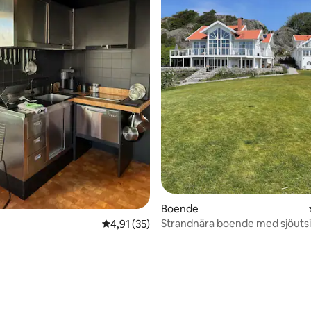
ttligt betyg, 9 omdömen
Boende
Strandnära boende med sjöutsi
4,91 av 5 i genomsnittligt betyg, 35 omdöm
4,91 (35)