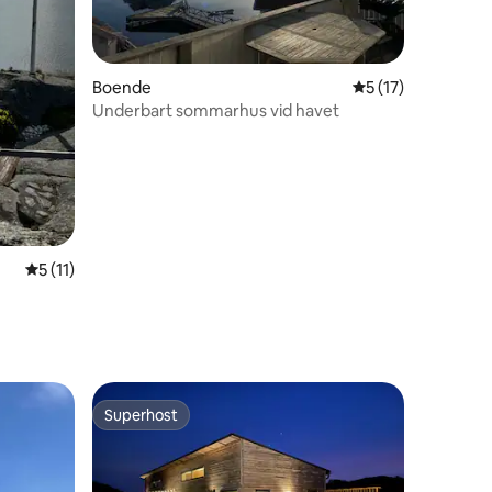
Boende
5 av 5 i genomsni
5 (17)
Underbart sommarhus vid havet
5 av 5 i genomsnittligt betyg, 11 omdömen
5 (11)
en
Superhost
Superhost