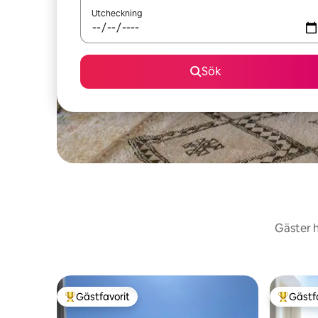
Utcheckning
Sök
Gäster h
Gästfavorit
Gästf
Populär gästfavorit
Populär 