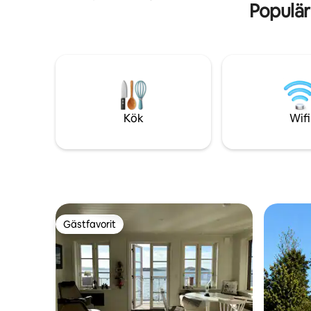
Populär
solstolar, badstege, utemöbler och grill.
På gångavstånd kan man hyra kajaker,
padelbanor och ett spa. Stugan har ett
öppet vardagsrum och kök med
fantastisk utsikt ut mot havet. Toalett
med dusch och tvättmaskin. På
övervåningen finns 3 sovrum. Ett med
dubbelsäng och egen balkong, ett med 2
enkelsängar som går att ställa ihop och
Kök
Wifi
ett med en 120 säng.
Gästfavorit
Gästfavorit