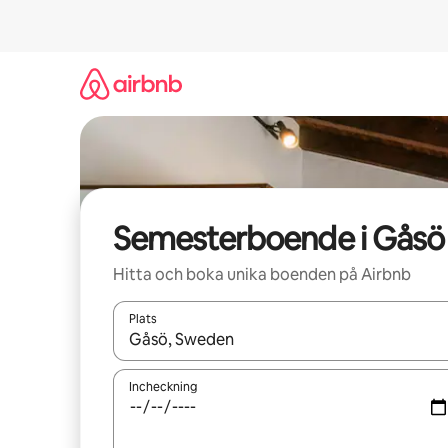
Hoppa
till
innehåll
Semesterboende i Gåsö
Hitta och boka unika boenden på Airbnb
Plats
När resultaten är tillgängliga kan du navigera me
Incheckning