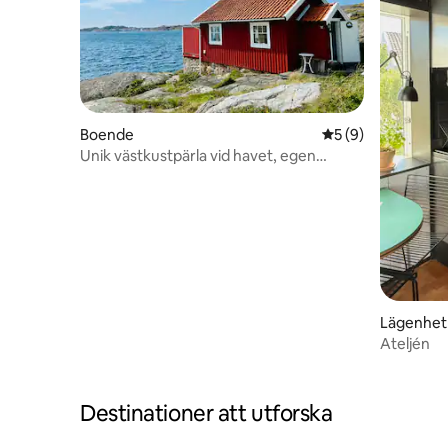
Boende
5 av 5 i genomsni
5 (9)
Unik västkustpärla vid havet, egen
badbrygga.
Lägenhet
Ateljén
Destinationer att utforska