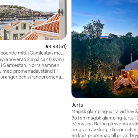
4,93 av 5 i genomsnittligt betyg, 61 omdöm
4,93 (61)
 boende mitt i Gamlestan med
t
yrenoverad 2:a på ca 40 kvm i
s i Gamlestan, Norra hamnen.
u med promenadavstånd till
auranger och strandpromenad.
fräsch lägenhet med havsutsikt
och sovrum samt en liten
 – perfekt för morgonkaffet.
n har egen ingång och ligger
tligt betyg, 77 omdömen
Jurta
ningen. Under vissa perioder
Magisk glamping-jurta vid hav &
r med barn på nedervåningen
Bo i en magisk glamping-jurta i
issa helger). Vardagliga ljud kan
på mysiga Flatön på svenska vä
ras, men vi är måna om att din
omgiven av skog, klippor och h
ka vara lugn och trivsam.
en kort promenad till privat br