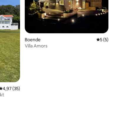
Boende
5 av 5 i genomsni
5 (5)
Villa Amors
4,97 av 5 i genomsnittligt betyg, 35 omdömen
4,97 (35)
kt
en