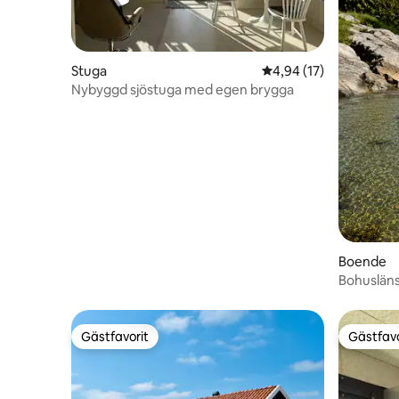
Stuga
4,94 av 5 i genomsnit
4,94 (17)
Nybyggd sjöstuga med egen brygga
Boende
Bohusläns 
Gästfavorit
Gästfavo
Gästfavorit
Gästfavo