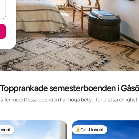
Topprankade semesterboenden i Gås
åller med: Dessa boenden har höga betyg för plats, renlighet
avorit
Gästfavorit
gästfavorit
Populär gästfavorit