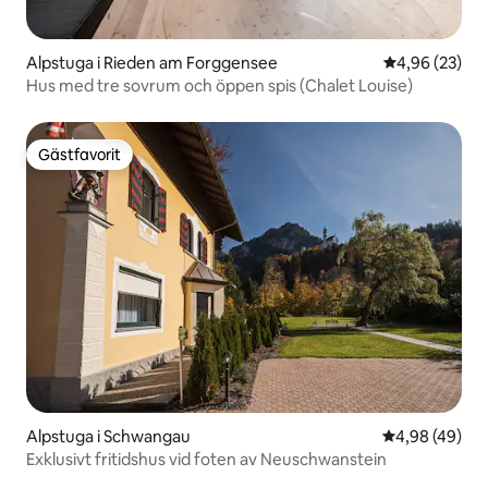
Alpstuga i Rieden am Forggensee
4,96 av 5 i g
4,96 (23)
Hus med tre sovrum och öppen spis (Chalet Louise)
Gästfavorit
Gästfavorit
Alpstuga i Schwangau
4,98 av 5 i g
4,98 (49)
Exklusivt fritidshus vid foten av Neuschwanstein