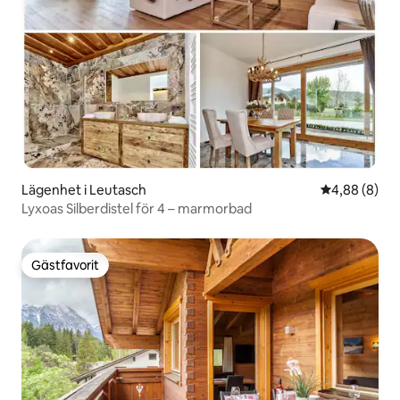
Lägenhet i Leutasch
4,88 av 5 i 
4,88 (8)
Lyxoas Silberdistel för 4 – marmorbad
Gästfavorit
Gästfavorit