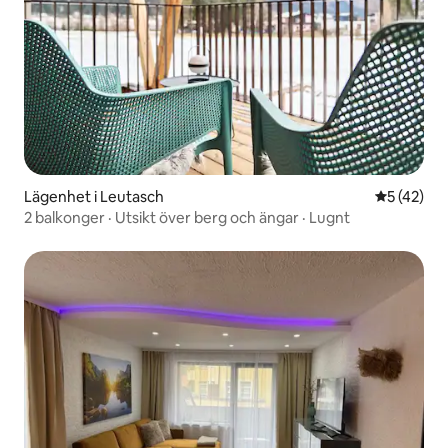
Lägenhet i Leutasch
5 av 5 i g
5 (42)
2 balkonger · Utsikt över berg och ängar · Lugnt