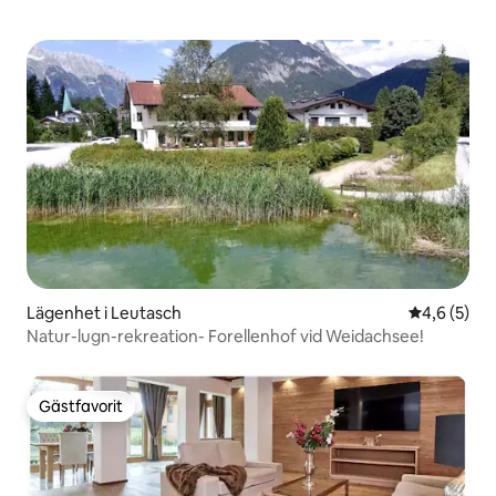
Lägenhet i Leutasch
4,6 av 5 i 
4,6 (5)
Natur-lugn-rekreation- Forellenhof vid Weidachsee!
Gästfavorit
Gästfavorit