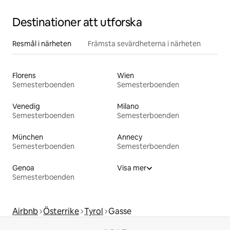
Destinationer att utforska
Resmål i närheten
Främsta sevärdheterna i närheten
Florens
Wien
Semesterboenden
Semesterboenden
Venedig
Milano
Semesterboenden
Semesterboenden
München
Annecy
Semesterboenden
Semesterboenden
Genoa
Visa mer
Semesterboenden
Airbnb
Österrike
Tyrol
Gasse