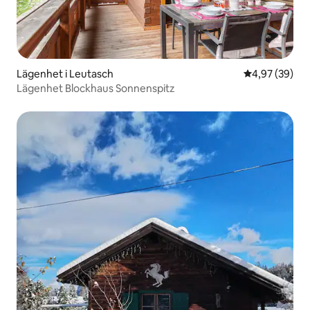
Lägenhet i Leutasch
4,97 av 5 i g
4,97 (39)
Lägenhet Blockhaus Sonnenspitz