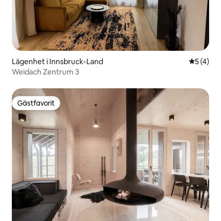
Lägenhet i Innsbruck-Land
5 av 5 i 
5 (4)
Weidach Zentrum 3
Gästfavorit
Gästfavorit