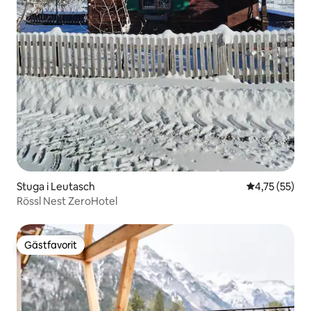
Stuga i Leutasch
4,75 av 5 i g
4,75 (55)
Rössl Nest ZeroHotel
Gästfavorit
Gästfavorit