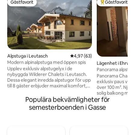
Gästfavorit
Gästfavorit
Gästfavorit
Populär gästfavor
Alpstuga i Leutasch
4,97 av 5 i genomsnittligt bet
4,97 (63)
Modern alpinalpstuga med öppen spis
Lägenhet i Ehrwal
Upplev exklusiv alpstugelyx i de
Panorama alpstug
nybyggda Wilderer Chalets i Leutasch.
Panorama Chalet 
Dessa elegant inredda alpstugor för upp
exklusiv paus vid 
till 8 gäster erbjuder maximal komfort,
över 100 m². Njut a
gott om avskildhet, en mysig öppen spis,
solig balkong me
stora panoramafönster och soliga
Populära bekvämligheter för
en privat wellnes
terrasser med fantastisk bergsutsikt. En
infraröd kabin och
semesterboenden i Gasse
alpstuga har en egen bastu, och 2 av 3
Den eleganta inr
alpstugor har en inhägnad trädgård –
modern design me
perfekt för gäster med hundar eller små
designkök och box
barn. Perfekt för alla som uppskattar
komfort. Oavsett
natur, lugn och förstklassig komfort på
eller vinter – här h