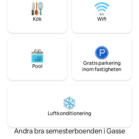
hög nivå.
bekvämt tillfälli
speciell charm.
Kök
Wifi
Gratis parkering
Pool
inom fastigheten
Luftkonditionering
Andra bra semesterboenden i Gasse