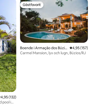
Gästfavorit
Gästfavorit
Boende i Armação dos Búzio
4,95 av 5 i genomsnitt
4,95 (157)
s
Carmel Mansion, lyx och lugn, Búzios/RJ
en
,95 av 5 i genomsnittligt betyg, 132 omdömen
4,95 (132)
 pool i