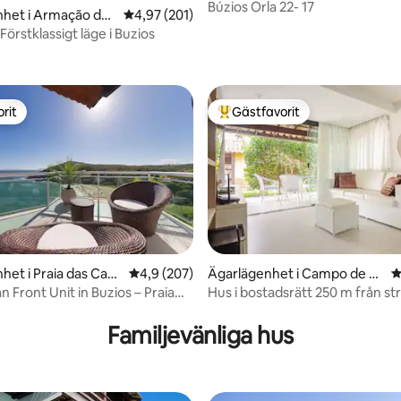
Triangulo de Buzios
Búzios Orla 22- 17
nhet i Armação dos
4,97 av 5 i genomsnittligt betyg, 201 omdöm
4,97 (201)
örstklassigt läge i Buzios
ligt betyg, 134 omdömen
rit
Gästfavorit
rit
Populär gästfavorit
ligt betyg, 153 omdömen
het i Praia das Cara
4,9 av 5 i genomsnittligt betyg, 207 omdöm
4,9 (207)
Ägarlägenhet i Campo de P
4
ouso
Front Unit in Buzios – Praia
Hus i bostadsrätt 250 m från st
s ❤❤
Geribá/Búzios
Familjevänliga hus