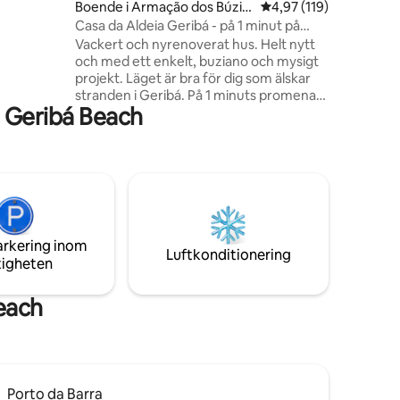
Boende i Armação dos Búzio
4,97 av 5 i genomsnitt
4,97 (119)
 ●Split
s
Casa da Aldeia Geribá - på 1 minut på
rummen ●
stranden
 grill
Vackert och nyrenoverat hus. Helt nytt
n ●4
och med ett enkelt, buziano och mysigt
projekt. Läget är bra för dig som älskar
et
stranden i Geribá. På 1 minuts promenad
 Geribá Beach
era
har vi redan fot i sanden! Vi har tält- och
strandstolar. Huset har 1 badrum, 1
trebäddsrum, vardagsrum med ett
amerikanskt kök, balkong och en rymlig
trädgård bakom huset. Vårt gamla
fiskehus har renoverats och det är en
dröm som går i uppfyllelse att ha det så
gott att välkomna våra gäster. Vi
arkering inom
förbereder alltid det bästa.
Luftkonditionering
tigheten
each
Porto da Barra