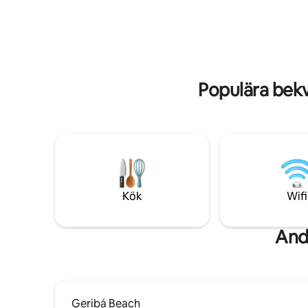
(endast 1
uppvärmda poolen och gräsmattan,
och grillp
finns det enkel tillgång till stranden från
stranden.
huset och till och med en liten
fotbollsplan mindre än fem minuters
promenad bort.
Populära bek
Kök
Wifi
And
Geribá Beach