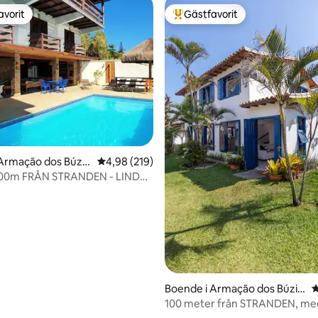
avorit
Gästfavorit
gästfavorit
Populär gästfavorit
tligt betyg, 47 omdömen
Armação dos Búzio
4,98 av 5 i genomsnittligt betyg, 219 omdöm
4,98 (219)
00m FRÅN STRANDEN - LINDA
OMPLETT FRITID!
Boende i Armação dos Búzio
4
s
100 meter från STRANDEN, med
Búzios