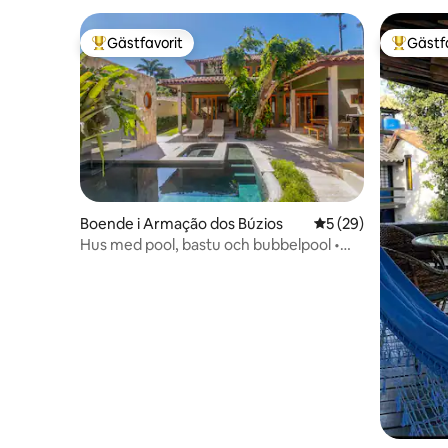
Gästfavorit
Gästf
Populär gästfavorit
Populär 
Boende i Armação dos Búzios
5 av 5 i genomsnit
5 (29)
Hus med pool, bastu och bubbelpool •
250 m från Porto da Barra