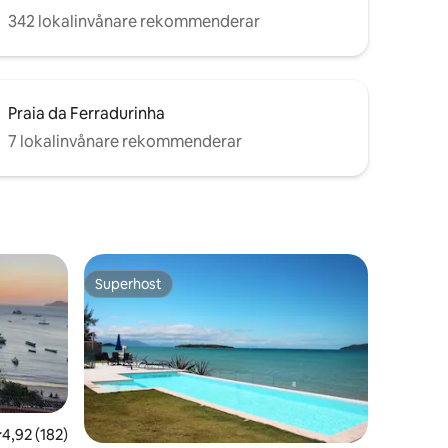
342 lokalinvånare rekommenderar
Praia da Ferradurinha
7 lokalinvånare rekommenderar
Superhost
Superhost
,92 av 5 i genomsnittligt betyg, 182 omdömen
4,92 (182)