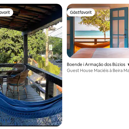
avorit
Gästfavorit
gästfavorit
Gästfavorit
tligt betyg, 29 omdömen
Boende i Armação dos Búzios
Guest House Maciéis à Beira Ma
Beach