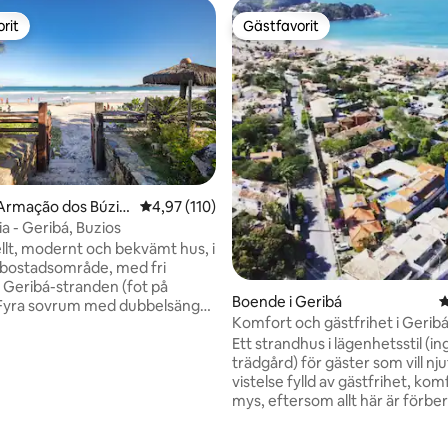
rit
Gästfavorit
rit
Gästfavorit
Armação dos Búzio
4,97 av 5 i genomsnittligt betyg, 110 omdöm
4,97 (110)
a - Geribá, Buzios
ligt betyg, 126 omdömen
llt, modernt och bekvämt hus, i
t bostadsområde, med fri
ill Geribá-stranden (fot på
Boende i Geribá
4
 Fyra sovrum med dubbelsängar
Komfort och gästfrihet i Geribá
 enkelsängar och madrasser.,
Ett strandhus i lägenhetsstil (i
NETFLIX, GloboPlay, bland
trädgård) för gäster som vill nj
h SPLIT luftkonditionering.
vistelse fylld av gästfrihet, ko
olarium med infällbar elektrisk
mys, eftersom allt här är förb
ch utomhusområde med
stor omsorg! OBS: ● Regndusch och
rillplats. Grillmaterial med
delad grind med envåningshuse
tändare. Exklusiv bostadsrätt