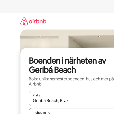
Hoppa
till
innehåll
Boenden i närheten av
Geribá Beach
Boka unika semesterboenden, hus och mer på
Airbnb
Plats
När resultaten är tillgängliga kan du navigera me
Incheckning