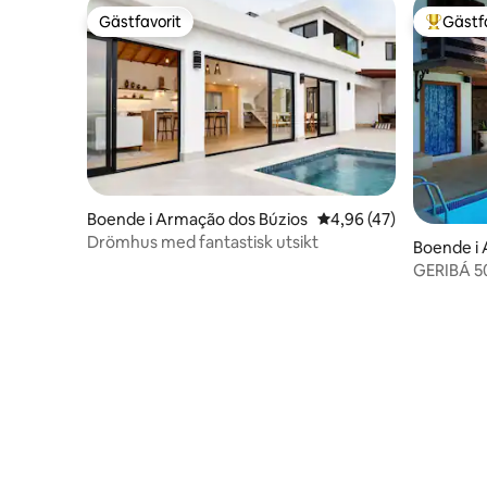
Gästfavorit
Gästf
Gästfavorit
Populär 
Boende i Armação dos Búzios
4,96 av 5 i genomsnit
4,96 (47)
Drömhus med fantastisk utsikt
Boende i 
s
GERIBÁ 5
VISTA, K