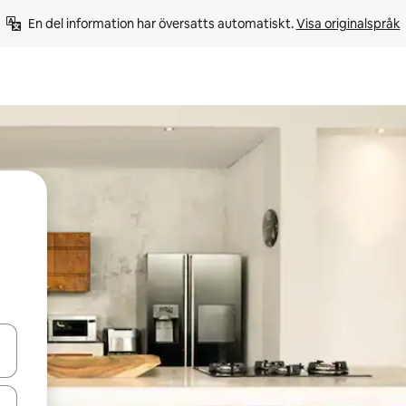
En del information har översatts automatiskt. 
Visa originalspråk
d upp- och nedåtpilarna eller utforska genom att trycka eller svepa.