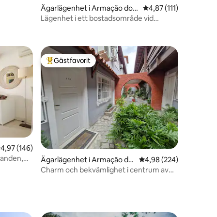
en
Ägarlägenhet i Armação dos
4,87 av 5 i genomsnit
4,87 (111)
Búzios
Lägenhet i ett bostadsområde vid
stranden i Búzios
Gästfavorit
Populär gästfavorit
en
,97 av 5 i genomsnittligt betyg, 146 omdömen
4,97 (146)
randen,
Ägarlägenhet i Armação do
4,98 av 5 i genomsnitt
4,98 (224)
s Búzios
Charm och bekvämlighet i centrum av
Búzios