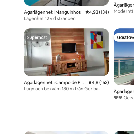
Ägarläge
Búzios
Modernt! F
Ägarlägenhet i Manguinhos
4,93 av 5 i genomsnitt
4,93 (134)
Lägenhet 12 vid stranden
Superhost
Gästfavo
Superhost
Gästfavo
Ägarlägenhet i Campo de Pou
4,8 av 5 i genomsnitt
4,8 (153)
so
Lugn och bekväm 180 m från Geriba-
Ägarlägen
stranden
velas
❤❤ Ocean 
Caravela