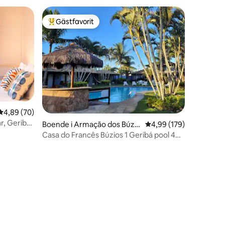
Gästfavorit
Populär gästfavorit
4,89 av 5 i genomsnittligt betyg, 70 omdömen
4,89 (70)
r, Geribá
Boende i Armação dos Búzio
4,99 av 5 i genomsnitt
4,99 (179)
s
Casa do Francês Búzios 1 Geribá pool 4
gäster