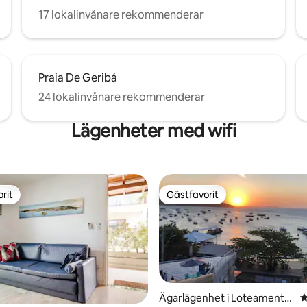
17 lokalinvånare rekommenderar
Praia De Geribá
24 lokalinvånare rekommenderar
Lägenheter med wifi
rit
Gästfavorit
rit
Gästfavorit
Ägarlägenhet i Loteamento
4