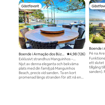
Gästfavorit
Gästfavo
Gästfavorit
Gästfavo
Boende i 
s
Pé na Arei
Boende i Armação dos Búzio
4,98 av 5 i genomsnitt
4,98 (126)
Funktione
s
Exklusivt strandhus Manguinhos –
ett slute
uppvärmd pool
Njut av denna eleganta och bekväma
tillgång t
plats med din familj på Manguinhos
sanden).
Beach, precis vid sanden. Ta en kort
eller två
promenad längs stranden för att nå en
SmartTV (
stig som leder till Tartaruga Beach, en
andra) oc
vacker destination, eller promenera till
Inomhus s
Porto da Barra för att njuta av de mest
markis o
populära restaurangerna i området och
exklusiv g
koppla av med caipirinhas vid
elektrisk 
solnedgången. För barn, förutom den