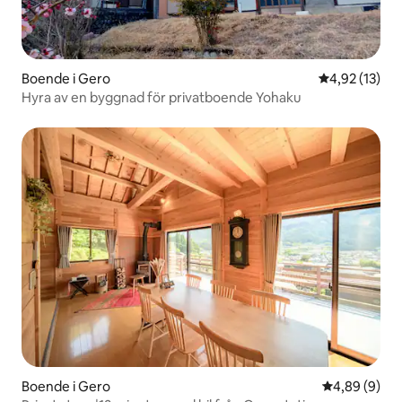
Boende i Gero
4,92 av 5 i g
4,92 (13)
Hyra av en byggnad för privatboende Yohaku
Boende i Gero
4,89 av 5 i 
4,89 (9)