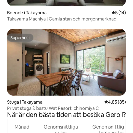
Boende i Takayama
5 av 5 i g
5 (14)
Takayama Machiya | Gamla stan och morgonmarknad
Superhost
Superhost
Stuga i Takayama
4,85 av 5 i g
4,85 (85)
Privat stuga & bastu Wat Resort Ichinomiya C
När är den bästa tiden att besöka Gero I?
Månad
Genomsnittliga
Genomsnittlig
priser
temperatur