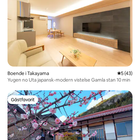
Boende i Takayama
5 av 5 i g
5 (43)
Yugen no Uta japansk-modern vistelse Gamla stan 10 min
Gästfavorit
Gästfavorit