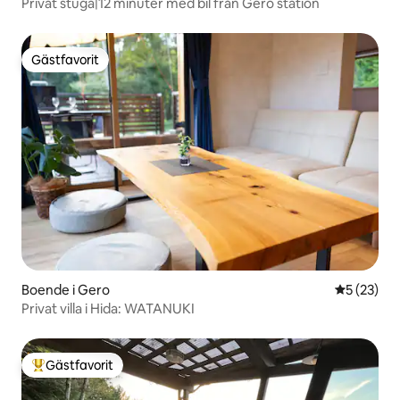
Privat stuga|12 minuter med bil från Gero station
Gästfavorit
Gästfavorit
Boende i Gero
5 av 5 i g
5 (23)
Privat villa i Hida: WATANUKI
Gästfavorit
Populär gästfavorit