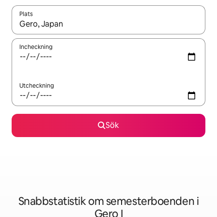
Plats
När resultaten är tillgängliga kan du navigera med upp- och ned
Incheckning
Utcheckning
Sök
Snabbstatistik om semesterboenden i
Gero I