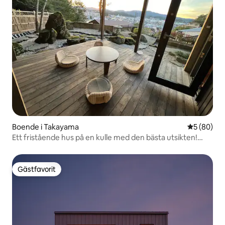
Boende i Takayama
5 av 5 i g
5 (80)
Ett fristående hus på en kulle med den bästa utsikten!
Renoverat traditionellt japanskt hus / 132 m², rymmer 6
personer
Gästfavorit
Gästfavorit