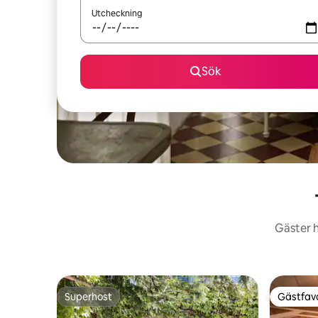
Utcheckning
Sök
Gäster h
Superhost
Gästfavo
Superhost
Gästfavo