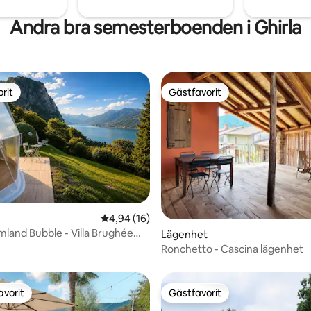
Andra bra semesterboenden i Ghirla
rit
Gästfavorit
rit
Gästfavorit
tligt betyg, 26 omdömen
4,94 av 5 i genomsnittligt betyg, 16 omdöm
4,94 (16)
land Bubble - Villa Brughée
Lägenhet
n
Ronchetto - Cascina lägenhet
avorit
Gästfavorit
gästfavorit
Gästfavorit