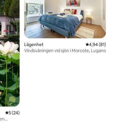
en
Lägenhet
4,94 av 5 i genomsnit
4,94 (81)
Vindsvåningen vid sjön i Morcote, Lugano
5 av 5 i genomsnittligt betyg, 24 omdömen
5 (24)
Den