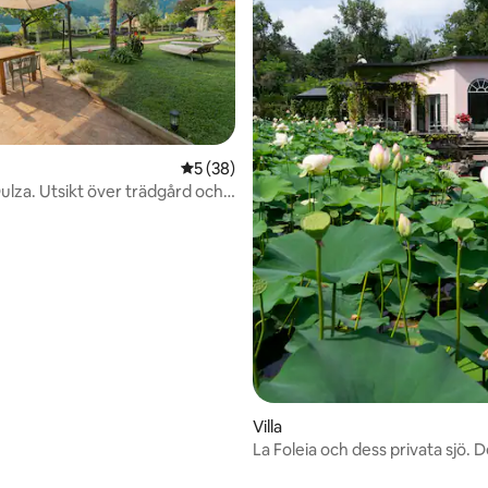
tligt betyg, 86 omdömen
5 av 5 i genomsnittligt betyg, 38 omdöm
5 (38)
lza. Utsikt över trädgård och
Villa
La Foleia och dess privata sjö. 
åttkantiga villan