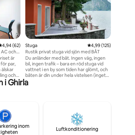
HELT NY
Unikt bel
oöverträff
Como, fi
natur och
2022, på 
kommer a
för perf
medeltid
en
4,94 av 5 i genomsnittligt betyg, 62 omdömen
4,94 (62)
Stuga
4,99 av 5 i genomsnitt
4,99 (125)
regional
 | AC och
Rustik privat stuga vid sjön med BÅT
förtrolla
riset är
Du anländer med båt. Ingen väg, ingen
begäran,
för par,
bil, ingen trafik – bara en röd stuga vid
nära,.. V
 älskar
vattnet i en by som tiden har glömt, och
vistelse 
ling och
båten är din under hela vistelsen (inget
i Ghirla
at och
körkort behövs). Två sovrum, en öppen
spis, en täckt terrass över sjön och en
 Varese –
trädgård med gamla träd, en vedeldad
o Monte
pizzaugn och grillplats. Kajak och
 – och 20
paddelbräda ingår. En fullständig
genomgång vid ankomsten, och vi är ett
 gratis
meddelande bort om du behöver något.
Detta är inte en semesteranläggning.
arkering inom
,
Det är sjön, din egen båt och din egen
Luftkonditionering
tigheten
takt.