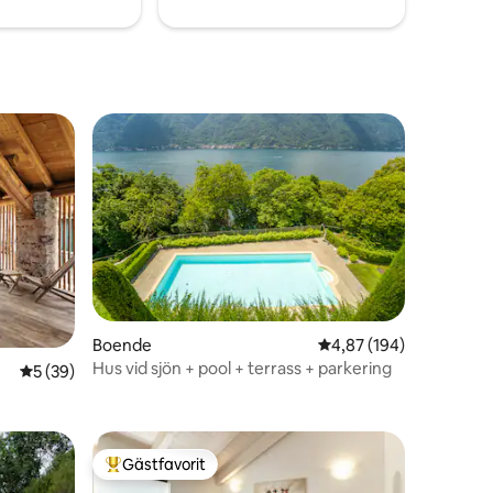
Boende
4,87 av 5 i genomsnitt
4,87 (194)
en
Hus vid sjön + pool + terrass + parkering
5 av 5 i genomsnittligt betyg, 39 omdömen
5 (39)
Gästfavorit
Populär gästfavorit