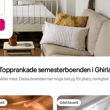
Topprankade semesterboenden i Ghirl
åller med: Dessa boenden har höga betyg för plats, renlighet
rit
Gästfavorit
rit
Gästfavorit