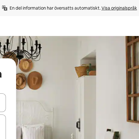
En del information har översatts automatiskt. 
Visa originalspråk
a
d upp- och nedåtpilarna eller utforska genom att trycka eller svepa.