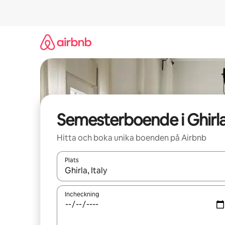
Hoppa
till
innehåll
Semesterboende i Ghirl
Hitta och boka unika boenden på Airbnb
Plats
När resultaten är tillgängliga kan du navigera me
Incheckning