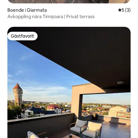
Boende i Giarmata
5 av 5 i 
5 (3)
Avkoppling nära Timișoara | Privat terrass
Gästfavorit
Gästfavorit