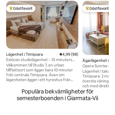
Gästfavorit
Gästfavorit
Populär gästfavorit
Populär gästfavor
Lägenhet i Timișoara
4,99 av 5 i genomsnittligt bet
4,99 (98)
Exklusiv studiolägenhet – 10 minuters
Ägarlägenhet i Ti
promenad till centrum
Välkommen till Studio 7, en urban
Opera Sunrise · Ba
tillflyktsort som ligger bara 10 minuter
Ljust och tyst
Lägenhet i takvånin
från centrala Timișoara. Även om
Timișoara: 2 minut
lägenheten ligger i ett hyreshus från
översta våningen, b
kommunisttiden imponerar den
och med direkt ut
moderna inredningen med sin eleganta
Populära bekvämligheter för
katedralen från köket. Fä
och noggrant genomtänkta design, där
genomtänkt inredni
semesterboenden i Giarmata-Vii
modern komfort smälter harmoniskt
soffa, popkonstvä
samman med eleganta detaljer. Varje
kaktusträdgård p
detalj är utvald för att skapa en varm och
gästerna alltid fal
avkopplande atmosfär, och de