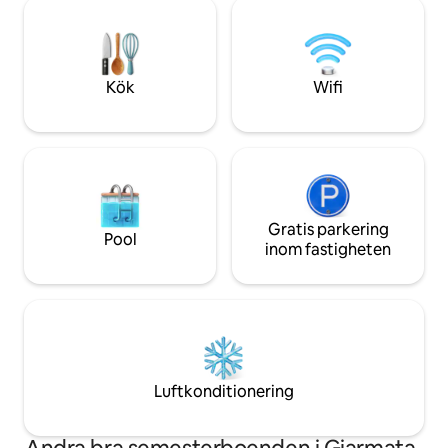
som valts ut nogg
högkvalitativa ytbehandlingarna ger
veckovistelse. Perfekt för par, mindre
extra komfort. Ett idealiskt ställe för att
familjer eller digi
utforska staden och koppla av i en
ett centralt, lugnt
förstklassig miljö.
personlighet.
Kök
Wifi
Gratis parkering
Pool
inom fastigheten
Luftkonditionering