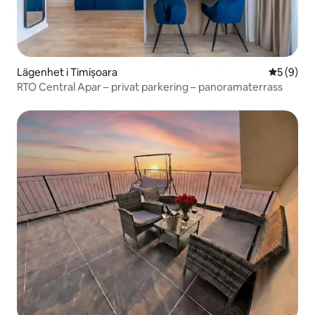
Lägenhet i Timișoara
5 av 5 i 
5 (9)
RTO Central Apar – privat parkering – panoramaterrass