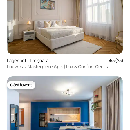
Lägenhet i Timișoara
5 av 5 i g
5 (25)
Louvre av Masterpiece Apts | Lux & Confort Central
Gästfavorit
Gästfavorit