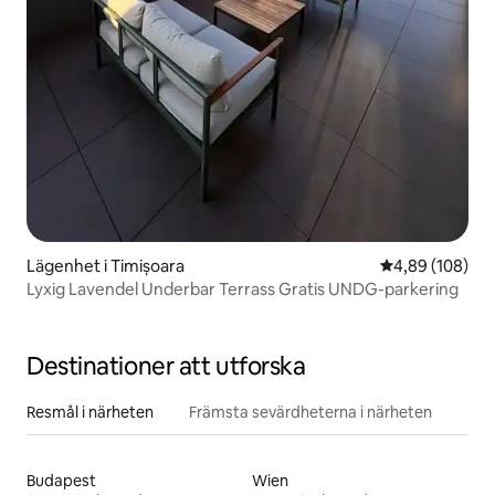
Lägenhet i Timișoara
4,89 av 5 i ge
4,89 (108)
Lyxig Lavendel Underbar Terrass Gratis UNDG-parkering
Destinationer att utforska
Resmål i närheten
Främsta sevärdheterna i närheten
Budapest
Wien