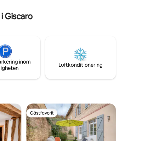
ière.
på dig... Boka snart!
i Giscaro
arkering inom
Luftkonditionering
tigheten
Gästfavorit
Gästfavorit