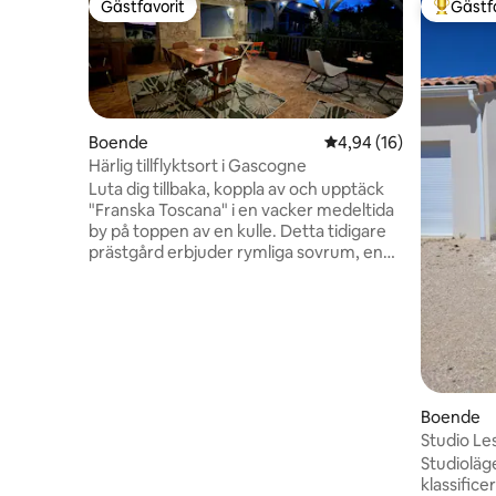
Gästfavorit
Gästf
Gästfavorit
Populär 
Boende
4,94 av 5 i genomsnit
4,94 (16)
Härlig tillflyktsort i Gascogne
Luta dig tillbaka, koppla av och upptäck
"Franska Toscana" i en vacker medeltida
by på toppen av en kulle. Detta tidigare
prästgård erbjuder rymliga sovrum, en
avskild trädgård och en idyllisk
sommarterrass, och kombinerar
gammalt och nytt för att erbjuda en
oförglömlig upplevelse. Vandra i byns
slingrande gränder, utforska dess många
vandringsleder och fantastisk utsikt över
Pyrenéerna eller bara koppla av på den
Boende
lokala bistron. Mindre än en timme från
Studio Les
Toulouse och 20 minuter från Auch,
stadens läckerheter är också bara en
Studioläg
bilresa bort.
klassifice