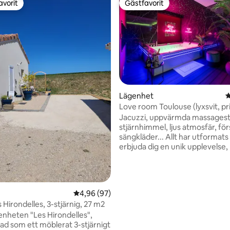
avorit
Gästfavorit
gästfavorit
Gästfavorit
tligt betyg, 16 omdömen
Lägenhet
4
Love room Toulouse (lyxsvit, pr
Jacuzzi, uppvärmda massagest
stjärnhimmel, ljus atmosfär, för
sängkläder... Allt har utformats 
erbjuda dig en unik upplevelse
garanterad stund av avkoppling
Ytterligare alternativ finns tillg
begäran för att göra din vistel
roligare. Lägenheten ligger i stadsdelen
4,96 av 5 i genomsnittligt betyg, 97 omdöm
4,96 (97)
Busca, ett stenkast från Pont d
 Hirondelles, 3-stjärnig, 27 m2
Demoiselles, 5 minuter från st
enheten "Les Hirondelles",
centrum, 3 minuter från Jardin
rad som ett möblerat 3-stjärnigt
Plantes, 6 minuter från Toulou