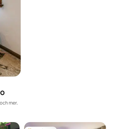
ro
 och mer.
Gästhus