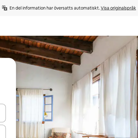
En del information har översatts automatiskt. 
Visa originalspråk
d upp- och nedåtpilarna eller utforska genom att trycka eller svepa.