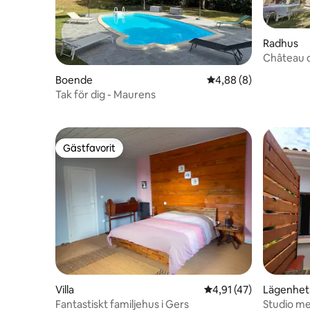
Radhus
Château 
Boende
4,88 av 5 i genomsni
4,88 (8)
Tak för dig - Maurens
Gästfavorit
Gästfavorit
Villa
4,91 av 5 i genomsnit
4,91 (47)
Lägenhet
Fantastiskt familjehus i Gers
Studio me