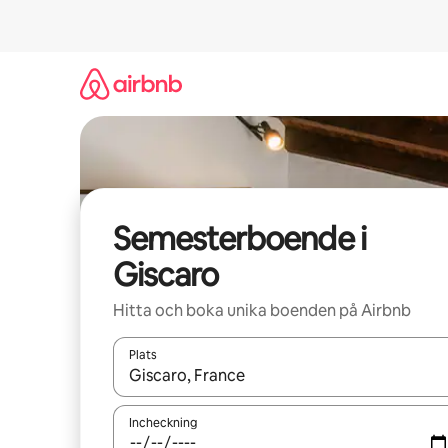
Hoppa
till
innehåll
Semesterboende i
Giscaro
Hitta och boka unika boenden på Airbnb
Plats
När resultaten är tillgängliga kan du navigera me
Incheckning