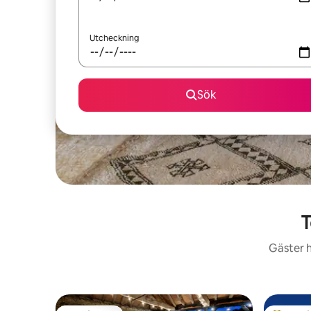
Utcheckning
Sök
T
Gäster h