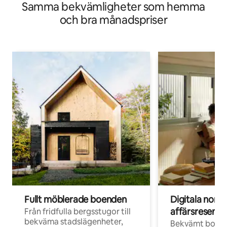
Samma bekvämligheter som hemma
Oświęcim
och bra månadspriser
Fullt möblerade boenden
Digitala nom
affärsresenär
Från fridfulla bergsstugor till
bekväma stadslägenheter,
Bekvämt boend