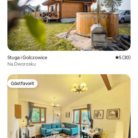
Stuga i Golczowice
5 av 5 i g
5 (30)
Na Dworosku
Gästfavorit
Gästfavorit