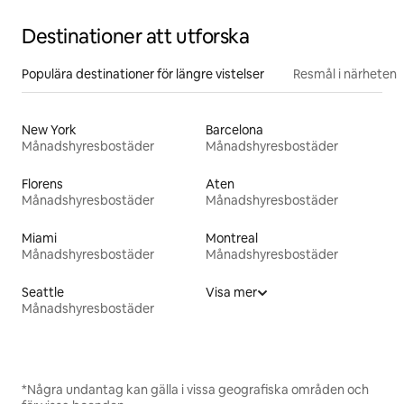
Destinationer att utforska
Populära destinationer för längre vistelser
Resmål i närheten
New York
Barcelona
Månadshyresbostäder
Månadshyresbostäder
Florens
Aten
Månadshyresbostäder
Månadshyresbostäder
Miami
Montreal
Månadshyresbostäder
Månadshyresbostäder
Seattle
Visa mer
Månadshyresbostäder
*Några undantag kan gälla i vissa geografiska områden och