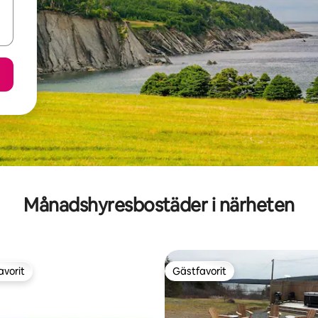
Månadshyresbostäder i närheten
avorit
Gästfavorit
gästfavorit
Gästfavorit