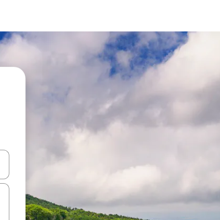
d upp- och nedåtpilarna eller utforska genom att trycka eller svepa.