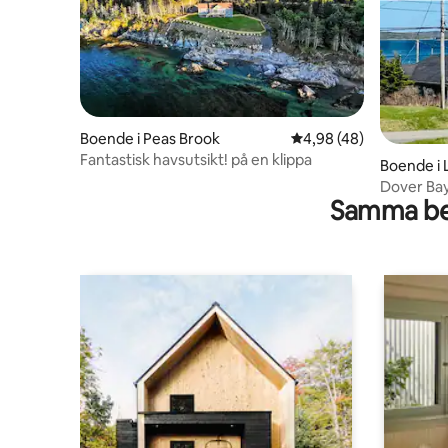
Boende i Peas Brook
4,98 av 5 i genomsnit
4,98 (48)
Fantastisk havsutsikt! på en klippa
Boende i 
Dover Ba
Samma be