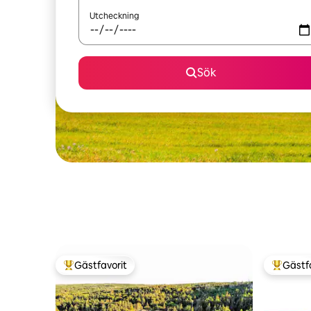
Utcheckning
Sök
Gästfavorit
Gästf
Populär gästfavorit
Populär 