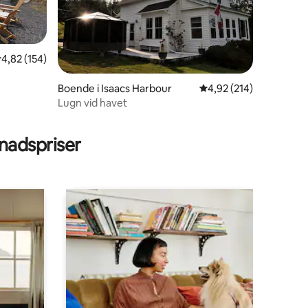
,82 av 5 i genomsnittligt betyg, 154 omdömen
4,82 (154)
Boende i Isaacs Harbour
4,92 av 5 i genomsnitt
4,92 (214)
Lugn vid havet
en
adspriser