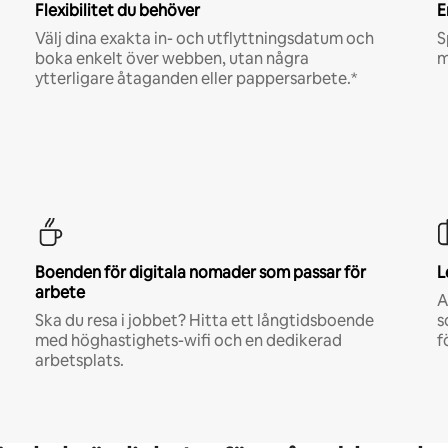
Flexibilitet du behöver
E
Välj dina exakta in- och utflyttningsdatum och
S
boka enkelt över webben, utan några
m
ytterligare åtaganden eller pappersarbete.*
Boenden för digitala nomader som passar för
L
arbete
A
Ska du resa i jobbet? Hitta ett långtidsboende
s
med höghastighets-wifi och en dedikerad
f
arbetsplats.