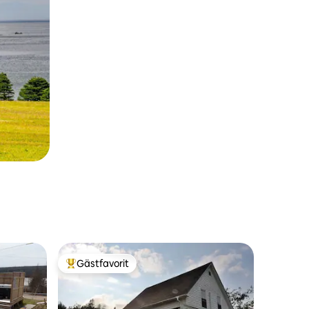
Gästfavorit
Populär gästfavorit