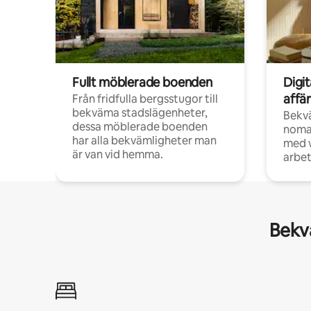
Fullt möblerade boenden
Digi
affä
Från fridfulla bergsstugor till
bekväma stadslägenheter,
Bekv
dessa möblerade boenden
noma
har alla bekvämligheter man
med w
är van vid hemma.
arbet
Bekvä