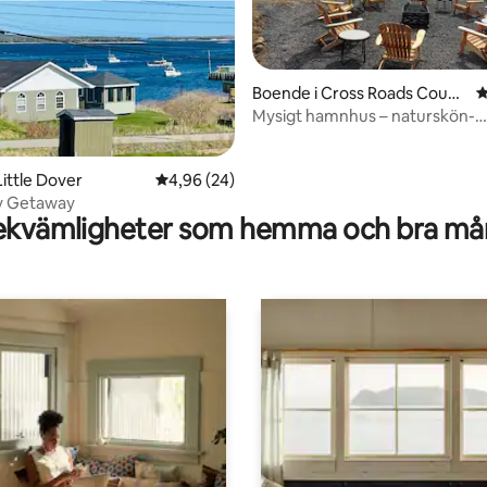
Boende i Cross Roads Count
4
ry Harbour
Mysigt hamnhus – naturskön-
avkopplande-vattenkant
tligt betyg, 48 omdömen
Little Dover
4,96 av 5 i genomsnittligt betyg, 24 omdöm
4,96 (24)
y Getaway
kvämligheter som hemma och bra mån