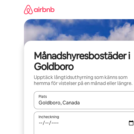
Hoppa
till
innehåll
Månadshyresbostäder i
Goldboro
Upptäck långtidsuthyrning som känns som
hemma för vistelser på en månad eller längre.
Plats
När resultaten är tillgängliga kan du navigera me
Incheckning