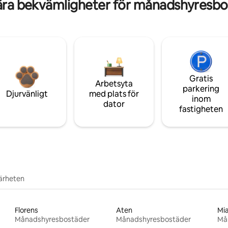
ära bekvämligheter för månadshyresbo
Gratis
Arbetsyta
parkering
Djurvänligt
med plats för
inom
dator
fastigheten
närheten
Florens
Aten
Mi
Månadshyresbostäder
Månadshyresbostäder
Må