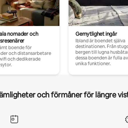
tala nomader och
Gemytlighet ingår
rsresenärer
Ibland är boendet själva
destinationen. Från stugo
ämt boende för
bergen till lugna husbåtar
der och distansarbetare
dessa boenden är fulla av
ifi och dedikerade
unika funktioner.
sytor.
mligheter och förmåner för längre vis