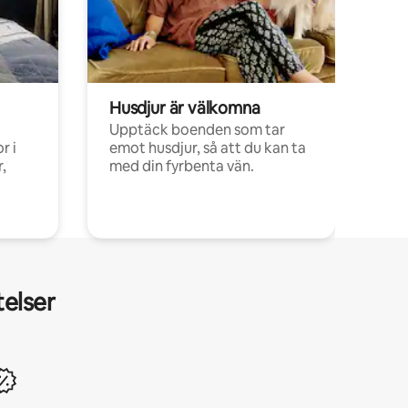
Husdjur är välkomna
Upptäck boenden som tar
r i
emot husdjur, så att du kan ta
,
med din fyrbenta vän.
telser