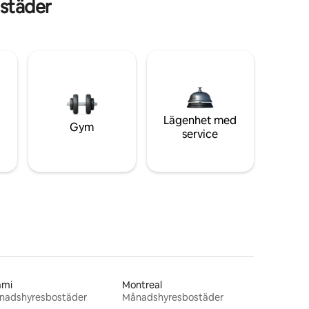
städer
Lägenhet med
Gym
service
ami
Montreal
nadshyresbostäder
Månadshyresbostäder