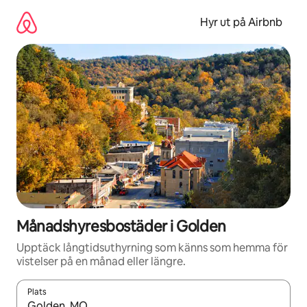
Hoppa
till
Hyr ut på Airbnb
innehåll
Månadshyresbostäder i Golden
Upptäck långtidsuthyrning som känns som hemma för
vistelser på en månad eller längre.
Plats
När resultaten är tillgängliga kan du navigera med upp- och ned