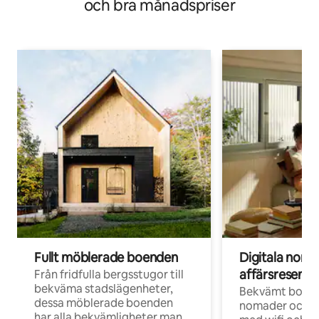
och bra månadspriser
Fullt möblerade boenden
Digitala nom
affärsresenär
Från fridfulla bergsstugor till
bekväma stadslägenheter,
Bekvämt boend
dessa möblerade boenden
nomader och d
har alla bekvämligheter man