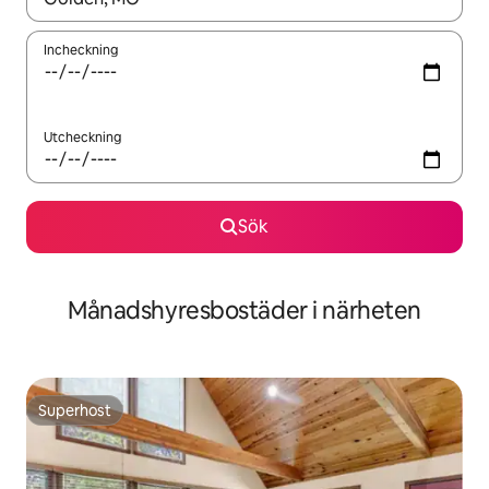
Incheckning
Utcheckning
Sök
Månadshyresbostäder i närheten
Superhost
Superhost