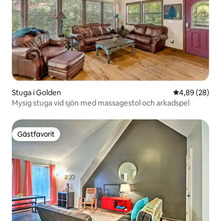
Stuga i Golden
4,89 av 5 i g
4,89 (28)
Mysig stuga vid sjön med massagestol och arkadspel
Gästfavorit
Gästfavorit