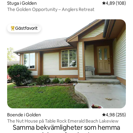
Stuga i Golden
4,89 av 5 i ge
4,89 (108)
The Golden Opportunity – Anglers Retreat
Gästfavorit
Populär gästfavorit
Boende i Golden
4,98 av 5 i ge
4,98 (255)
The Nut House på Table Rock Emerald Beach Lakeview
Samma bekvämligheter som hemma