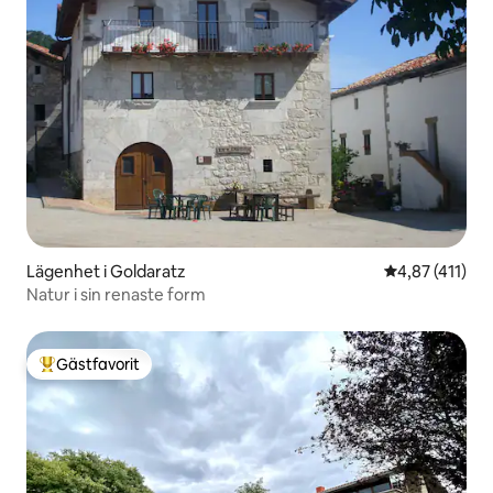
Lägenhet i Goldaratz
4,87 av 5 i g
4,87 (411)
Natur i sin renaste form
Gästfavorit
Populär gästfavorit