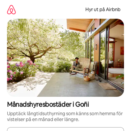
Hoppa
till
Hyr ut på Airbnb
innehåll
Månadshyresbostäder i Goñi
Upptäck långtidsuthyrning som känns som hemma för
vistelser på en månad eller längre.