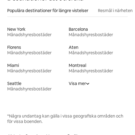
Populära destinationer för längre vistelser
Resmål i närheten
New York
Barcelona
Månadshyresbostäder
Månadshyresbostäder
Florens
Aten
Månadshyresbostäder
Månadshyresbostäder
Miami
Montreal
Månadshyresbostäder
Månadshyresbostäder
Seattle
Visa mer
Månadshyresbostäder
*Några undantag kan gälla i vissa geografiska områden och
för vissa boenden.