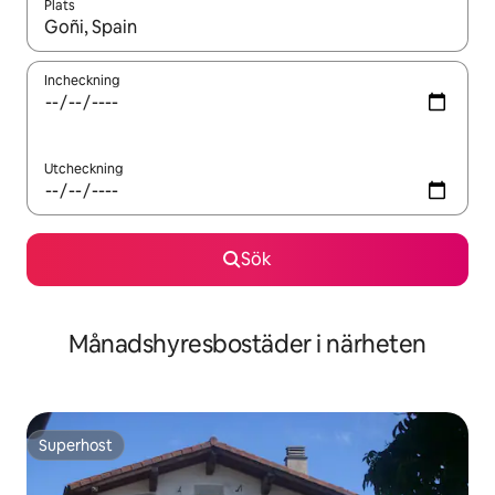
Plats
När resultaten är tillgängliga kan du navigera med upp- och ned
Incheckning
Utcheckning
Sök
Månadshyresbostäder i närheten
Superhost
Superhost