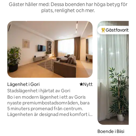
Gäster håller med: Dessa boenden har höga betyg för
plats, renlighet och mer.
Gästfavorit
Populär gästfavor
Lägenhet i Gori
Nytt ställe att bo på
Nytt
Stadslägenhet i hjärtat av Gori
Bo i en modern lägenhet i ett av Goris
nyaste premiumbostadsområden, bara
5 minuters promenad från centrum.
Lägenheten är designad med komfort i
åtanke och har moderna möbler,
kvalitetsapparater och allt du behöver
Boende i Biisi
för en avkopplande vistelse. Byggnaden