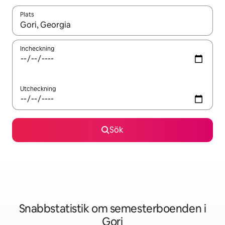
Plats
När resultaten är tillgängliga kan du navigera med upp- och ned
Incheckning
Utcheckning
Sök
Snabbstatistik om semesterboenden i
Gori