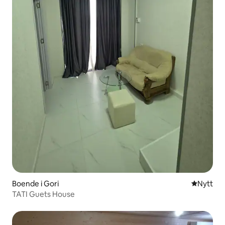
Boende i Gori
Nytt ställ
Nytt
TATI Guets House