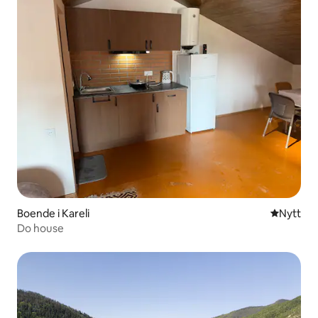
Boende i Kareli
Nytt ställ
Nytt
Do house