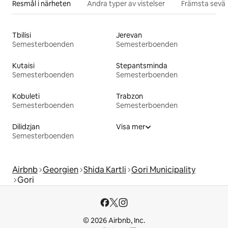
Resmål i närheten
Andra typer av vistelser
Främsta sevär
Tbilisi
Jerevan
Semesterboenden
Semesterboenden
Kutaisi
Stepantsminda
Semesterboenden
Semesterboenden
Kobuleti
Trabzon
Semesterboenden
Semesterboenden
Dilidzjan
Visa mer
Semesterboenden
Airbnb
Georgien
Shida Kartli
Gori Municipality
Gori
© 2026 Airbnb, Inc.