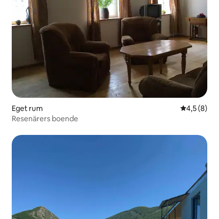
Eget rum
4,5 av 5 i 
4,5 (8)
Resenärers boende