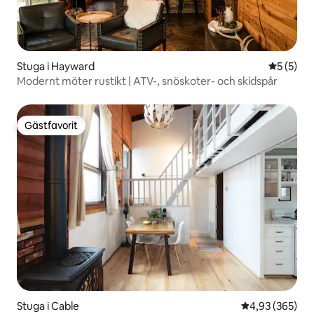
Stuga i Hayward
5 av 5 i 
5 (5)
Modernt möter rustikt | ATV-, snöskoter- och skidspår
Gästfavorit
Gästfavorit
Stuga i Cable
4,93 av 5 i ge
4,93 (365)