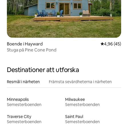
Boende i Hayward
4,96 av 5 i g
4,96 (45)
Stuga på Pine Cone Pond
Destinationer att utforska
Resmål i närheten
Främsta sevärdheterna i närheten
Minneapolis
Milwaukee
Semesterboenden
Semesterboenden
Traverse City
Saint Paul
Semesterboenden
Semesterboenden