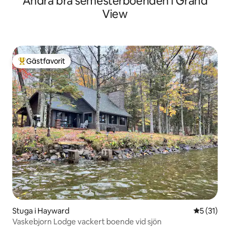
Andra bra semesterboenden i Grand
View
Gästfavorit
Populär gästfavorit
Stuga i Hayward
5 av 5 i g
5 (31)
Vaskebjorn Lodge vackert boende vid sjön