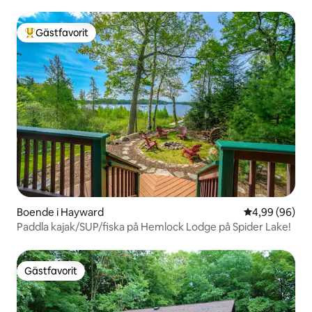
Gästfavorit
Populär gästfavorit
Boende i Hayward
4,99 av 5 i g
4,99 (96)
Paddla kajak/SUP/fiska på Hemlock Lodge på Spider Lake!
Gästfavorit
Gästfavorit