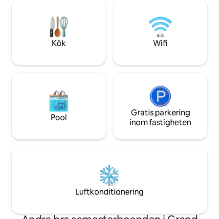
dubbelsäng (160 cm) på loftet,
grupp som söker 
golvvärme, fullt utrustat kök, gaskamin
utomhusutforsknin
samt tvättmaskin och torktumlare.
det första ordet 
Mindre än 2 miles från Highway 63, 8
tänka på är "mysig
miles från Cable och 10 miles från
Kök
Wifi
Hayward. IG: @Seeleyoaks
Gratis parkering
Pool
inom fastigheten
Luftkonditionering