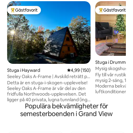
Gästfavorit
Gästfavorit
Populär gästfavorit
Populär gästfavor
Stuga i Drummon
Mysig skogshugga
Stuga i Hayward
4,99 av 5 i genomsnittligt bety
4,99 (150)
Fly till vår rustik
Seeley Oaks A-Frame | Avskild reträtt på
mysig 2-säng, 1-bad 
40 tunnland
Detta är en stuga-i-skogen-upplevelse!
Moderna bekväml
Seeley Oaks A-Frame är vår del av den
luftkonditionering,
fridfulla Northwoods-upplevelsen. Det
utrustat kök möte
ligger på 40 privata, lugna tunnland (inga
träpanelerade interiörer. 
Populära bekvämligheter för
grannar!) med utmärkt tillgång till allt
kvarter från Dru
Hayward-Cable-området har att
semesterboenden i Grand View
tillgång till Trail 63
erbjuda. Med en yta på 65 kvadratmeter
äventyrsparadis. N
är den avsedd för två vuxna, med
trädgård med en e
möjlighet till ytterligare 2 barn. En
husdjur! Perfekt fö