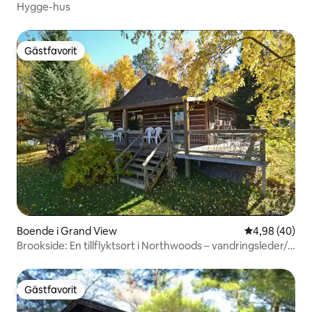
Hygge-hus
Gästfavorit
Gästfavorit
Boende i Grand View
4,98 av 5 i g
4,98 (40)
Brookside: En tillflyktsort i Northwoods – vandringsleder/
öppen spis
Gästfavorit
Gästfavorit