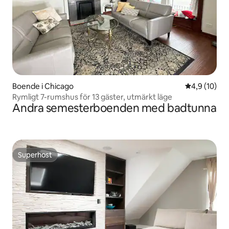
Boende i Chicago
4,9 av 5 i g
4,9 (10)
Rymligt 7-rumshus för 13 gäster, utmärkt läge
Andra semesterboenden med badtunna
Superhost
Superhost