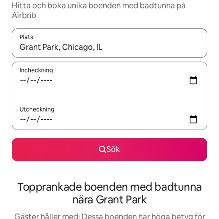
Hitta och boka unika boenden med badtunna på
Airbnb
Plats
När resultaten är tillgängliga kan du navigera med upp- och ned
Incheckning
Utcheckning
Sök
Topprankade boenden med badtunna
nära Grant Park
Gäster håller med: Dessa boenden har höga betyg för