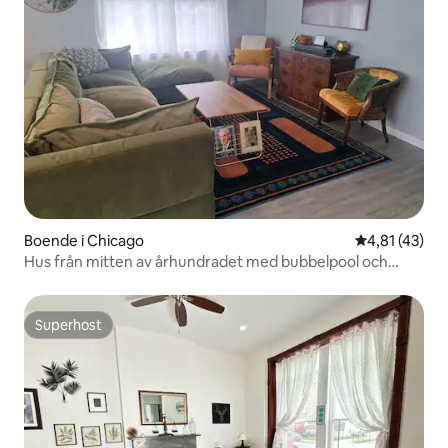
Boende i Chicago
4,81 av 5 i g
4,81 (43)
Hus från mitten av århundradet med bubbelpool och
parkering
Superhost
Superhost