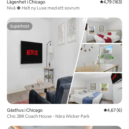
Lägenhet i Chicago
4,79 av 5 i ge
4,79 (163)
Nivå ◆ Helt ny Luxe med ett sovrum
Superhost
Superhost
Gästhus i Chicago
4,67 av 5 i 
4,67 (6)
Chic 2BR Coach House - Nära Wicker Park