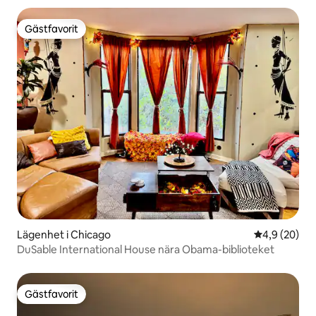
Gästfavorit
Gästfavorit
Lägenhet i Chicago
4,9 av 5 i g
4,9 (20)
DuSable International House nära Obama-biblioteket
Gästfavorit
Gästfavorit