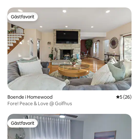
Gästfavorit
Gästfavorit
Boende i Homewood
5 av 5 i g
5 (26)
Fore! Peace & Love @ Golfhus
Gästfavorit
Gästfavorit