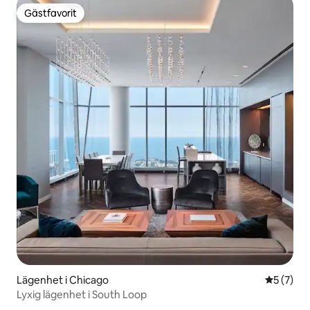
Gästfavorit
Gästfavorit
Lägenhet i Chicago
5 av 5 i 
5 (7)
Lyxig lägenhet i South Loop