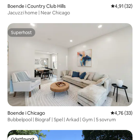
Boende i Country Club Hills
4,91 av 5 i g
4,91 (32)
Jacuzzi home | Near Chicago
Superhost
Superhost
Boende i Chicago
4,76 av 5 i g
4,76 (33)
Bubbelpool | Biograf | Spel | Arkad | Gym | 5 sovrum
Gästfavorit