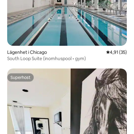
Lägenhet i Chicago
4,91 av 5 i g
4,91 (35)
South Loop Suite (inomhuspool • gym)
Superhost
Superhost