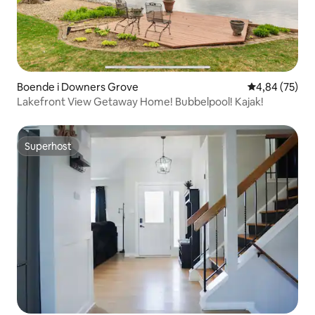
Boende i Downers Grove
4,84 av 5 i g
4,84 (75)
Lakefront View Getaway Home! Bubbelpool! Kajak!
Superhost
Superhost