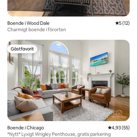
Boende i Wood Dale
5 av 5 i g
5 (12)
Charmigt boende i förorten
Gästfavorit
Gästfavorit
Boende i Chicago
4,93 av 5 i g
4,93 (55)
*Nytt* Lyxigt Wrigley Penthouse, gratis parkering