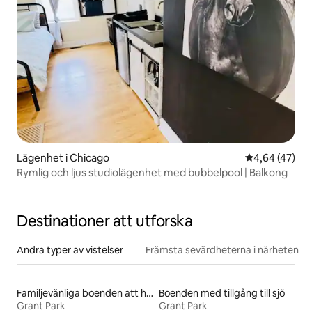
Lägenhet i Chicago
4,64 av 5 i g
4,64 (47)
Rymlig och ljus studiolägenhet med bubbelpool | Balkong
Destinationer att utforska
Andra typer av vistelser
Främsta sevärdheterna i närheten
Familjevänliga boenden att hyra
Boenden med tillgång till sjö
Grant Park
Grant Park