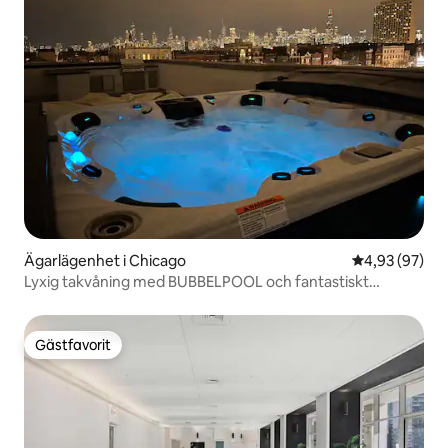
Ägarlägenhet i Chicago
4,93 av 5 i g
4,93 (97)
Lyxig takvåning med BUBBELPOOL och fantastiskt
takdäck
Gästfavorit
Gästfavorit