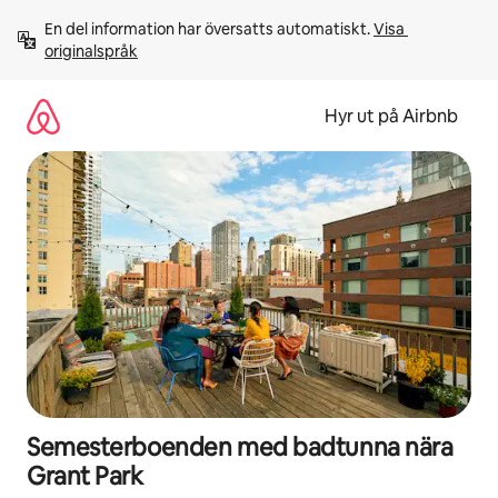
Hoppa
En del information har översatts automatiskt. 
Visa 
till
originalspråk
innehåll
Hyr ut på Airbnb
Semesterboenden med badtunna nära
Grant Park