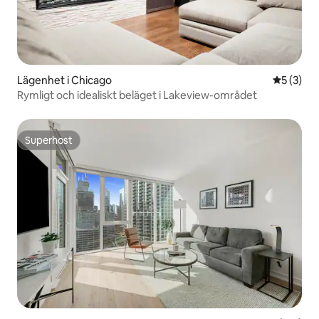
Lägenhet i Chicago
5 av 5 i 
5 (3)
Rymligt och idealiskt beläget i Lakeview-området
Superhost
Superhost