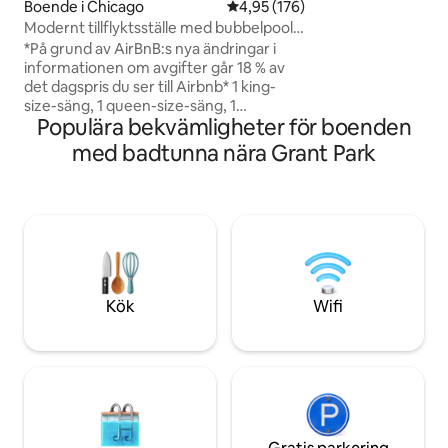
4 rymliga sovrum, 
Boende i Chicago
4,95 av 5 i genomsnittligt bet
4,95 (176)
en takterrass med
Modernt tillflyktsställe med bubbelpool,
redo för spel, en l
stor trädgård, parkering
*På grund av AirBnB:s nya ändringar i
sällsynt uppvärmt g
informationen om avgifter går 18 % av
detta hem det perf
det dagspris du ser till Airbnb* 1 king-
av efter varje även
size-säng, 1 queen-size-säng, 1
Populära bekvämligheter för boenden
bäddsoffa, 2 luftmadrasser (2 queen-
size-sängar) 1 resesäng Njut av din
med badtunna nära Grant Park
vistelse i detta mysiga, moderna boende
som ligger på en extra stor tomt med
lyxiga bekvämligheter och en rymlig
trädgård. En parkeringsplats på baksidan
gör det möjligt att parkera 2 bilar. Den
perfekta tillflyktsorten för att grilla lite
mat och slappna av i bubbelpoolen året
runt! Vi är husdjursvänliga! Kontakta oss
Kök
Wifi
om du har några frågor. INGA SYSLOR!