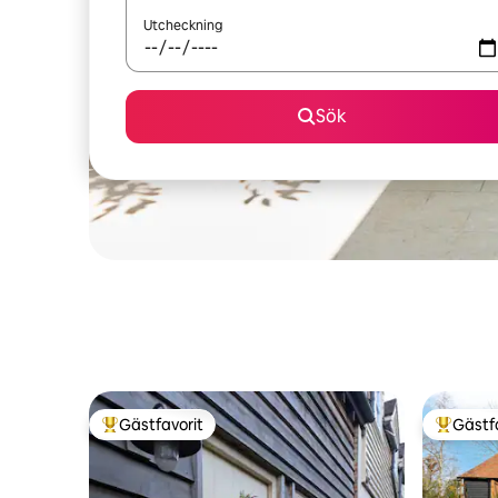
Utcheckning
Sök
Gästfavorit
Gästf
Populär gästfavorit
Populär 