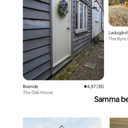
Ladugård
The Byre 
Boende
4,97 av 5 i genomsnit
4,97 (35)
The Oak House
Samma be