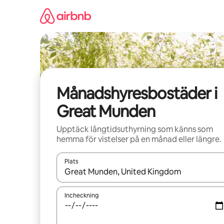
Hoppa
till
innehåll
Månadshyresbostäder i
Great Munden
Upptäck långtidsuthyrning som känns som
hemma för vistelser på en månad eller längre.
Plats
När resultaten är tillgängliga kan du navigera me
Incheckning