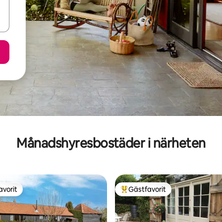
Månadshyresbostäder i närheten
avorit
Gästfavorit
gästfavorit
Populär gästfavorit