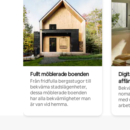
Fullt möblerade boenden
Digi
affä
Från fridfulla bergsstugor till
bekväma stadslägenheter,
Bekv
dessa möblerade boenden
noma
har alla bekvämligheter man
med w
är van vid hemma.
arbet