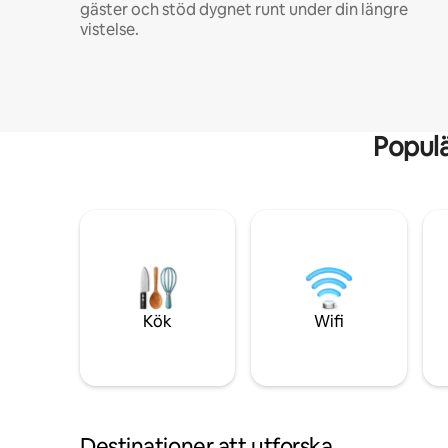
gäster och stöd dygnet runt under din längre
vistelse.
Popul
Kök
Wifi
Destinationer att utforska