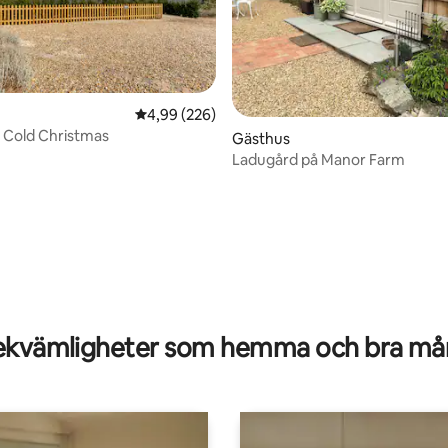
4,99 av 5 i genomsnittligt betyg, 226 omdöm
4,99 (226)
i Cold Christmas
Gästhus
Ladugård på Manor Farm
tligt betyg, 35 omdömen
kvämligheter som hemma och bra mån