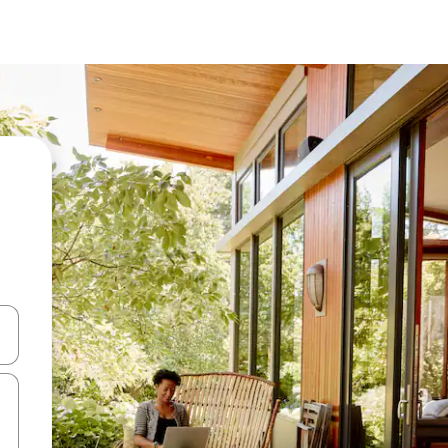
d upp- och nedåtpilarna eller utforska genom att trycka eller svepa.