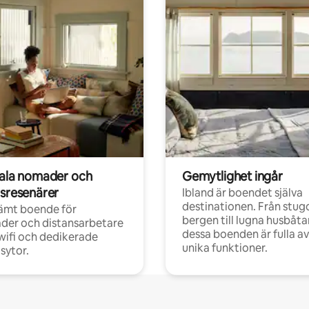
tala nomader och
Gemytlighet ingår
rsresenärer
Ibland är boendet själva
destinationen. Från stugo
ämt boende för
bergen till lugna husbåtar
der och distansarbetare
dessa boenden är fulla av
ifi och dedikerade
unika funktioner.
sytor.