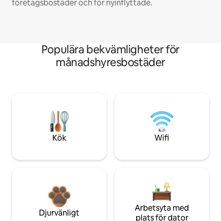
företagsbostäder och för nyinflyttade.
Populära bekvämligheter för
månadshyresbostäder
Kök
Wifi
Arbetsyta med
Djurvänligt
plats för dator