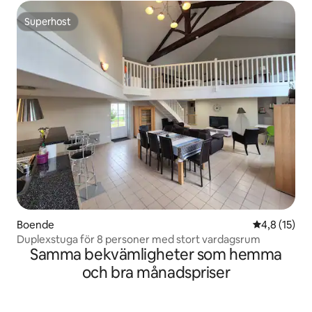
Superhost
Superhost
Boende
4,8 av 5 i g
4,8 (15)
Duplexstuga för 8 personer med stort vardagsrum
Samma bekvämligheter som hemma
och bra månadspriser