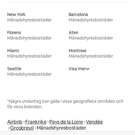
New York
Barcelona
Månadshyresbostäder
Månadshyresbostäder
Florens
Aten
Månadshyresbostäder
Månadshyresbostäder
Miami
Montreal
Månadshyresbostäder
Månadshyresbostäder
Seattle
Visa mer
Månadshyresbostäder
*Några undantag kan gälla i vissa geografiska områden och
för vissa boenden.
Airbnb
Frankrike
Pays de la Loire
Vendée
Grosbreuil
Månadshyresbostäder