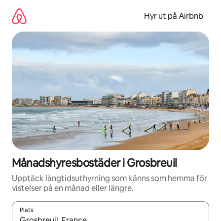
Hoppa
till
Hyr ut på Airbnb
innehåll
Månadshyresbostäder i Grosbreuil
Upptäck långtidsuthyrning som känns som hemma för
vistelser på en månad eller längre.
Plats
När resultaten är tillgängliga kan du navigera med upp- och ned