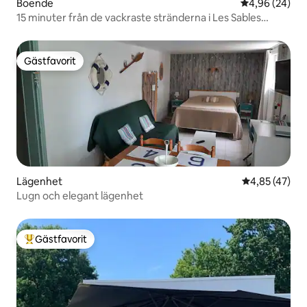
Boende
4,96 av 5 i g
4,96 (24)
15 minuter från de vackraste stränderna i Les Sables
d'Olonne
Gästfavorit
Gästfavorit
Lägenhet
4,85 av 5 i g
4,85 (47)
Lugn och elegant lägenhet
Gästfavorit
Populär gästfavorit