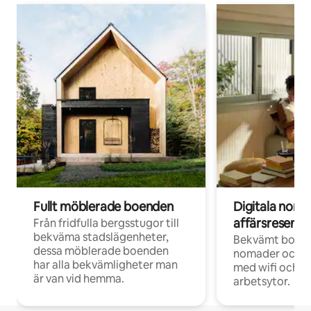
Fullt möblerade boenden
Digitala nom
affärsresenär
Från fridfulla bergsstugor till
bekväma stadslägenheter,
Bekvämt boend
dessa möblerade boenden
nomader och d
har alla bekvämligheter man
med wifi och d
är van vid hemma.
arbetsytor.