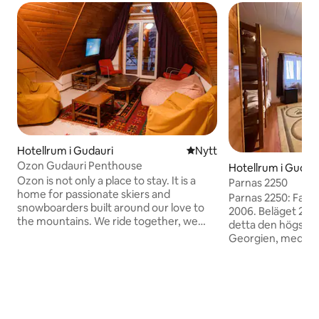
Hotellrum i Gudauri
Nytt ställe att bo på
Nytt
Ozon Gudauri Penthouse
Hotellrum i Gudau
Ozon is not only a place to stay. It is a
Parnas 2250
home for passionate skiers and
Parnas 2250: Fami
snowboarders built around our love to
2006. Beläget 225
the mountains. We ride together, we
detta den högsta b
party together. And for sure we learn
Georgien, med vid
the mountains together to get new skills
fridfulla öppna yt
and knowledge. The entire 4th floor—a
hemlagad, ekologis
cozy, authentic attic featuring 4 private
middag är tillgängl
bedrooms—is completely yours! It is
Skidåkare kan glida 
designed perfectly for a crew of riders, a
bergen och koppl
large family, or a group of friends who