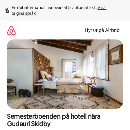
Hoppa
En del information har översatts automatiskt. 
Visa 
till
originalspråk
innehåll
Hyr ut på Airbnb
Semesterboenden på hotell nära
Gudauri Skidby