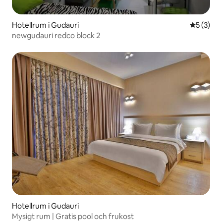
Hotellrum i Gudauri
5 av 5 i 
5 (3)
newgudauri redco block 2
Hotellrum i Gudauri
Mysigt rum | Gratis pool och frukost