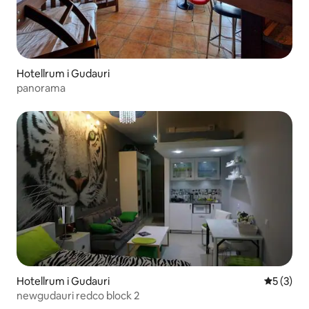
Hotellrum i Gudauri
panorama
Hotellrum i Gudauri
5 av 5 i 
5 (3)
newgudauri redco block 2