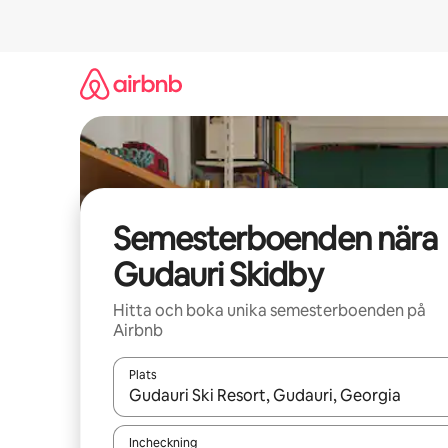
Hoppa
till
innehåll
Semesterboenden nära
Gudauri Skidby
Hitta och boka unika semesterboenden på
Airbnb
Plats
När resultaten är tillgängliga kan du navigera me
Incheckning