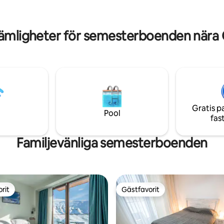
gäster kan åka skidor i omgivni
epå som passar 4 skidor och 4
Detta är våra gästers favoritdel
Gudauri, enligt oberoende o
ämligheter för semesterboenden nära 
Gratis p
Pool
fas
Familjevänliga semesterboenden
rit
Gästfavorit
rit
Gästfavorit