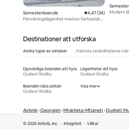
Semester
Modern l
Semesterboende
4,47 av 5 i genomsnit
4,47 (34)
pisten
Flervåningslägenhet med en fantastisk
utsikt
Destinationer att utforska
Andra typer av vistelser
Främsta sevärdheterna i nä
Djurvänliga boenden att hyra
Lägenheter att hyra
Gudauri Skidby
Gudauri Skidby
Boenden nära pisten
Visa mer
Gudauri Skidby
Airbnb
Georgien
Mtskheta-Mtianeti
Dusheti Mu
© 2026 Airbnb, Inc.
Integritet
Villkor