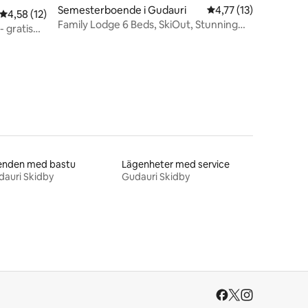
Semesterboende i Gudauri
4,77 av 5 i genomsni
4,77 (13)
en
4,58 av 5 i genomsnittligt betyg, 12 omdömen
4,58 (12)
Family Lodge 6 Beds, SkiOut, Stunning
- gratis
Yard, 100sqm
enden med bastu
Lägenheter med service
auri Skidby
Gudauri Skidby