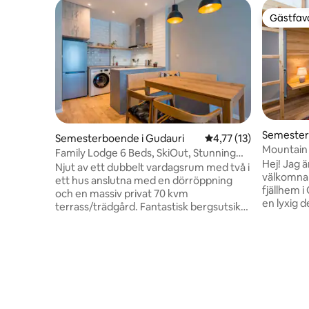
Gästfavo
Gästfavo
Semester
Semesterboende i Gudauri
4,77 av 5 i genomsnit
4,77 (13)
Mountain 
Family Lodge 6 Beds, SkiOut, Stunning
Access
Hej! Jag ä
Yard, 100sqm
Njut av ett dubbelt vardagsrum med två i
välkomna 
ett hus anslutna med en dörröppning
fjällhem i Gudauri! M
och en massiv privat 70 kvm
en lyxig 
terrass/trädgård. Fantastisk bergsutsikt
traditione
och Gudauri skidbacke tillgång. 2 stora
mjuka hot
skiddepåer som passar 8 skidor och 8 par
specialby
stövlar vardera. 2 kök, 2 sovrum, 6
dusch, oc
sängar, 2 badrum. Anpassade träsängar.
egenskape
Traditionella georgiska mattor. Helt
terrassen 
slutna glasduschar. Varma och
skidor änd
omtänksamma inslag och stil. Om du vill
ner efter 