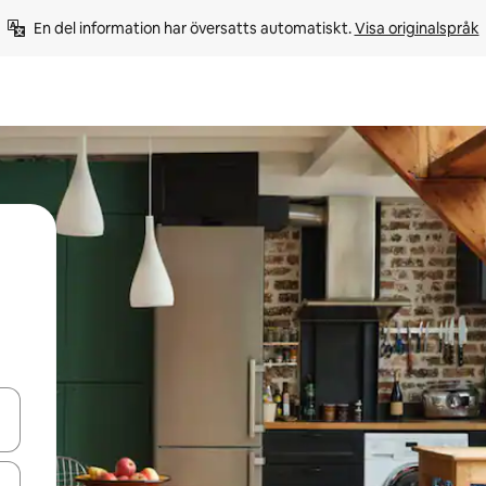
En del information har översatts automatiskt. 
Visa originalspråk
d upp- och nedåtpilarna eller utforska genom att trycka eller svepa.