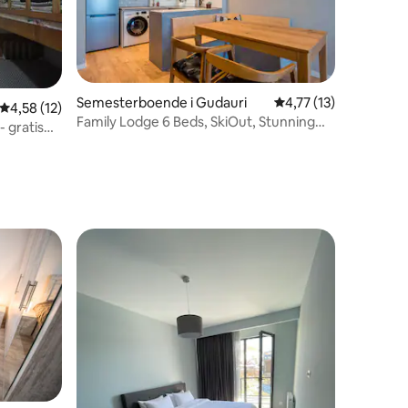
Semesterboende i Gudauri
4,77 av 5 i genomsni
4,77 (13)
en
4,58 av 5 i genomsnittligt betyg, 12 omdömen
4,58 (12)
Family Lodge 6 Beds, SkiOut, Stunning
- gratis
Yard, 100sqm