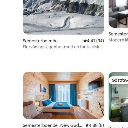
Semester
Modern l
Semesterboende
4,47 av 5 i genomsnit
4,47 (34)
pisten
Flervåningslägenhet med en fantastisk
utsikt
Gästfavo
Gästfavo
Semesterboende i New Guda
4,88 av 5 i genomsni
4,88 (8)