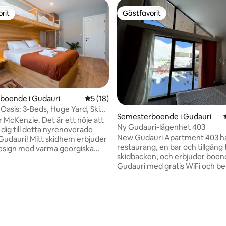
rit
Gästfavorit
rit
Gästfavorit
boende i Gudauri
5 av 5 i genomsnittligt betyg, 18 omdöm
5 (18)
tligt betyg, 13 omdömen
Oasis: 3-Beds, Huge Yard, Ski
Semesterboende i Gudauri
r McKenzie. Det är ett nöje att
Ny Gudauri-lägenhet 403
dig till detta nyrenoverade
New Gudauri Apartment 403 h
itt skidhem erbjuder
restaurang, en bar och tillgång ti
design med varma georgiska
skidbacken, och erbjuder boend
lla mattor, fullt utrustat kök,
Gudauri med gratis WiFi och be
elllakan, premiummadrasser,
Personalen talar engelska och 
ggda träsängar, vacker walk-in
är villiga att hjälpa till när som h
h mycket mer. Den mest unika
dygnet i receptionen. En
n är den 70 kvm stora
uthyrningsservice för skidutrus
med en otrolig bergsutsikt. Åk
försäljningsplats för skidpass o
a upp till mitt hem och varva
skidförvaring erbjuds i lägenhe
en hel dag i backen. Inkluderar