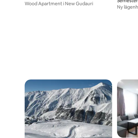
Semester
uri, Gudauri
Wood Apartment i New Gudauri
Ny lägenhe