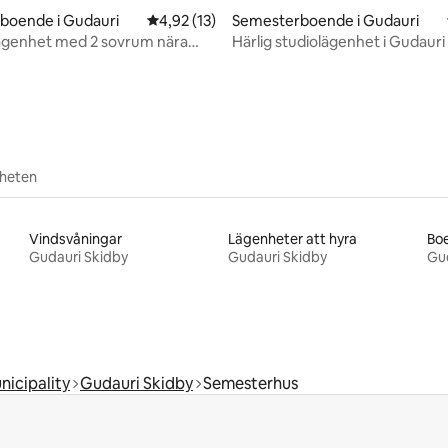
boende i Gudauri
4,92 av 5 i genomsnittligt betyg, 13 omdöm
4,92 (13)
Semesterboende i Gudauri
ägenhet med 2 sovrum nära
Härlig studiolägenhet i Gudauri 
tligt betyg, 34 omdömen
parkering wifi
rheten
Vindsvåningar
Lägenheter att hyra
Bo
Gudauri Skidby
Gudauri Skidby
Gud
nicipality
Gudauri Skidby
Semesterhus