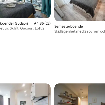
ttligt betyg, 8 omdömen
boende i Gudauri
4,86 av 5 i genomsnittligt betyg, 22 omdöm
4,86 (22)
Semesterboende
t vid Skilift, Gudauri, Loft 2
Skidlägenhet med 2 sovrum och
över bergen