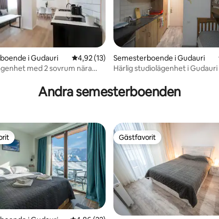
boende i Gudauri
4,92 av 5 i genomsnittligt betyg, 13 omdöm
4,92 (13)
Semesterboende i Gudauri
ägenhet med 2 sovrum nära
Härlig studiolägenhet i Gudauri 
tligt betyg, 34 omdömen
parkering wifi
Andra semesterboenden
rit
Gästfavorit
rit
Gästfavorit
ttligt betyg, 8 omdömen