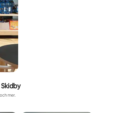
 Skidby
 och mer.