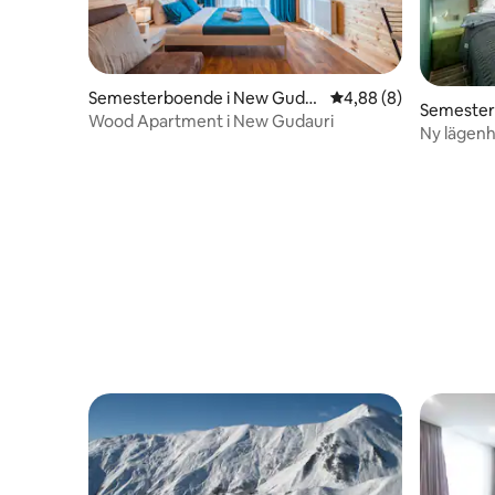
Semesterboende i New Guda
4,88 av 5 i genomsni
4,88 (8)
Semester
uri, Gudauri
Wood Apartment i New Gudauri
Ny lägenhe