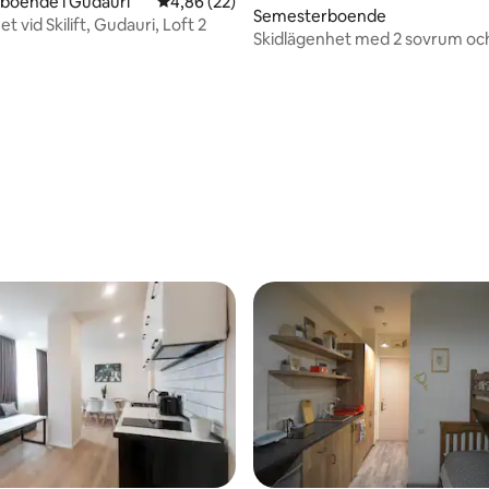
boende i Gudauri
4,86 av 5 i genomsnittligt betyg, 22 omdöm
4,86 (22)
Semesterboende
t vid Skilift, Gudauri, Loft 2
Skidlägenhet med 2 sovrum och
över bergen