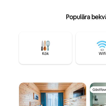
kontrollera omdömen om gästvistelser
ett skidd
här kan du besöka min profil och
stövlar
kontrollera mina separata annonser. :)
Populära bekv
Kök
Wifi
Gästfavo
Gästfavo