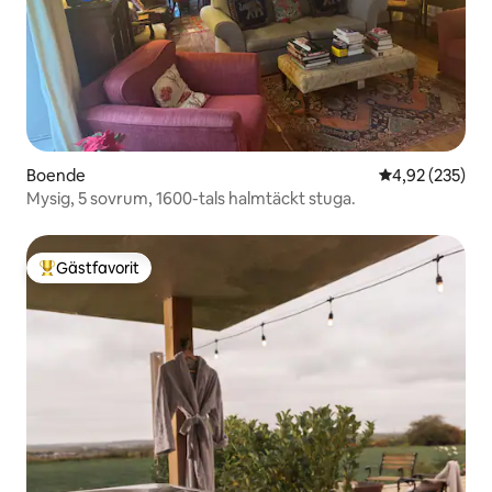
Boende
4,92 av 5 i ge
4,92 (235)
Mysig, 5 sovrum, 1600-tals halmtäckt stuga.
Gästfavorit
Populär gästfavorit