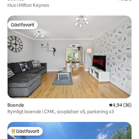
Hus i Milton Keynes
Gästfavorit
Gästfavorit
Boende
4,94 av 5 i g
4,94 (36)
Rymligt boende i CMK, sovplatser x5, parkering x3
Gästfavorit
Populär gästfavorit