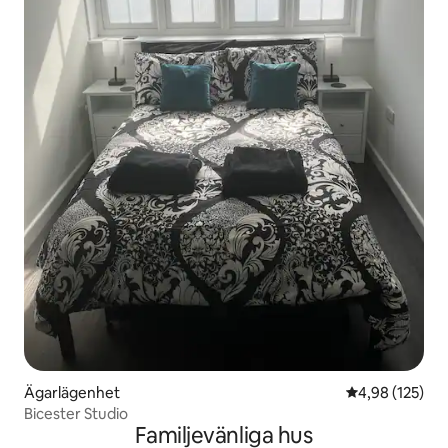
Ägarlägenhet
4,98 av 5 i ge
4,98 (125)
Bicester Studio
Familjevänliga hus