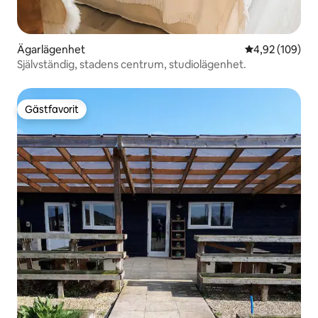
Ägarlägenhet
4,92 av 5 i ge
4,92 (109)
Självständig, stadens centrum, studiolägenhet.
Gästfavorit
Gästfavorit