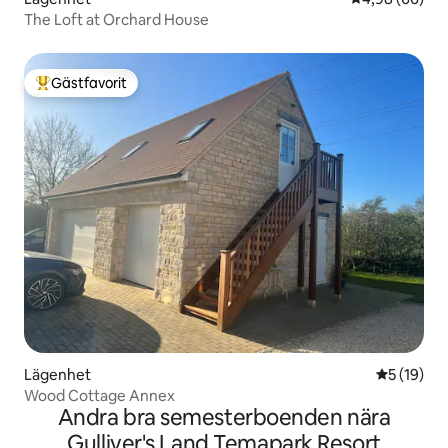
The Loft at Orchard House
Gästfavorit
Populär gästfavorit
Lägenhet
5 av 5 i g
5 (19)
Wood Cottage Annex
Andra bra semesterboenden nära
Gulliver's Land Temapark Resort