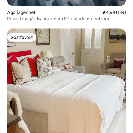
Ägarlägenhet
4,99 av 5 i ge
4,99 (139)
Privat trädgårdsannex nära M1 + stadens centrum
Gästfavorit
Gästfavorit