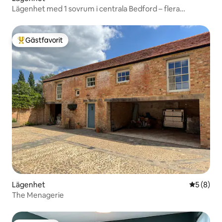
Lägenhet med 1 sovrum i centrala Bedford – flera
tillgängliga
Gästfavorit
Populär gästfavorit
Lägenhet
5 av 5 i 
5 (8)
The Menagerie