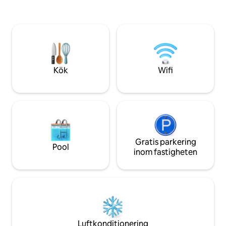
kommer att ha tillgång till en exklusiv
skogen och fälten
registreringslänk för extra rabatter.
närheten för väse
Fråga om grill och cykeluthyrning.
trädgård att koppla
Erbjuder 15 % rabatt på 2 nätter och 20 %
spektakulär rhodo
rabatt på 3+ nätters vistelser.
april-maj. Att njuta
sammankomster elle
Kök
Wifi
Gratis parkering
Pool
inom fastigheten
Luftkonditionering