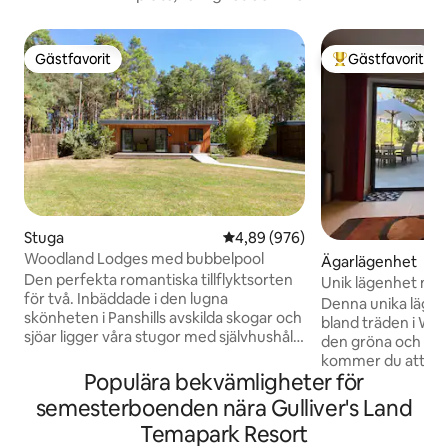
Gästfavorit
Gästfavorit
Gästfavorit
Populär gästfavor
Stuga
4,89 av 5 i genomsnittligt bety
4,89 (976)
Woodland Lodges med bubbelpool
Ägarlägenhet
Den perfekta romantiska tillflyktsorten
Unik lägenhet med 
för två. Inbäddade i den lugna
skogen
Denna unika läge
skönheten i Panshills avskilda skogar och
bland träden i Wob
sjöar ligger våra stugor med självhushåll
den gröna och lu
och egna privata bubbelpooler. Gratis
kommer du att hör
Prosecco och choklad vid ankomsten
Populära bekvämligheter för
landsbygden och ha
(hör av dig om du föredrar alkoholfria)
Detta är ett perfek
semesterboenden nära Gulliver's Land
Den berömda Bicester Village ligger bara
älskar att komma bo
Temapark Resort
15 minuter bort och som våra gäster
livet och de som n