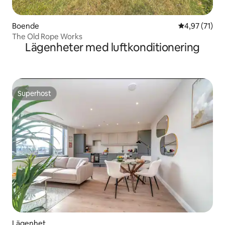
Boende
4,97 av 5 i g
4,97 (71)
The Old Rope Works
Lägenheter med luftkonditionering
Superhost
Superhost
Lägenhet