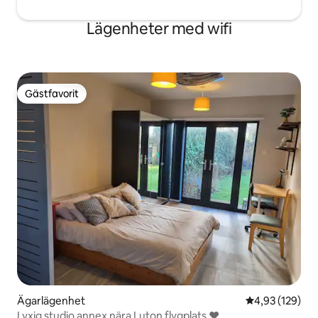
Lägenheter med wifi
Gästfavorit
Gästfavorit
Ägarlägenhet
4,93 av 5 i ge
4,93 (129)
Lyxig studio annex nära Luton flygplats ❤