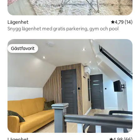
Lägenhet
4,79 av 5 i g
4,79 (14)
Snygg lägenhet med gratis parkering, gym och pool
Gästfavorit
Gästfavorit
Lägenhet
4,98 av 5 i g
4,98 (66)