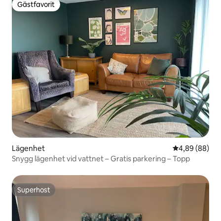
Gästfavorit
Gästfavorit
Lägenhet
4,89 av 5 i g
4,89 (88)
Snygg lägenhet vid vattnet – Gratis parkering – Topp
Superhost
Superhost