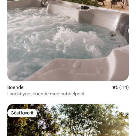
Boende
5 av 5 i ge
5 (114)
Landsbygdsboende med bubbelpool
Gästfavorit
Gästfavorit