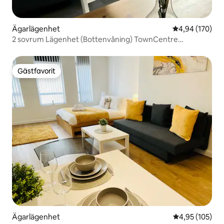
Ägarlägenhet
4,94 av 5 i ge
4,94 (170)
2 sovrum Lägenhet (Bottenvåning) TownCentre
Wellingboro
Gästfavorit
Gästfavorit
Ägarlägenhet
4,95 av 5 i ge
4,95 (105)