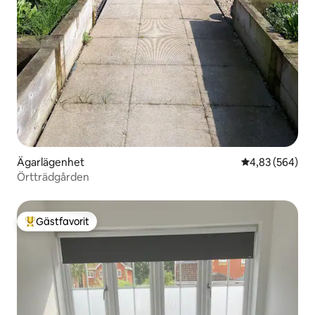
Ägarlägenhet
4,83 av 5 i ge
4,83 (564)
Örtträdgården
Gästfavorit
Populär gästfavorit