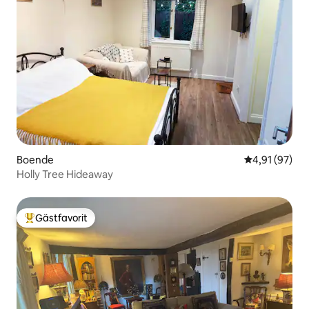
Boende
4,91 av 5 i g
4,91 (97)
Holly Tree Hideaway
Gästfavorit
Populär gästfavorit