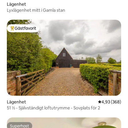
Lägenhet
Lyxlägenhet mitt i Gamla stan
Gästfavorit
Populär gästfavorit
Lägenhet
4,93 av 5 i ge
4,93 (368)
51 ½ - Självständigt loftutrymme - Sovplats för 2
Superhost