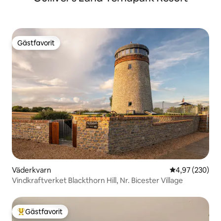
Gästfavorit
Gästfavorit
Väderkvarn
4,97 av 5 i ge
4,97 (230)
Vindkraftverket Blackthorn Hill, Nr. Bicester Village
Gästfavorit
Populär gästfavorit