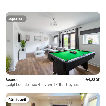
Superhost
Superhost
Boende
4,83 av 5 i 
4,83 (6)
Lyxigt boende med 4 sovrum i Milton Keynes.
Gästfavorit
Gästfavorit