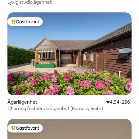
Lyxig studiolägenhet
Gästfavorit
Populär gästfavorit
Ägarlägenhet
4,94 av 5 i ge
4,94 (266)
Charmig fristående lägenhet (Barnaby Suite)
Gästfavorit
Populär gästfavorit