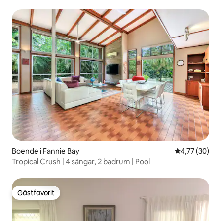
Boende i Fannie Bay
4,77 av 5 i g
4,77 (30)
Tropical Crush | 4 sängar, 2 badrum | Pool
Gästfavorit
Gästfavorit