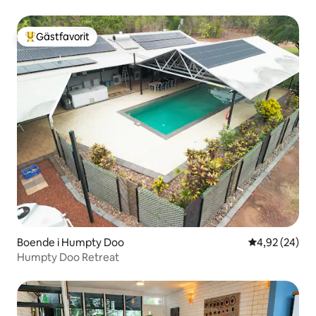
Gästfavorit
Populär gästfavorit
Boende i Humpty Doo
4,92 av 5 i g
4,92 (24)
Humpty Doo Retreat