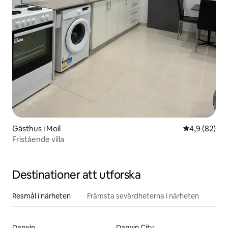
Gästhus i Moil
4,9 av 5 i g
4,9 (82)
Fristående villa
Destinationer att utforska
Resmål i närheten
Främsta sevärdheterna i närheten
Darwin
Darwin City