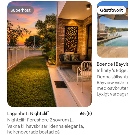
Superhost
Gästfavorit
Superhost
Gästfavorit
Boende i Bayview
Infinity 's Edge: D
Waterfront Oasis
Denna sällsynta fas
Bayview visar upp 
med oavbruten uts
Lyxigt vardagsrum
flyter till en matp
oändlig pool, vilke
denna fascinerande
Lägenhet i Nightcliff
5 av 5 i genomsnittligt b
5 (5)
förvänta dig ett l
Nightcliff Foreshore 2 sovrum |
sovrum, eleganta 
Havsutsikt | Vid stranden
Vakna till havsbrisar i denna eleganta,
tvättstuga. Ta ka
helrenoverade bostad på
eller utforska områ