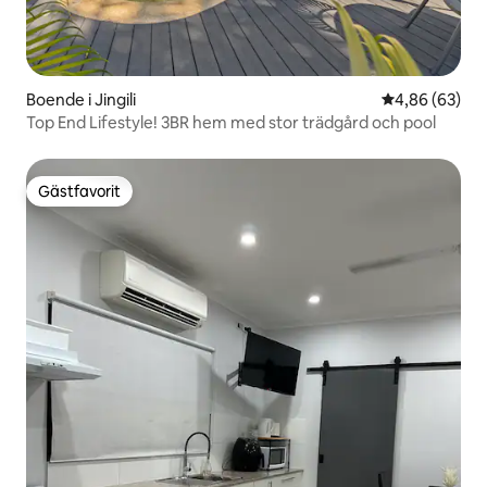
Boende i Jingili
4,86 av 5 i g
4,86 (63)
Top End Lifestyle! 3BR hem med stor trädgård och pool
Gästfavorit
Gästfavorit