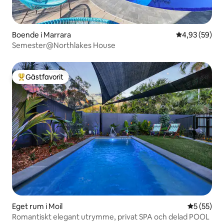
Boende i Marrara
4,93 av 5 i g
4,93 (59)
Semester@Northlakes House
Gästfavorit
Populär gästfavorit
Eget rum i Moil
5 av 5 i g
5 (55)
Romantiskt elegant utrymme, privat SPA och delad POOL