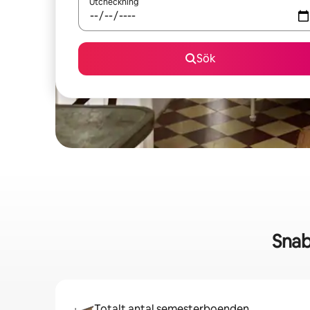
Utcheckning
Sök
Snab
Totalt antal semesterboenden