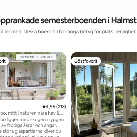
pprankade semesterboenden i Halms
åller med: Dessa boenden har höga betyg för plats, renlighet
rit
Gästfavorit
rit
Gästfavorit
4,96 av 5 i genomsnittligt betyg, 213 omdöm
4,96 (213)
abo, mitt i naturen nära hav &
gabo ligger med skogen i ryggen
av frodiga åkrar och ängar.
stora glaspartierna kliver du
naturen, från så väl sovrum som