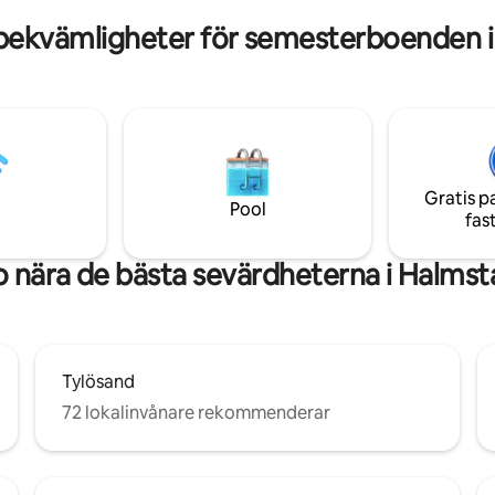
bekvämligheter för semesterboenden 
Gratis p
Pool
fas
o nära de bästa sevärdheterna i Halmst
Tylösand
72 lokalinvånare rekommenderar