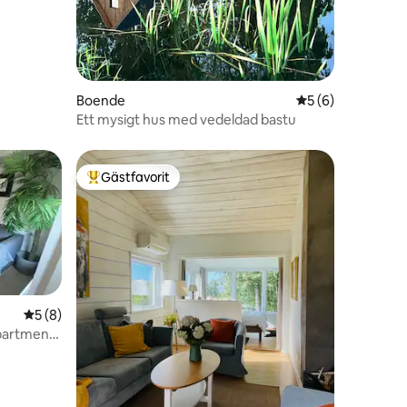
Boende
5 av 5 i genomsni
5 (6)
Ett mysigt hus med vedeldad bastu
Gästfavorit
Populär gästfavorit
5 av 5 i genomsnittligt betyg, 8 omdömen
5 (8)
partments