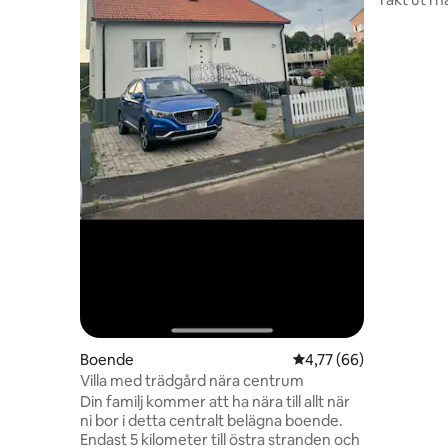
kök. Som 
du ostört
omger Lilla Lyngab
är det end
4 km till 
Halmstad 
Naturres
högsta sa
vandringsl
havet.
Boende
4,77 av 5 i genomsnit
4,77 (66)
Villa med trädgård nära centrum
Din familj kommer att ha nära till allt när
ni bor i detta centralt belägna boende.
Endast 5 kilometer till östra stranden och