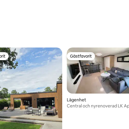
rit
Gästfavorit
rit
Gästfavorit
Lägenhet
Central och nyrenoverad LK A
tligt betyg, 24 omdömen
4