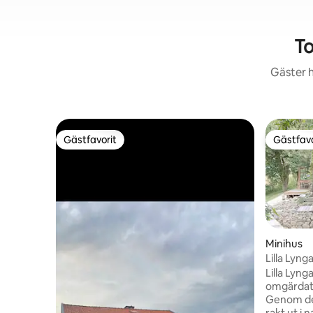
To
Gäster h
Gästfavorit
Gästfavo
Gästfavorit
Gästfavo
Minihus
Lilla Lyng
Halmstad
Lilla Lyn
omgärdat 
Genom de 
rakt ut i 