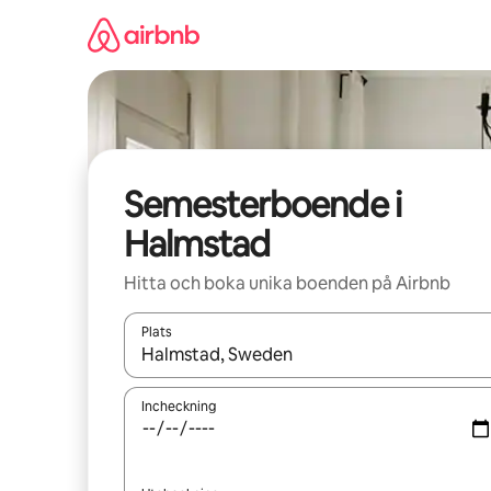
Hoppa
till
innehåll
Semesterboende i
Halmstad
Hitta och boka unika boenden på Airbnb
Plats
När resultaten är tillgängliga kan du navigera me
Incheckning