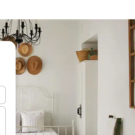
d upp- och nedåtpilarna eller utforska genom att trycka eller svepa.