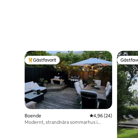
Gästfavorit
Gästfavo
Populär gästfavorit
Gästfavo
Boende
4,96 av 5 i genomsnit
4,96 (24)
Modernt, strandnära sommarhus i
centrala Halmstad