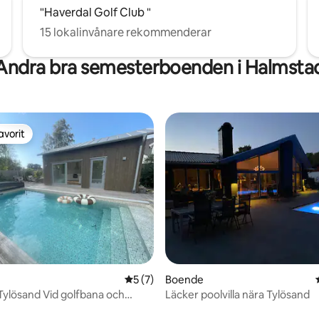
"Haverdal Golf Club "
15 lokalinvånare rekommenderar
Andra bra semesterboenden i Halmsta
avorit
gästfavorit
tligt betyg, 19 omdömen
5 av 5 i genomsnittligt betyg, 7 omdöm
5 (7)
Boende
 Tylösand Vid golfbana och
Läcker poolvilla nära Tylösand