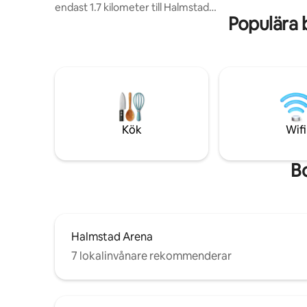
endast 1.7 kilometer till Halmstad
Populära 
centrum. Tillgång till en stor trädgård
med grill och trädgårdsbord.
Nyrenoverat badrum. Saker som ingår:
Stor dubbelsäng i sovrummet Mindre
dubbelsäng i sovrum 2 En extra
ihopfällbar säng Stor soffa som går att
sova i 85” Tv Playstation 5 ink 2 kontroller,
FIFA, NHL, GTA5 Snes Fotmassage
Tvättmaskin Torktumlare Dusch
Kök
Wifi
Komplett kök
B
Halmstad Arena
7 lokalinvånare rekommenderar