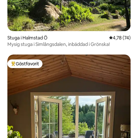
Stuga i Halmstad Ö
4,78 av 5 i g
4,78 (74)
Mysig stuga i Simlångsdalen, inbäddad i Grönska!
Gästfavorit
Populär gästfavorit