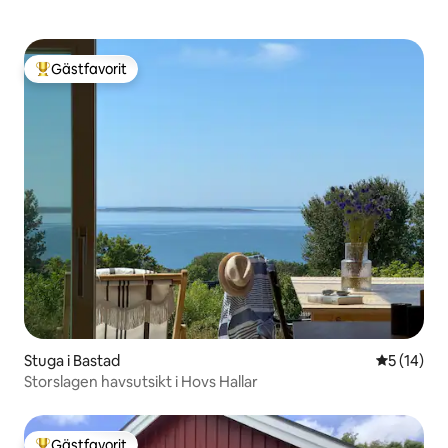
Gästfavorit
Populär gästfavorit
Stuga i Bastad
5 av 5 i g
5 (14)
Storslagen havsutsikt i Hovs Hallar
Gästfavorit