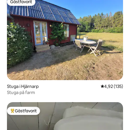
Gästfavorit
Gästfavorit
Stuga i Hjärnarp
4,92 av 5 i ge
4,92 (135)
Stuga på farm
Gästfavorit
Populär gästfavorit