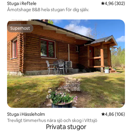
Stuga i Reftele
4,96 av 5 i ge
4,96 (302)
Åmotshage B&B hela stugan för dig själv.
Superhost
Superhost
Stuga i Hässleholm
4,86 av 5 i ge
4,86 (106)
Trevligt timmerhus nära sjö och skog i Vittsjö
Privata stugor