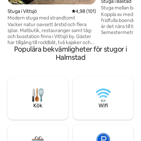
Stuga i Bastad
Stuga mellan bok
Stuga i Vittsjö
4,98 av 5 i genomsnittligt bet
4,98 (101)
Koppla av med hela
Modern stuga med strandtomt
fridfulla boende m
Vacker natur oavsett årstid och flera
är det nära till bå
sjöar. Matbutik, restauranger samt tåg-
Semestermetropol
och busstation finns i Vittsjö by. Gäster
Torekov finns på n
har tillgång till roddbåt, två kajaker och
sticker ut är den 
Populära bekvämligheter för stugor i
fiske från bryggan. Golfbana, älgsafari,
möjlighet att sitta 
våffelstuga och Skåneleden finns i
Halmstad
En stor gräsmatta lo
närområdet. Skånes Djurpark nås med
stugan finns en fr
45 minuters bilresa. Där bor nordiska
laddbox där du kan 
djur som vargar, björnar, lodjur och andra
självkostnadspris)
nordiska djurarter i sin naturliga miljö. Se
sängkläder och st
öppettider på respektive hemsida.
kan ordnas (kontak
Skåne erbjuder många fler utflyktsmål
för såväl stora som små.
Kök
Wifi