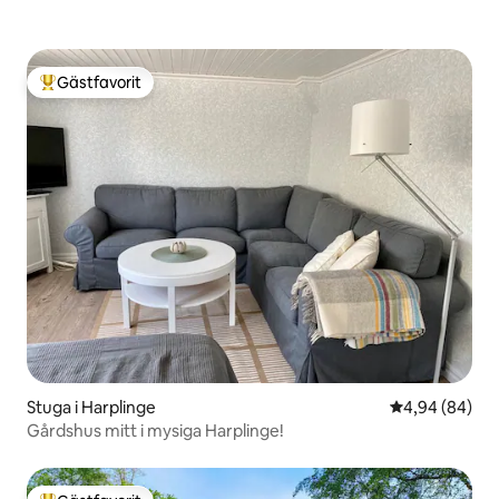
Gästfavorit
Populär gästfavorit
Stuga i Harplinge
4,94 av 5 i g
4,94 (84)
Gårdshus mitt i mysiga Harplinge!