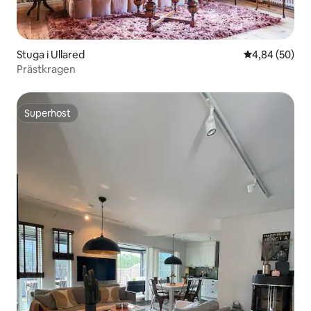
Stuga i Ullared
4,84 av 5 i g
4,84 (50)
Prästkragen
Superhost
Superhost