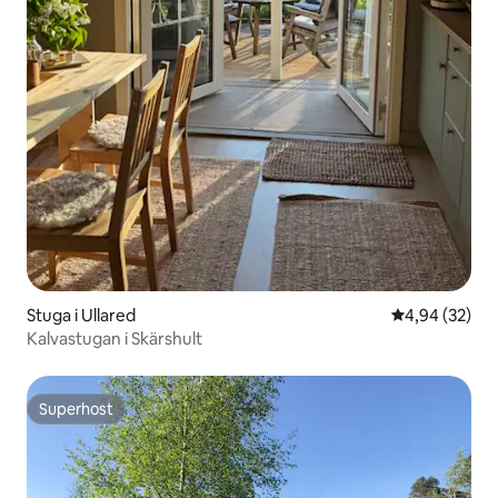
Stuga i Ullared
4,94 av 5 i g
4,94 (32)
Kalvastugan i Skärshult
Superhost
Superhost