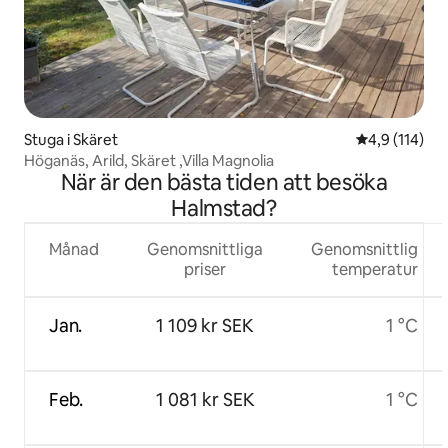
Stuga i Skäret
4,9 av 5 i ge
4,9 (114)
Höganäs, Arild, Skäret ,Villa Magnolia
När är den bästa tiden att besöka
Halmstad?
Månad
Genomsnittliga
Genomsnittlig
priser
temperatur
Jan.
1 109 kr SEK
1 °C
Feb.
1 081 kr SEK
1 °C