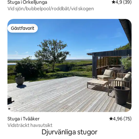
Stuga i Örkelljunga
4,9 av 5 i g
4,9 (39)
Vid sjön/bubbelpool/roddbåt/vid skogen
Gästfavorit
Gästfavorit
Stuga i Tvååker
4,96 av 5 i g
4,96 (75)
Vidsträckt havsutsikt
Djurvänliga stugor