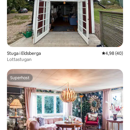
Stuga i Eldsberga
4,98 av 5 i g
4,98 (40)
Lottastugan
Superhost
Superhost