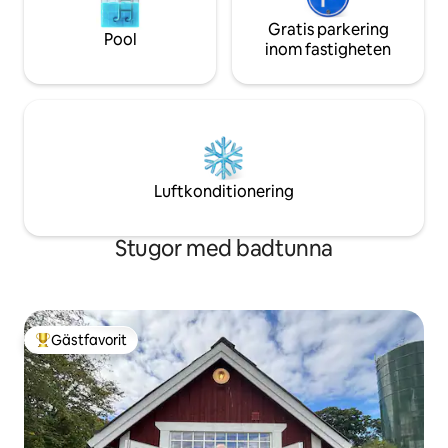
Gratis parkering
Pool
inom fastigheten
Luftkonditionering
Stugor med badtunna
Gästfavorit
Populär gästfavorit