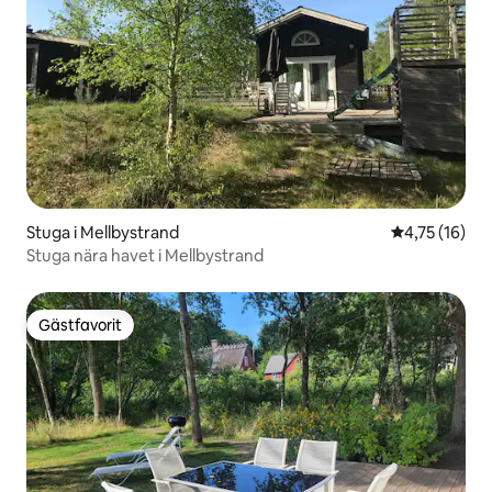
Stuga i Mellbystrand
4,75 av 5 i g
4,75 (16)
Stuga nära havet i Mellbystrand
Gästfavorit
Gästfavorit