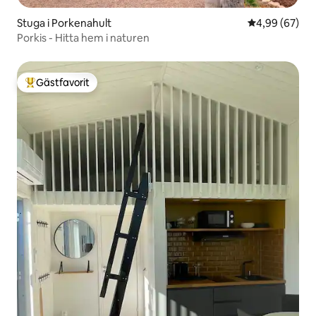
Stuga i Porkenahult
4,99 av 5 i g
4,99 (67)
Porkis - Hitta hem i naturen
Gästfavorit
Populär gästfavorit