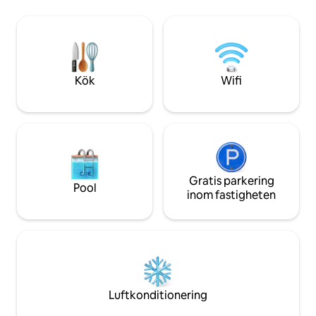
sanden på Barmouth strand. Gå i
skogarna eller hel
bergenom bergen, se vattenfall och det
din stugas veranda
historiska Harlech slottet och koppla
spektakulära utsi
sedan av i värmen från din vedeldade
säkert att hitta någ
bubbelpool! *Läs om bubbelpoolen före
själ.
bokning*
Kök
Wifi
Gratis parkering
Pool
inom fastigheten
Luftkonditionering