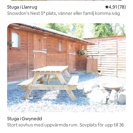
Stuga i Llanrug
4,91 av 5 i g
4,91 (78)
Snowdon's Nest 5* plats, vänner eller familj komma iväg
Stuga i Gwynedd
Stort sovhus med uppvärmda rum. Sovplats för upp till 36