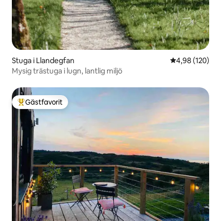
Stuga i Llandegfan
4,98 av 5 i ge
4,98 (120)
Mysig trästuga i lugn, lantlig miljö
Gästfavorit
Populär gästfavorit