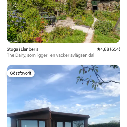
Stuga i Llanberis
4,88 av 5 i ge
4,88 (654)
The Dairy, som ligger i en vacker avlägsen dal
Gästfavorit
Gästfavorit