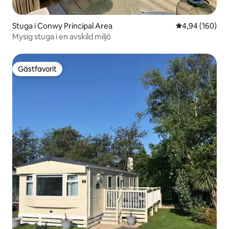
Stuga i Conwy Principal Area
4,94 av 5 i ge
4,94 (160)
Mysig stuga i en avskild miljö
Gästfavorit
Gästfavorit