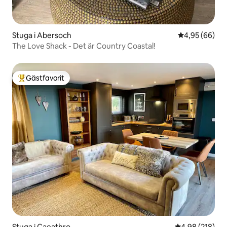
Stuga i Abersoch
4,95 av 5 i g
4,95 (66)
The Love Shack - Det är Country Coastal!
Gästfavorit
Populär gästfavorit
Stuga i Caeathro
4,98 av 5 i ge
4,98 (218)