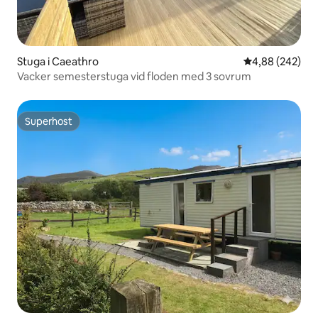
Stuga i Caeathro
4,88 av 5 i ge
4,88 (242)
Vacker semesterstuga vid floden med 3 sovrum
Superhost
Superhost