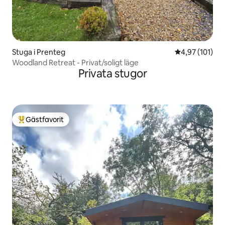
Stuga i Prenteg
4,97 av 5 i ge
4,97 (101)
Woodland Retreat - Privat/soligt läge
Privata stugor
Gästfavorit
Populär gästfavorit