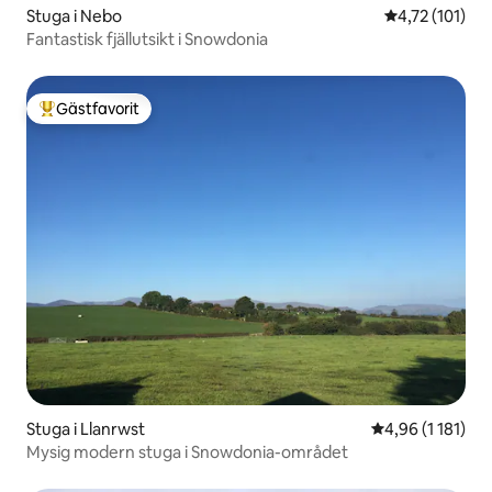
Stuga i Nebo
4,72 av 5 i g
4,72 (101)
Fantastisk fjällutsikt i Snowdonia
Gästfavorit
Populär gästfavorit
Stuga i Llanrwst
4,96 av 5 i gen
4,96 (1 181)
Mysig modern stuga i Snowdonia-området