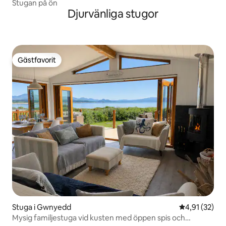
Stugan på ön
Djurvänliga stugor
Gästfavorit
Gästfavorit
Stuga i Gwnyedd
4,91 av 5 i g
4,91 (32)
Mysig familjestuga vid kusten med öppen spis och