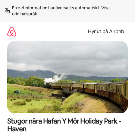
Hoppa
En del information har översatts automatiskt. 
Visa 
till
originalspråk
innehåll
Hyr ut på Airbnb
Stugor nära Hafan Y Môr Holiday Park -
Haven