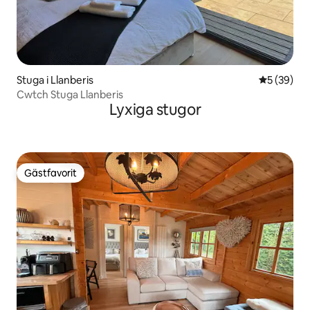
Stuga i Llanberis
5 av 5 i g
5 (39)
Cwtch Stuga Llanberis
Lyxiga stugor
Gästfavorit
Gästfavorit