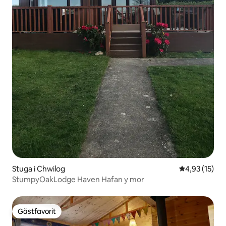
Stuga i Chwilog
4,93 av 5 i g
4,93 (15)
StumpyOakLodge Haven Hafan y mor
Gästfavorit
Gästfavorit