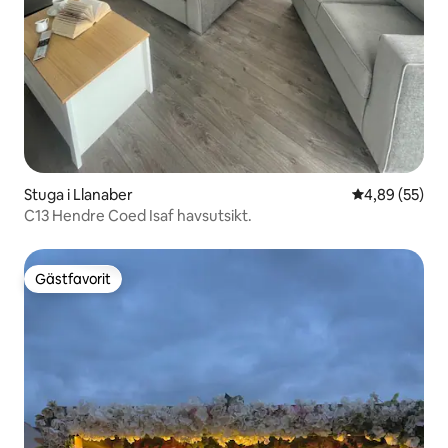
Stuga i Llanaber
4,89 av 5 i g
4,89 (55)
C13 Hendre Coed Isaf havsutsikt.
Gästfavorit
Gästfavorit