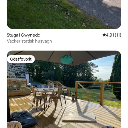
Stuga i Gwynedd
4,91 av 5 i 
4,91 (11)
Vacker statisk husvagn
Gästfavorit
Gästfavorit