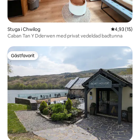
Stuga i Chwilog
4,93 av 5 i g
4,93 (15)
Caban Tan Y Dderwen med privat vedeldad badtunna
Gästfavorit
Gästfavorit