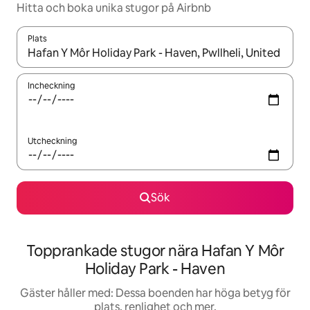
Hitta och boka unika stugor på Airbnb
Plats
När resultaten är tillgängliga kan du navigera med upp- och ned
Incheckning
Utcheckning
Sök
Topprankade stugor nära Hafan Y Môr
Holiday Park - Haven
Gäster håller med: Dessa boenden har höga betyg för
plats, renlighet och mer.