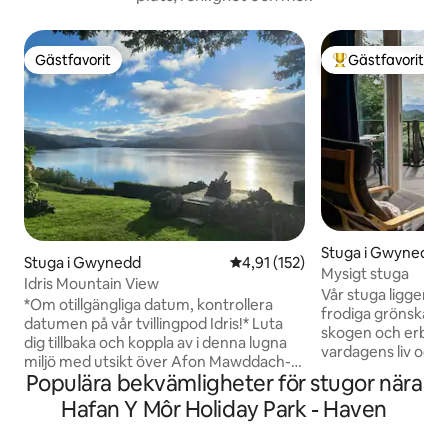
Gästfavorit
Gästfavorit
Gästfavorit
Populär gästfavor
Stuga i Gwynedd
Stuga i Gwynedd
4,91 av 5 i genomsnittligt bet
4,91 (152)
Mysigt stuga
Idris Mountain View
Vår stuga ligger i
*Om otillgängliga datum, kontrollera
frodiga grönskan i
datumen på vår tvillingpod Idris!* Luta
skogen och erbjuder
dig tillbaka och koppla av i denna lugna
vardagens liv och 
miljö med utsikt över Afon Mawddach-
till de lugnande l
Populära bekvämligheter för stugor nära
mynningen och Cader Idris. 1 mile från
har chansen att u
kuststaden Barmouth, där du kan
Hafan Y Môr Holiday Park - Haven
skönheten som omger dig
besöka lokala butiker, caféer, barer,
det handlar om att
restauranger, eller tillbringa dagen på
pittoreska stigar,