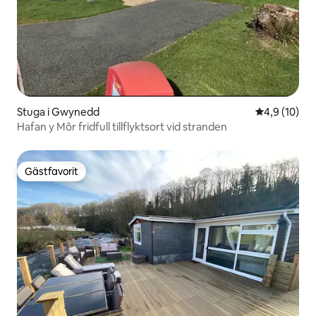
Stuga i Gwynedd
4,9 av 5 i g
4,9 (10)
Hafan y Môr fridfull tillflyktsort vid stranden
Gästfavorit
Gästfavorit