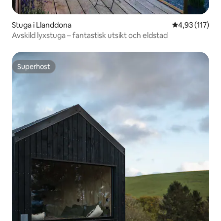
Stuga i Llanddona
4,93 av 5 i ge
4,93 (117)
Avskild lyxstuga – fantastisk utsikt och eldstad
Superhost
Superhost