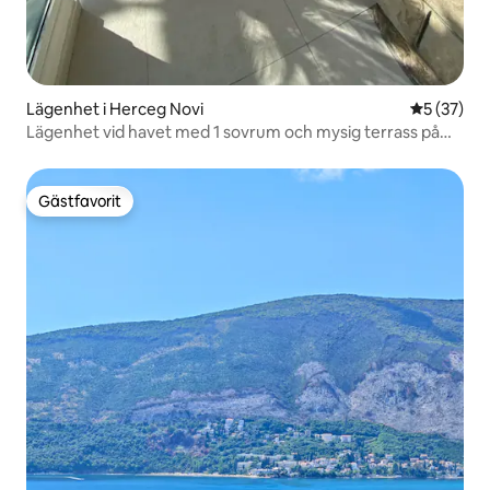
Lägenhet i Herceg Novi
5 av 5 i g
5 (37)
Lägenhet vid havet med 1 sovrum och mysig terrass på
framsidan (nr 7)
Gästfavorit
Gästfavorit