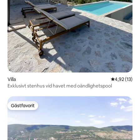
Villa
4,92 av 5 i g
4,92 (13)
Exklusivt stenhus vid havet med oändlighetspool
Gästfavorit
Gästfavorit