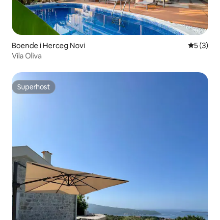
Boende i Herceg Novi
5 av 5 i 
5 (3)
Vila Oliva
Superhost
Superhost