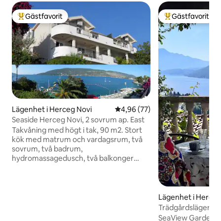
Gästfavorit
Gästfavorit
Populär gästfavorit
Populär gästfavor
Lägenhet i Herceg Novi
4,96 av 5 i genomsnittligt bet
4,96 (77)
Seaside Herceg Novi, 2 sovrum ap. East
Takvåning med högt i tak, 90 m2. Stort
kök med matrum och vardagsrum, två
sovrum, två badrum,
hydromassagedusch, två balkonger
med havsutsikt. En dubbelsäng i det
stora sovrummet, två enkelsängar i
sovrummet och en utdragbar bäddsoffa
i vardagsrummet. Trägolv i sovrum och
Lägenhet i Herceg
vardagsrum. Fullt utrustad och ny
Trädgårdslägenhe
(byggd i juni 2013). Hög akustisk och
SeaView Garden A