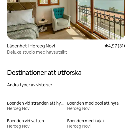
Lägenhet i Herceg Novi
4,97 av 5 i g
4,97 (31)
Deluxe studio med havsutsikt
Destinationer att utforska
Andra typer av vistelser
Boenden vid stranden att hyra
Boenden med pool att hyra
Herceg Novi
Herceg Novi
Boenden vid vatten
Boenden med kajak
Herceg Novi
Herceg Novi