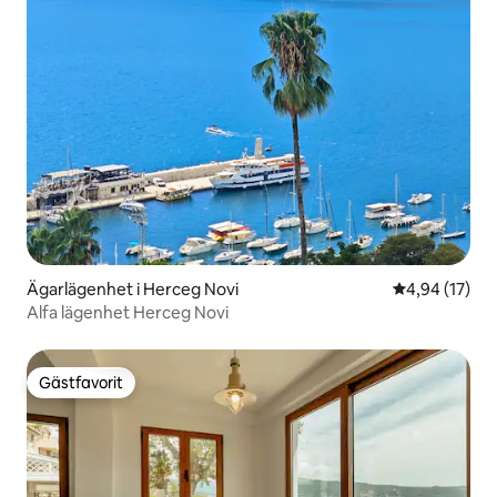
Ägarlägenhet i Herceg Novi
4,94 av 5 i g
4,94 (17)
Alfa lägenhet Herceg Novi
Gästfavorit
Gästfavorit