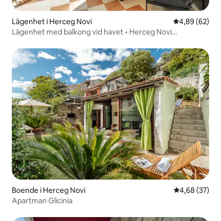
Lägenhet i Herceg Novi
4,89 av 5 i g
4,89 (62)
Lägenhet med balkong vid havet • Herceg Novi
Promenade
Boende i Herceg Novi
4,68 av 5 i g
4,68 (37)
Apartman Glicinia