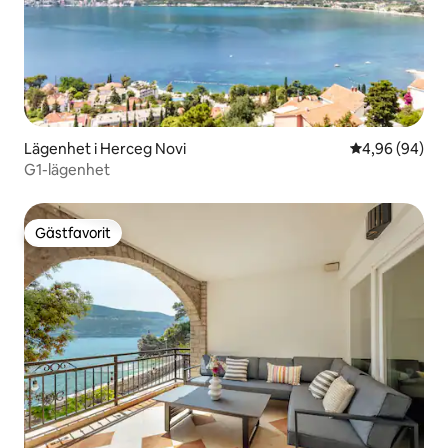
Lägenhet i Herceg Novi
4,96 av 5 i g
4,96 (94)
G1-lägenhet
Gästfavorit
Gästfavorit