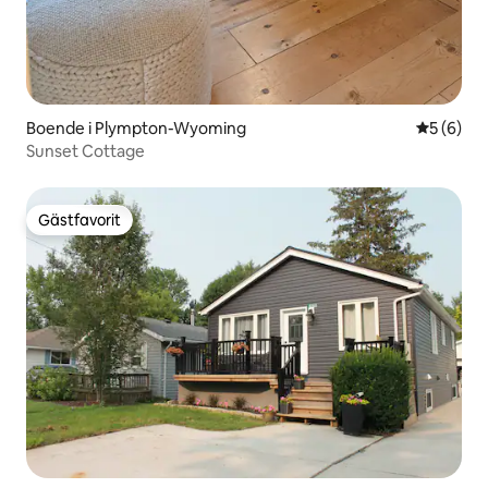
Boende i Plympton-Wyoming
5 av 5 i 
5 (6)
Sunset Cottage
Gästfavorit
Gästfavorit