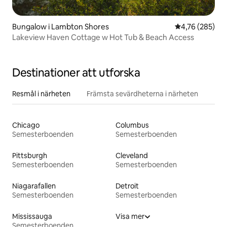
Bungalow i Lambton Shores
4,76 av 5 i ge
4,76 (285)
Lakeview Haven Cottage w Hot Tub & Beach Access
Destinationer att utforska
Resmål i närheten
Främsta sevärdheterna i närheten
Chicago
Columbus
Semesterboenden
Semesterboenden
Pittsburgh
Cleveland
Semesterboenden
Semesterboenden
Niagarafallen
Detroit
Semesterboenden
Semesterboenden
Mississauga
Visa mer
Semesterboenden