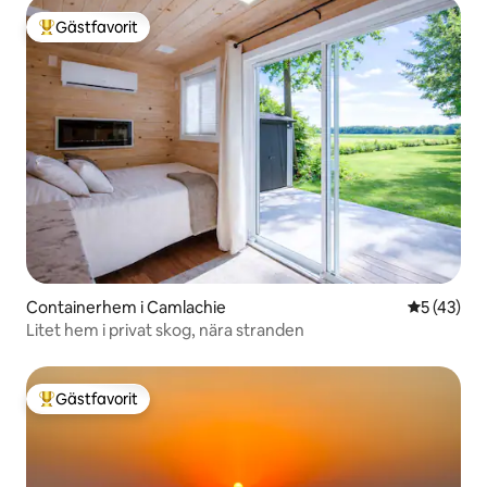
Gästfavorit
Populär gästfavorit
Containerhem i Camlachie
5 av 5 i g
5 (43)
Litet hem i privat skog, nära stranden
Gästfavorit
Populär gästfavorit