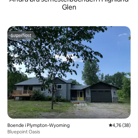
Glen
Superhost
Superhost
Boende i Plympton-Wyoming
4,76 av 5 i g
4,76 (38)
Bluepoint Oasis