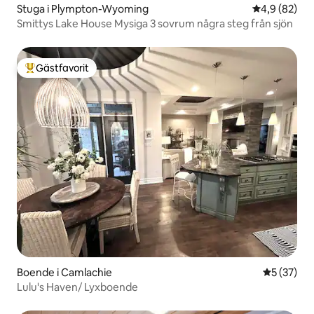
Stuga i Plympton-Wyoming
4,9 av 5 i g
4,9 (82)
Smittys Lake House Mysiga 3 sovrum några steg från sjön
Gästfavorit
Populär gästfavorit
Boende i Camlachie
5 av 5 i g
5 (37)
Lulu's Haven/ Lyxboende