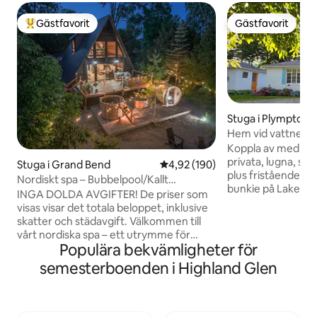
Gästfavorit
Gästfavorit
Populär gästfavorit
Gästfavorit
Stuga i Plympton
Hem vid vattnet/p
+ 1 sovrum Bunkie
Koppla av med hela
privata, lugna, sol
Stuga i Grand Bend
4,92 av 5 i genomsnittligt bety
4,92 (190)
plus fristående fu
Nordiskt spa – Bubbelpool/Kallt
bunkie på Lake Hur
dopp/Bastu
INGA DOLDA AVGIFTER! De priser som
över vattnet och en
visas visar det totala beloppet, inklusive
sandstrand. Ät mi
skatter och städavgift. Välkommen till
ute på det stora 
vårt nordiska spa – ett utrymme för
av de bästa solned
Populära bekvämligheter för
avkoppling året runt, långt bort från liv
Stek marshmallow
och rörelse, och komplett med privat
semesterboenden i Highland Glen
Precis vid Hwy 40
bastu, bubbelpool och kallt badkar. Njut
Conservation Area
av en fridfull vistelse i vår stuga, belägen
Parkering för 4 bil
i vackra Grand Bend. Boendet är
värme och tvätt in
utrustat med luftkonditionering,