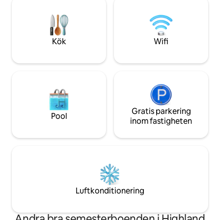
fester eller tillstäl
gaskamin, Wi-Fi, fullt utrustat kök,
arbetsyta och två rymliga uteplatser.
Utforska närliggande Pinery Park, Grand
Bend Beach, Ipperwash Beach och
Kök
Wifi
mycket mer!
Gratis parkering
Pool
inom fastigheten
Luftkonditionering
Andra bra semesterboenden i Highland