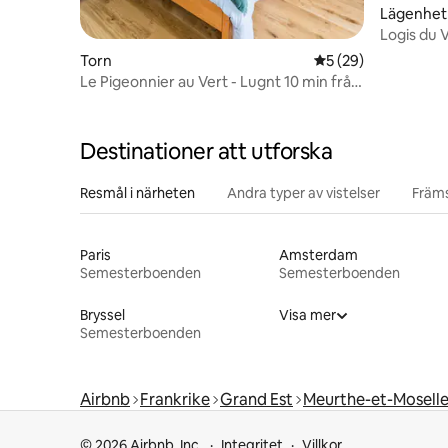
Lägenhet
Logis du V
Briey
Torn
5 av 5 i genomsnit
5 (29)
Le Pigeonnier au Vert - Lugnt 10 min från
Metz
Destinationer att utforska
Resmål i närheten
Andra typer av vistelser
Främs
Paris
Amsterdam
Semesterboenden
Semesterboenden
Bryssel
Visa mer
Semesterboenden
Airbnb
Frankrike
Grand Est
Meurthe-et-Mosell
© 2026 Airbnb, Inc.
Integritet
Villkor