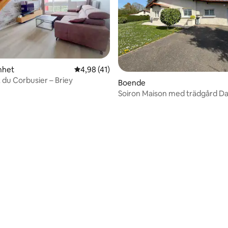
nhet
4,98 av 5 i genomsnittligt betyg, 41 omdöm
4,98 (41)
 du Corbusier – Briey
Boende
Soiron Maison med trädgård 
100 m bort
tligt betyg, 11 omdömen