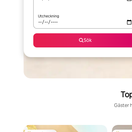
Utcheckning
Sök
To
Gäster h