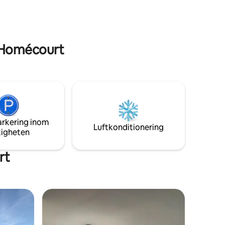
 Homécourt
arkering inom
Luftkonditionering
tigheten
rt