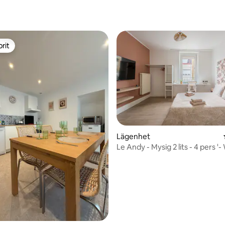
rit
rit
Lägenhet
Le Andy - Mysig 2 lits - 4 pers '- 
Gare