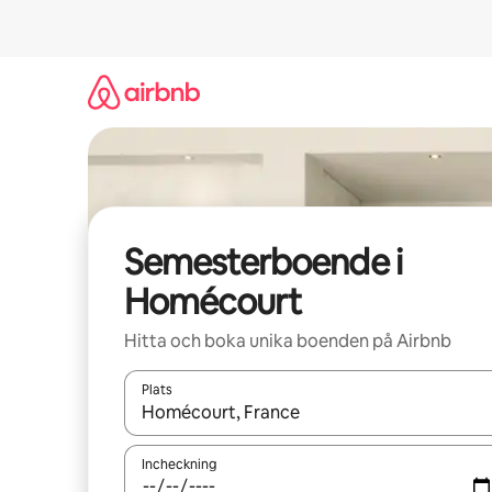
Hoppa
till
innehåll
Semesterboende i
Homécourt
Hitta och boka unika boenden på Airbnb
Plats
När resultaten är tillgängliga kan du navigera me
Incheckning