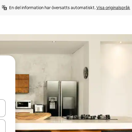
En del information har översatts automatiskt. 
Visa originalspråk
d upp- och nedåtpilarna eller utforska genom att trycka eller svepa.