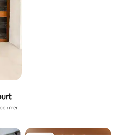
urt
 och mer.
Boende