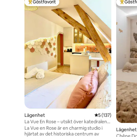
Gästfavorit
Gästf
Populär gästfavorit
Populär 
Lägenhet
5 av 5 i genomsnitt
5 (137)
La Vue En Rose – utsikt över katedralen
och lugn
La Vue en Rose är en charmig studio i
Lägenhet
hjärtat av det historiska centrum av
Chêne Dor