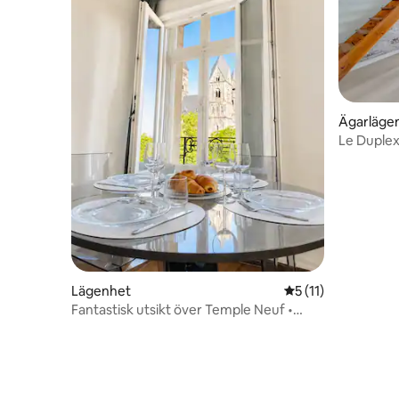
Ägarläge
Le Duplex
Lägenhet
5 av 5 i genomsnit
5 (11)
Fantastisk utsikt över Temple Neuf •
Hjärtat av Metz