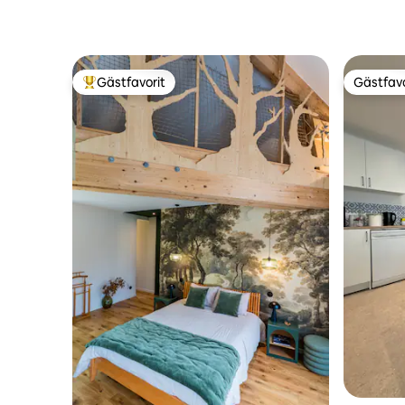
Gästfavorit
Gästfavo
Populär gästfavorit
Gästfavo