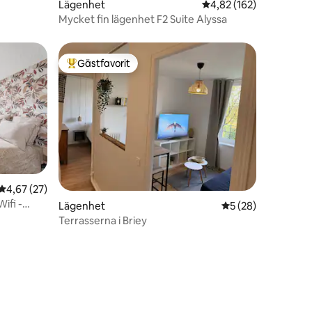
Lägenhet
4,82 av 5 i genomsnitt
4,82 (162)
Mycket fin lägenhet F2 Suite Alyssa
Gästfavorit
Populär gästfavorit
4,67 av 5 i genomsnittligt betyg, 27 omdömen
4,67 (27)
Wifi -
Lägenhet
5 av 5 i genomsnit
5 (28)
Terrasserna i Briey