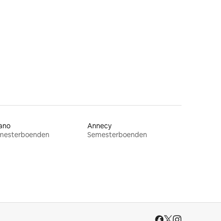
en
ano
Annecy
mesterboenden
Semesterboenden