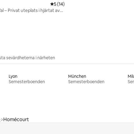
5 av 5 i genomsnittligt betyg, 14 omdöm
5 (14)
al – Privat uteplats i hjärtat av
tligt betyg, 29 omdömen
ta sevärdheterna i närheten
Lyon
München
Mil
Semesterboenden
Semesterboenden
Se
e
Homécourt