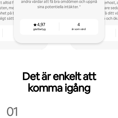
andra värdar att få bra omdömen och uppnå
t alltid försöka erbjuda
Jag är Superhost,
sina potentiella intäkter. "
sten, med snabba svar
community-ledare seda
et på behov på ett
kommer vi att få ditt v
igt sätt."
på Airbnb och öka
4,97
4
gästbetyg
år som värd
3
4,94
år som värd
gästbetyg
Det är enkelt att
komma igång
01