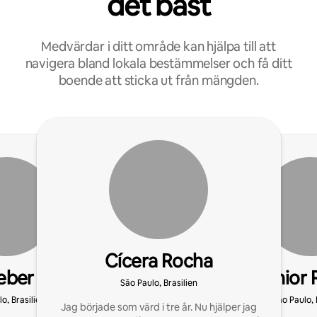
det bäst
Medvärdar i ditt område kan hjälpa till att
navigera bland lokala bestämmelser och få ditt
boende att sticka ut från mängden.
Cícera Rocha
eber
Junior 
São Paulo, Brasilien
o, Brasilien
São Paulo, 
Jag började som värd i tre år. Nu hjälper jag