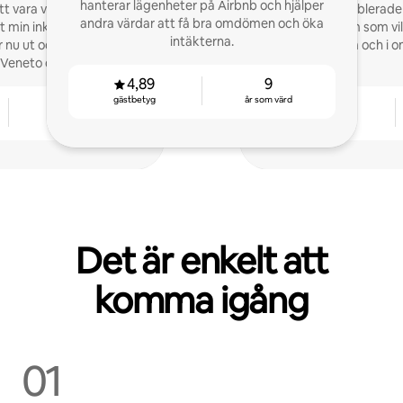
hanterar lägenheter på Airbnb och hjälper
t vara värd av en slump,
På kort tid etablerad
andra värdar att få bra omdömen och öka
min inkörsport till nya
partner för dem som vi
intäkterna.
er nu ut och designar
ska vara lönsam och i
 Veneto och bortom
4,89
9
gästbetyg
år som värd
7
4,85
år som värd
gästbetyg
Det är enkelt att
komma igång
01