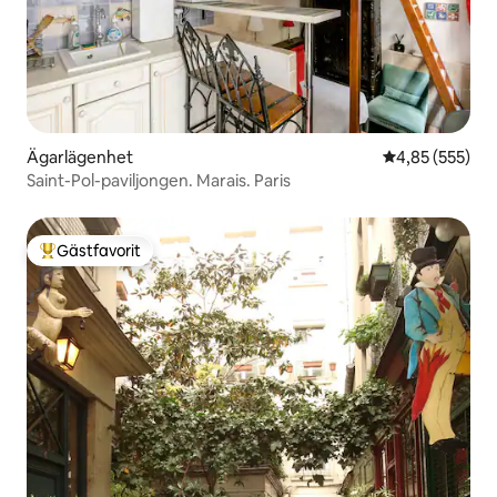
Ägarlägenhet
4,85 av 5 i ge
4,85 (555)
Saint-Pol-paviljongen. Marais. Paris
Gästfavorit
Populär gästfavorit