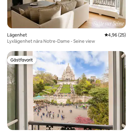
Lägenhet
4,96 av 5 i g
4,96 (25)
Lyxlägenhet nära Notre-Dame - Seine view
Gästfavorit
Gästfavorit