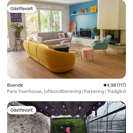
Gästfavorit
Gästfavorit
Boende
4,98 av 5 i ge
4,98 (117)
Paris Townhouse, luftkonditionering | Parkering | Trädgård
Gästfavorit
Gästfavorit