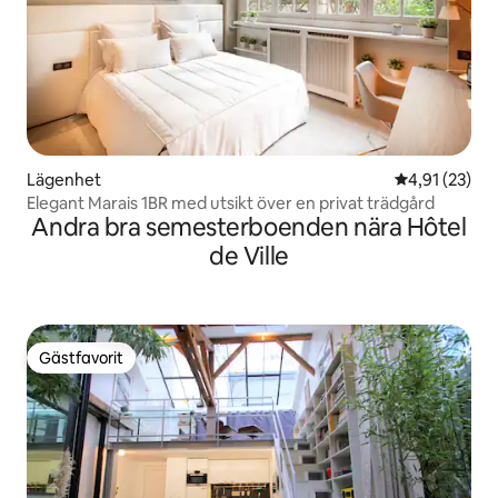
Lägenhet
4,91 av 5 i g
4,91 (23)
Elegant Marais 1BR med utsikt över en privat trädgård
Andra bra semesterboenden nära Hôtel
de Ville
Gästfavorit
Gästfavorit