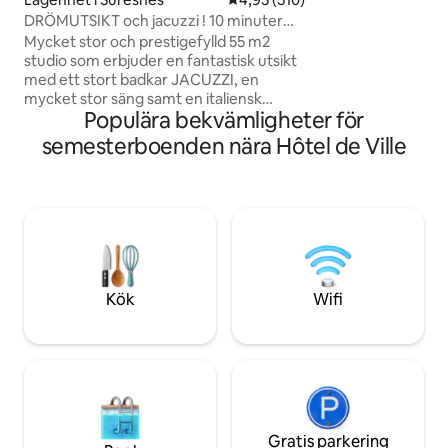
värdar och städers
DRÖMUTSIKT och jacuzzi ! 10 minuter
vaccinerade.
från centrala PARIS!
Mycket stor och prestigefylld 55 m2
studio som erbjuder en fantastisk utsikt
med ett stort badkar JACUZZI, en
mycket stor säng samt en italiensk
Populära bekvämligheter för
dusch. Beläget i ett lugnt och säkert
område 10 minuter från den berömda
semesterboenden nära Hôtel de Ville
Avenue des Champs Elysées (centrum
av Paris). Jag erbjuder för 95 euro ett
valfritt "ROMANTIKPAKET" för att
ÖVERRASKA din älskade. Det levereras
med rosenblad, ljus placerade på en
hjärtform på sängen (en Happy
Birthday-skylt kan läggas till) och för 175
€ levereras det med en bra flaska
Kök
Wifi
champagne och jordgubbar! 🌹🥂🍓
Gratis parkering