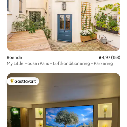
Boende
4,97 av 5 i ge
4,97 (153)
My Little House i Paris – Luftkonditionering – Parkering
Gästfavorit
Populär gästfavorit