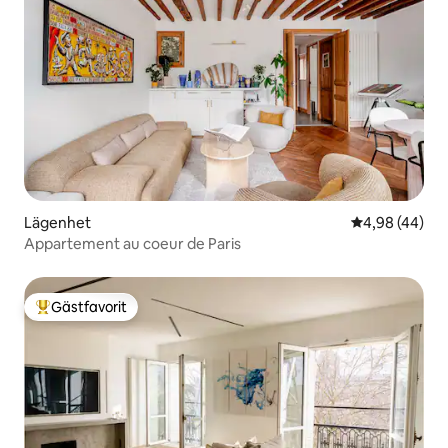
Lägenhet
4,98 av 5 i g
4,98 (44)
Appartement au coeur de Paris
Gästfavorit
Populär gästfavorit