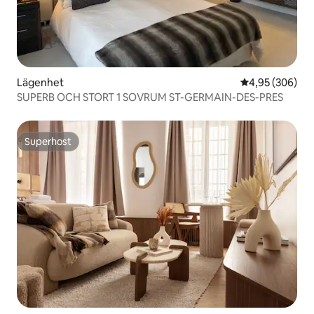
Lägenhet
4,95 av 5 i ge
4,95 (306)
SUPERB OCH STORT 1 SOVRUM ST-GERMAIN-DES-PRES
Superhost
Superhost