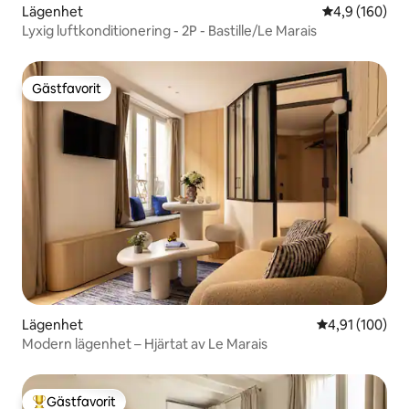
Lägenhet
4,9 av 5 i ge
4,9 (160)
Lyxig luftkonditionering - 2P - Bastille/Le Marais
Gästfavorit
Gästfavorit
Lägenhet
4,91 av 5 i ge
4,91 (100)
Modern lägenhet – Hjärtat av Le Marais
Gästfavorit