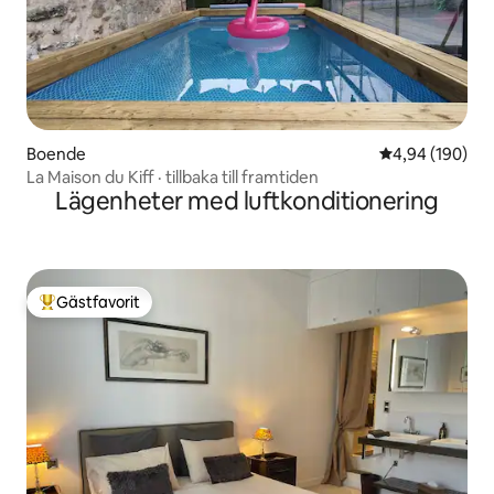
Boende
4,94 av 5 i ge
4,94 (190)
La Maison du Kiff · tillbaka till framtiden
Lägenheter med luftkonditionering
Gästfavorit
Populär gästfavorit