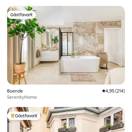
Gästfavorit
Gästfavorit
Boende
4,95 av 5 i ge
4,95 (214)
SerenityHome
Gästfavorit
Populär gästfavorit