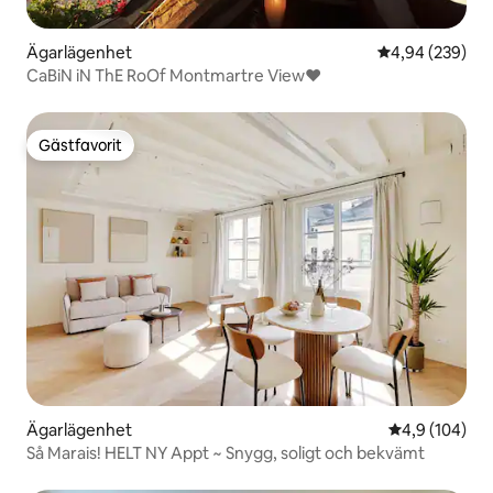
Ägarlägenhet
4,94 av 5 i ge
4,94 (239)
CaBiN iN ThE RoOf Montmartre View♥
Gästfavorit
Gästfavorit
Ägarlägenhet
4,9 av 5 i ge
4,9 (104)
Så Marais! HELT NY Appt ~ Snygg, soligt och bekvämt