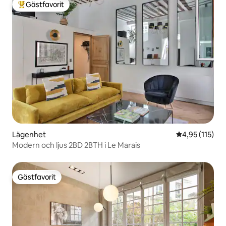
Gästfavorit
Populär gästfavorit
Lägenhet
4,95 av 5 i ge
4,95 (115)
Modern och ljus 2BD 2BTH i Le Marais
Gästfavorit
Gästfavorit