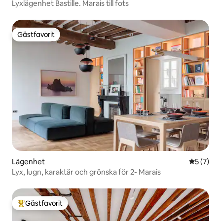
Lyxlägenhet Bastille. Marais till fots
Gästfavorit
Gästfavorit
Lägenhet
5 av 5 i 
5 (7)
Lyx, lugn, karaktär och grönska för 2- Marais
Gästfavorit
Populär gästfavorit