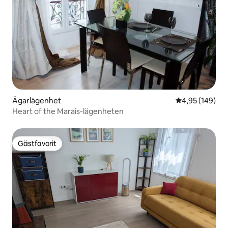
Ägarlägenhet
4,95 av 5 i ge
4,95 (149)
Heart of the Marais-lägenheten
Gästfavorit
Gästfavorit