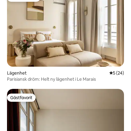
Populär gästfavorit
Lägenhet
5 av 5 i g
5 (24)
Parisiansk dröm: Helt ny lägenhet i Le Marais
Gästfavorit
Gästfavorit