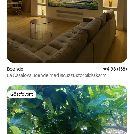
Boende
4,98 av 5 i ge
4,98 (158)
La Casalova Boende med jacuzzi, storbildsskärm
Gästfavorit
Gästfavorit