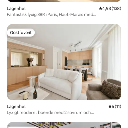
Lägenhet
4,93 av 5 i ge
4,93 (138)
Fantastisk lyxig 3BR i Paris, Haut-Marais med
luftkonditionering
Gästfavorit
Gästfavorit
Lägenhet
5 av 5 i 
5 (11)
Lyxigt modernt boende med 2 sovrum och
luftkonditionering i Marais – några steg från tunnelbanan