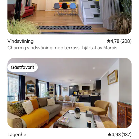
Vindsvåning
4,78 av 5 i ge
4,78 (208)
Charmig vindsvåning med terrass i hjärtat av Marais
Gästfavorit
Gästfavorit
Lägenhet
4,93 av 5 i ge
4,93 (137)