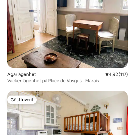
Ägarlägenhet
4,92 av 5 i ge
4,92 (117)
Vacker lägenhet på Place de Vosges - Marais
Gästfavorit
Gästfavorit