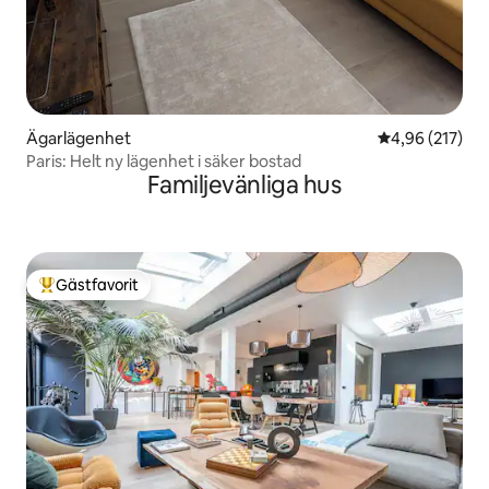
Ägarlägenhet
4,96 av 5 i ge
4,96 (217)
Paris: Helt ny lägenhet i säker bostad
Familjevänliga hus
Gästfavorit
Populär gästfavorit