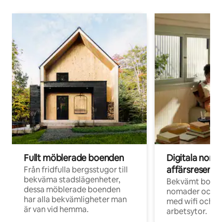
Fullt möblerade boenden
Digitala nom
affärsresenär
Från fridfulla bergsstugor till
bekväma stadslägenheter,
Bekvämt boend
dessa möblerade boenden
nomader och d
har alla bekvämligheter man
med wifi och d
är van vid hemma.
arbetsytor.