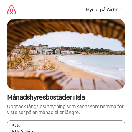
Hoppa
till
Hyr ut på Airbnb
innehåll
Månadshyresbostäder i Isla
Upptäck långtidsuthyrning som känns som hemma för
vistelser på en månad eller längre.
Plats
När resultaten är tillgängliga kan du navigera med upp- och ned