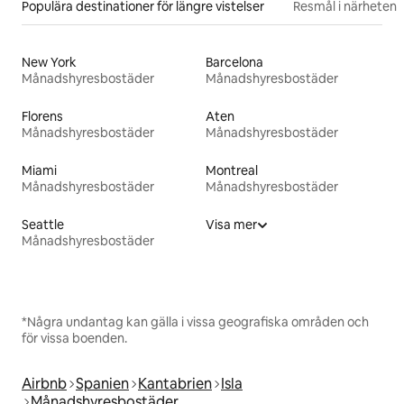
Populära destinationer för längre vistelser
Resmål i närheten
New York
Barcelona
Månadshyresbostäder
Månadshyresbostäder
Florens
Aten
Månadshyresbostäder
Månadshyresbostäder
Miami
Montreal
Månadshyresbostäder
Månadshyresbostäder
Seattle
Visa mer
Månadshyresbostäder
*Några undantag kan gälla i vissa geografiska områden och
för vissa boenden.
Airbnb
Spanien
Kantabrien
Isla
Månadshyresbostäder