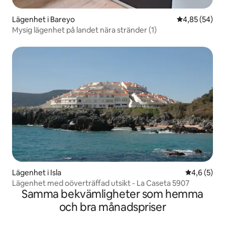
Lägenhet i Bareyo
4,85 av 5 i g
4,85 (54)
Mysig lägenhet på landet nära stränder (1)
Lägenhet i Isla
4,6 av 5 i 
4,6 (5)
Lägenhet med oöverträffad utsikt - La Caseta 5907
Samma bekvämligheter som hemma
och bra månadspriser