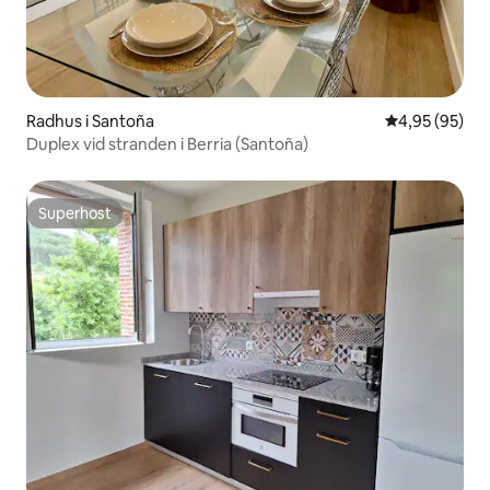
Radhus i Santoña
4,95 av 5 i g
4,95 (95)
Duplex vid stranden i Berria (Santoña)
Superhost
Superhost