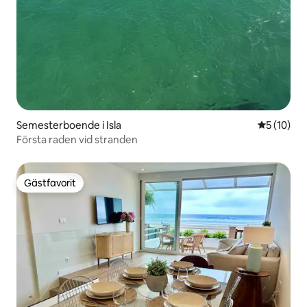
Semesterboende i Isla
5 av 5 i g
5 (10)
Första raden vid stranden
Gästfavorit
Gästfavorit