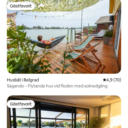
Gästfavorit
Gästfavorit
Husbåt i Belgrad
4,9 av 5 i g
4,9 (70)
Sagando – Flytande hus vid floden med solnedgång
Gästfavorit
Gästfavorit