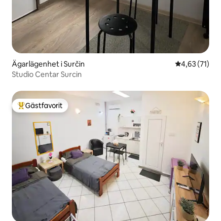
Ägarlägenhet i Surčin
4,63 av 5 i g
4,63 (71)
Studio Centar Surcin
Gästfavorit
Populär gästfavorit