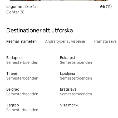
Lägenhet i Surčin
5 av 5 i 
5 (11)
Centar 38
Destinationer att utforska
Resmål i närheten
Andra typer av vistelser
Främsta sevär
Budapest
Bukarest
Semesterboenden
Semesterboenden
Tiranë
Ljubljana
Semesterboenden
Semesterboenden
Belgrad
Bratislava
Semesterboenden
Semesterboenden
Zagreb
Visa mer
Semesterboenden