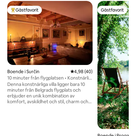
Gästfavorit
Gästfavorit
Populär gästfavorit
Gästfavorit
Boende i Surčin
4,98 av 5 i genomsnittligt be
4,98 (40)
10 minuter från flygplatsen • Konstnärlig
villa • Öppen spis
Denna konstnärliga villa ligger bara 10
minuter från Belgrads flygplats och
erbjuder en unik kombination av
komfort, avskildhet och stil, charm och
själ. Noggrant utvalda inredningsdetaljer,
mjuk belysning, konst och ett piano
skapar en elegant men ändå mycket
mysig atmosfär. Koppla av vid den öppna
spisen, laga mat i det inbjudande köket
Boende i Progar