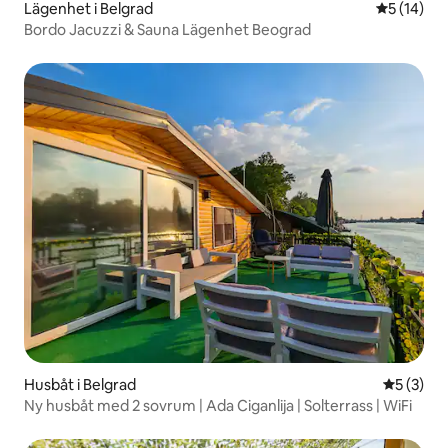
Lägenhet i Belgrad
5 av 5 i g
5 (14)
Bordo Jacuzzi & Sauna Lägenhet Beograd
Husbåt i Belgrad
5 av 5 i 
5 (3)
Ny husbåt med 2 sovrum | Ada Ciganlija | Solterrass | WiFi