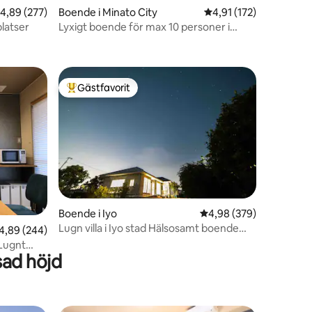
,89 av 5 i genomsnittligt betyg, 277 omdömen
4,89 (277)
Boende i Minato City
4,91 av 5 i genomsnit
4,91 (172)
platser
Lyxigt boende för max 10 personer i
en
Roppongi
Gästfavorit
Populär gästfavorit
en
Boende i Iyo
4,98 av 5 i genomsnitt
4,98 (379)
Lugn villa i Iyo stad Hälsosamt boende
,89 av 5 i genomsnittligt betyg, 244 omdömen
4,89 (244)
med galleri Incheckning utan att träffas
 Lugnt
sad höjd