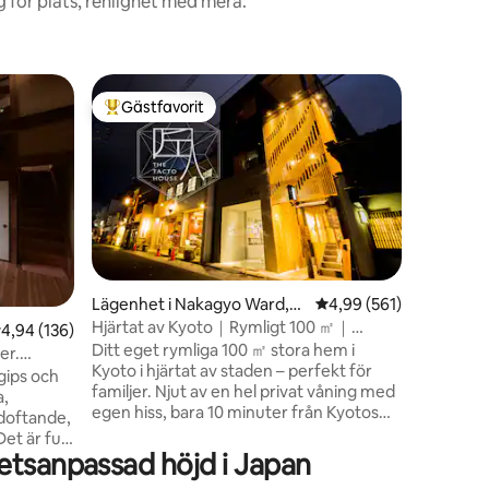
 för plats, renlighet med mera.
Lägenhet
Gästfavorit
Gästf
Populär gästfavorit
Populär
shi
50！ Namba
◆Populär
område! 
med 2 dub
av en av
grannska
kaféer oc
en
minuters 
minuters
Lägenhet i Nakagyo Ward,K
4,99 av 5 i genomsnitt
4,99 (561)
stormark
yoto-shi
Hjärtat av Kyoto｜Rymligt 100 ㎡｜
,94 av 5 i genomsnittligt betyg, 136 omdömen
4,94 (136)
tillgång 
Rymmer 6
Ditt eget rymliga 100 ㎡ stora hem i
Sakaisuji
er.
Kyoto i hjärtat av staden – perfekt för
promenad 
njut av en
gips och
familjer. Njut av en hel privat våning med
rulltrapp
floden!
a,
egen hiss, bara 10 minuter från Kyotos
med tung
doftande,
station. Nära till Nishiki och Gion, med
et är fullt
enkel tillgång till Fushimi Inari,
hetsanpassad höjd i Japan
su, ett 1-
Arashiyama Koppla av i ett äkta bad med
temkök