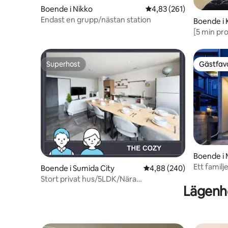
Boende i Nikko
4,83 av 5 i genomsnitt
4,83 (261)
problem. Det är bekvämt att använda
Keihan-tåg och olika tåg till
Endast en grupp/nästan station
Boende i 
turistattraktioner i Osaka, Kyoto, Nara,
[5 min pr
Kobe, etc. Det är också mycket bekvämt
minuter f
för sightseeing med bil eftersom
promenad 
motorvägsavfarten ligger i närheten.
Helt eget
Superhost
Gästfavo
Superhost
Gästfavo
WiFi & ti
Boende i 
hi
Ett familj
Boende i Sumida City
4,88 av 5 i genomsnitt
4,88 (240)
minuters
Stort privat hus/5LDK/Nära
Lägenhe
turistattraktioner