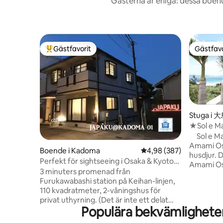
Gästerna är eniga: dessa boend
Gästfavorit
Gästfavo
Populär gästfavorit
Gästfavo
Stuga i
★Sol e Ma
Stuga på
Sol e Mar
med ditt 
Amami Osh
Boende i Kadoma
4,98 av 5 i genomsnitt
4,98 (387)
husdjur. Du kan njuta av havet runt
Perfekt för sightseeing i Osaka & Kyoto
Amami Os
4LDK 2WC 2 parkering Semesterhem
3 minuters promenad från
med atriu
"JAPAKU" Station 3 minuter
Furukawabashi station på Keihan-linjen,
Soluppgån
110 kvadratmeter, 2-våningshus för
stjärnorn
privat uthyrning. (Det är inte ett delat
både barn
Populära bekvämligheter 
hus) Det finns ett stort vardagsrum,
avkoppla
matsal och fullt utrustat kök på
har 2 LDK 