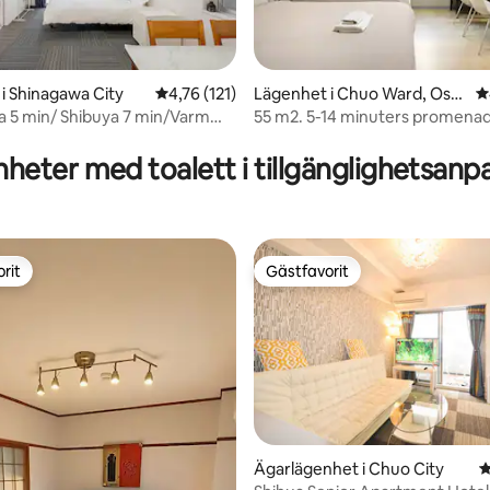
i Shinagawa City
4,76 av 5 i genomsnittligt betyg, 121 omdöm
4,76 (121)
Lägenhet i Chuo Ward, Osa
4
ka
 5 min/ Shibuya 7 min/Varm
55 m2. 5-14 minuters promenad 
ligt betyg, 140 omdömen
Dontobori Namba 2 toaletter
heter med toalett i tillgänglighetsanp
rit
Gästfavorit
rit
Gästfavorit
tligt betyg, 37 omdömen
Ägarlägenhet i Chuo City
4