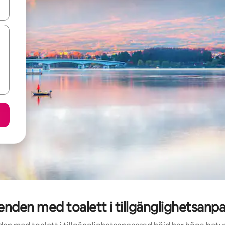
d upp- och nedåtpilarna eller utforska genom att trycka eller svepa.
den med toalett i tillgänglighetsanpa