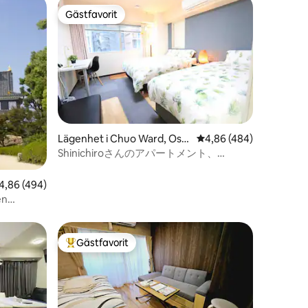
Gästfavorit
Gästfavorit
Lägenhet i Chuo Ward, Osa
4,86 av 5 i genomsnitt
4,86 (484)
ka
Shinichiroさんのアパートメント、
en
Familjelägenhet
,86 av 5 i genomsnittligt betyg, 494 omdömen
4,86 (494)
en
Gästfavorit
Populär gästfavorit