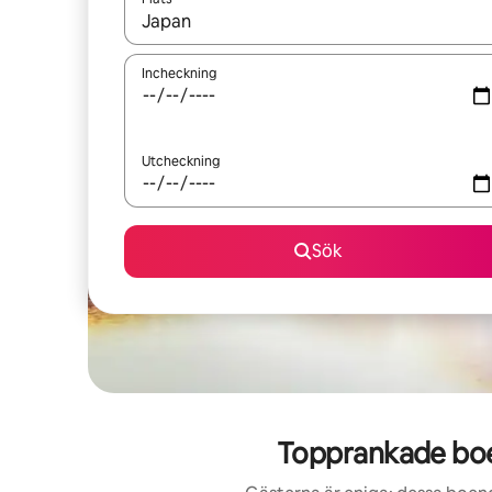
När resultaten är tillgängliga kan du navigera me
Incheckning
Utcheckning
Sök
Topprankade boen