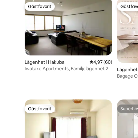
Gästfavorit
Gästfavo
Gästfavorit
Gästfavo
Lägenhet i Hakuba
4,97 av 5 i genomsnit
4,97 (60)
Iwatake Apartments, Familjelägenhet 2
Lägenhet 
a
Bagage O
NAMBA、 
Gästfavorit
Superho
Gästfavorit
Superho