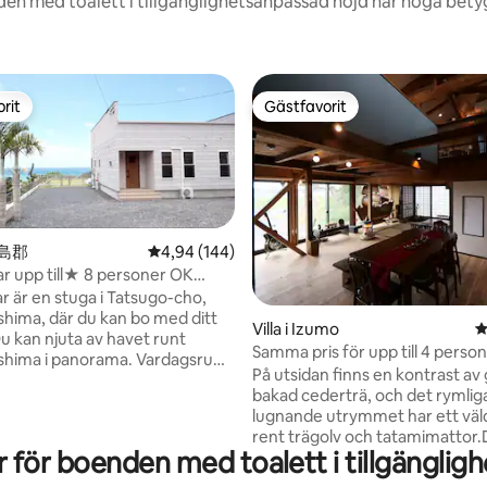
en med toalett i tillgänglighetsanpassad höjd har höga betyg
rit
Gästfavorit
rit
Gästfavorit
 大島郡
4,94 av 5 i genomsnittligt betyg, 144 omdöm
4,94 (144)
r upp till★ 8 personer OK
♪ Amami Oshima där du kan bo
 är en stuga i Tatsugo-cho,
husdjur
ima, där du kan bo med ditt
ligt betyg, 387 omdömen
Villa i Izumo
4
Samma pris för upp till 4 person
hima i panorama. Vardagsrum
Kapacitet 10 personer. 140 m², 
På utsidan finns en kontrast av 
m, badrum med havsutsikt.
vacker solnedgång i en villa vid 
bakad cederträ, och det rymlig
gen kan ses från havet och
lugnande utrymmet har ett väl
a kan ses från trädgården, så
rent trägolv och tatamimattor.D
 och seniorer kan njuta av en
för boenden med toalett i tillgänglig
utrustat med en nedsänkt kotat
nde tid. Bottenvåningen
tsubo bad, en washlet, ett sys
(1 tvillingrum, 1 dubbelrum,