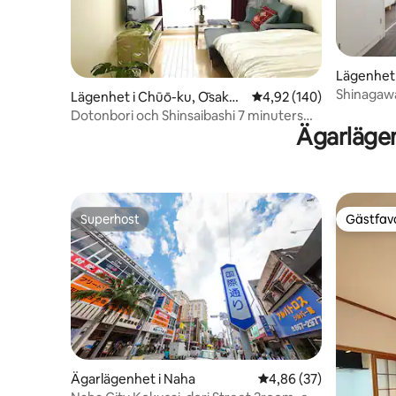
Lägenhet 
Shinagawa
Lägenhet i Chūō-ku, Ōsaka-
4,92 av 5 i genomsnitt
4,92 (140)
källa/WIFI
shi
Dotonbori och Shinsaibashi 7 minuters
Ägarlägen
promenad
Superhost
Gästfavo
Superhost
Gästfavo
Ägarlägenhet i Naha
4,86 av 5 i genomsnit
4,86 (37)