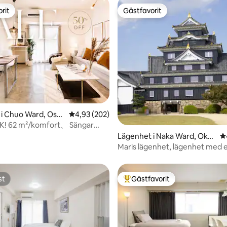
rit
Gästfavorit
rit
Gästfavorit
tligt betyg, 60 omdömen
i Chuo Ward, Osak
4,93 av 5 i genomsnittligt betyg, 202 omdöm
4,93 (202)
K! 62 m²/komfort、 Sängar
Dotonbori
Lägenhet i Naka Ward, Okay
4
ama
Maris lägenhet, lägenhet med 
dubbelsäng och en enkelsäng 1
st
Gästfavorit
st
Populär gästfavorit