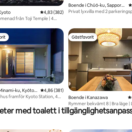
ligt betyg, 261 omdömen
Boende i Chūō-ku, Sapporo-
4
shi
Privat lyxvilla med 2 parkerings
Kyoto
4,83 av 5 i genomsnittligt betyg, 382 omdöm
4,83 (382)
omenad från Toji Temple | 4
rån Kyoto Station] 4 minuter
från Kintetsu Jujo Station |
 tvåvåningshus | Höghastighets
rit
Gästfavorit
rit
Gästfavorit
dsbegränsat erbjudande
Minami-ku, Kyōto-s
4,86 av 5 i genomsnittligt betyg, 381 omdöm
4,86 (381)
ehus framför Kyoto Station, 4
ligt betyg, 240 omdömen
Boende i Kanazawa
4
 promenad
Rymmer bekvämt 8 | Bra läge |
ter med toalett i tillgänglighetsanpas
område