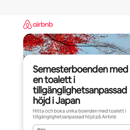
Hoppa
till
innehåll
Semesterboenden med
en toalett i
tillgänglighetsanpassad
höjd i Japan
Hitta och boka unika boenden med toalett i
tillgänglighetsanpassad höjd på Airbnb
Plats