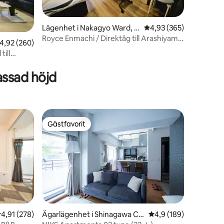
Lägenhet i Nakagyo Ward, K
4,93 av 5 i genomsnitt
4,93 (365)
yoto
Royce Enmachi / Direktåg till Arashiyama
en
,92 av 5 i genomsnittligt betyg, 260 omdömen
4,92 (260)
och Kyoto
till
assad höjd
Gästfavorit
Gästfavorit
,91 av 5 i genomsnittligt betyg, 278 omdömen
4,91 (278)
Ägarlägenhet i Shinagawa Cit
4,9 av 5 i genomsnitt
4,9 (189)
y