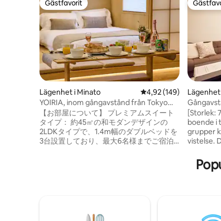
Gästfavorit
Gästfavo
Gästfavorit
Gästfavo
Lägenhet i Minato
4,92 av 5 i genomsnitt
4,92 (149)
Lägenhet 
d, Kyoto
YOIRIA, inom gångavstånd från Tokyo
Gångavstå
Tower, tillgång till 4 linjer, nära stationen,
| 2LDK-hy
【お部屋について】 プレミアムスイート
[Storlek: 
direkt till båda flygplatserna, direkt till alla
kyotostil
タイプ： 約45㎡の和モダンデザインの
boende i t
turistattraktioner, 2 sovrum, max 6...
Gion Shijo
2LDKタイプで、1.4m幅のダブルベッドを
grupper k
till busse
3台設置しており、最大6名様までご宿泊
vistelse.
いただけます。 建物にはエレベーターが
2025 som 
あり、各フロア1室のみのため、プライベ
traditione
Popu
ート性の高い空間です。 同じ建物内に同
modern o
一タイプのお部屋が複数ございます。ご
finns en 
利用いただくお部屋と階数は、ご宿泊前
trädäck, v
に割り当てのうえご案内いたします。す
frukost utom
べてのお部屋は間取り・設備・仕様が同
tillgängligt Bekvämlighe
じですので、安心してご予約ください。
Badhandd