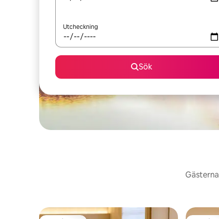
Utcheckning
Sök
Gästerna 