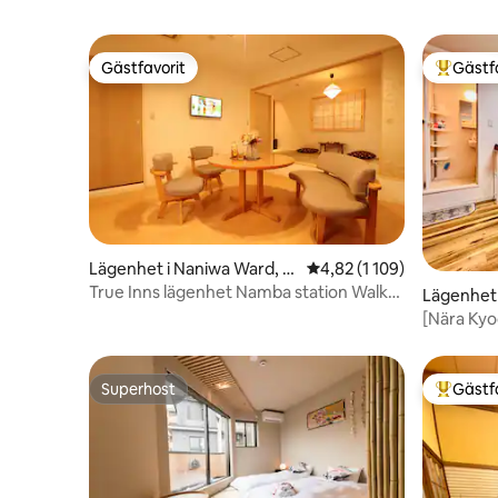
familjelä
Gästfavorit
Gästf
Gästfavorit
Populär 
Lägenhet i Naniwa Ward, O
4,82 av 5 i genomsnittli
4,82 (1 109)
saka
True Inns lägenhet Namba station Walk
Lägenhet 
6min 1, familj.
[Nära Kyo
tillgång t
Taisho-sta
/ direkt til
Superhost
Gästf
Superhost
Populär 