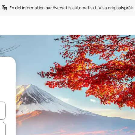
En del information har översatts automatiskt. 
Visa originalspråk
d upp- och nedåtpilarna eller utforska genom att trycka eller svepa.