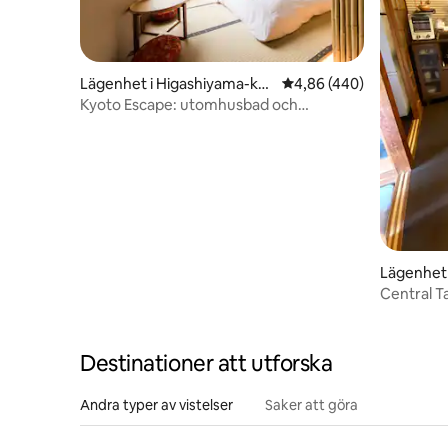
Lägenhet i Higashiyama-ku,
4,86 av 5 i genomsnitt
4,86 (440)
Kyoto
Kyoto Escape: utomhusbad och
bergsutsikt
Lägenhet
Central 
Easy acce
Destinationer att utforska
Andra typer av vistelser
Saker att göra