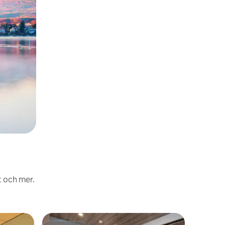
t och mer.
Lägenhet