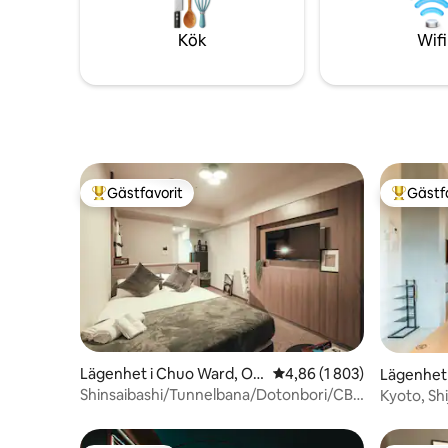
スーパーマーケットまでは徒歩約1分で、
kroppstvå
滞在中のお買い物にも便利です。 【 間取
sovkläder.
Kök
Wifi
り・ベッド】 お部屋は約45㎡の2LDKタイ
1st våning
プです。 * ベッドルームA：1.4m幅のダブ
vardagsru
ルベッド1台 * ベッドルームB：1.4m幅の
luftrenare Kök Induktionshäll, kyls
ダブルベッド2台 * 最大宿泊人数：6名 ベ
mikrovågs
ッドルームAは、扉をすべて開けてリビン
köksredskap o
グとつなげることも、完全に閉めて独立
badrum T
した寝室として利用することもできま
hårtork Toalett Washlet Utomhusterrass
す。 【チェックイン・サービス】 オンラ
Bord, 2 stolar,
Gästfavorit
Gästf
インでのセルフチェックインを採用して
Sovrum 1 
Populär gästfavorit
Populär 
おり、お部屋のドアは暗証番号式です。
luftkonditioner
現地での対面手続きは必要ありません。
enkelsängar,
以下のサービスも承っております。 * 無料
Washlet *Futonmadrasser kommer att
の荷物預かり * 空港送迎の手配 * ケーキの
tillhandahå
予約代行 近隣には日本でも有名なケーキ
finns tota
店がございます。ご希望の場合は事前に
våningen 
お問い合わせください。 15泊以上ご宿泊
våningen.
のお客様には、滞在中1回の無料清掃サー
ビスをご提供します。事前予約制で、ご
Lägenhet i Chuo Ward, Os
4,86 av 5 i genomsnittli
4,86 (1 803)
Lägenhet
希望の日付をご指定いただけます。 【荷
aka
Kyoto
Shinsaibashi/Tunnelbana/Dotonbori/CBD/KIX-
Kyoto, Sh
物預かり】 チェックイン日およびチェッ
linjen/Namba
gångavstån
クアウト日は、お部屋のドア付近にある
familjer |
指定スペースへ荷物を置いていただけま