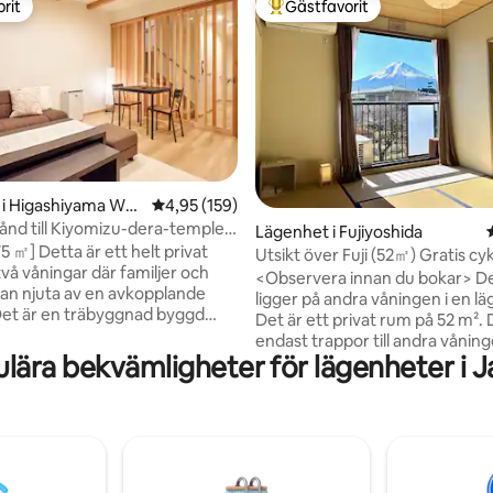
rit
Gästfavorit
rit
Populär gästfavorit
ligt betyg, 149 omdömen
i Higashiyama War
4,95 av 5 i genomsnittligt betyg, 159 omdöm
4,95 (159)
nd till Kiyomizu-dera-templet
Lägenhet i Fujiyoshida
reslägenhet på 75 ㎡ i nybyggd
75 ㎡] Detta är ett helt privat
Utsikt över Fuji (52㎡) Gratis c
 | 10 minuters promenad från
vå våningar där familjer och
Gratis upphämtning・駅まで 6 
<Observera innan du bokar> D
-stationen | Direkt anslutning
an njuta av en avkopplande
ligger på andra våningen i en l
n från Kyoto-stationen
 Det är en träbyggnad byggd
Det är ett privat rum på 52 m². 
har atmosfären i ett
endast trappor till andra våning
llt radhus i Kyoto.Interiören är
lära bekvämligheter för lägenheter i 
Incheckning från 16:00 / Utcheck
ch bekväm. På bottenvåningen
10:00 Vi har ingen bagageförva
sittgrupp på terrassen med en
Endast bokade gäster får komm
ilket är perfekt för att äta
finns bara utrustning för 2 perso
hus på klara dagar. Fri Wi-Fi
Detta är inte Kawaguchiko. Det
ter
till sjön. * Det finns restauranger
ukar, schampo, balsam,
närheten. * Det finns ingen tv