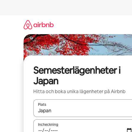
Hoppa
till
innehåll
Semesterlägenheter i
Japan
Hitta och boka unika lägenheter på Airbnb
Plats
När resultaten är tillgängliga kan du navigera me
Incheckning