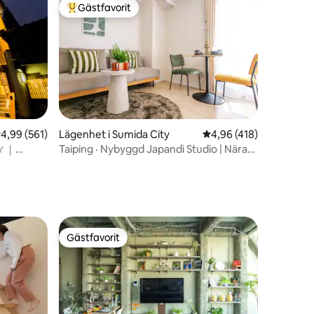
Namba, Shinsaibashi, Dotonbori, USJ,
Gästfavorit
Populär gästfavorit
direkt till flygplatsen...
en
,99 av 5 i genomsnittligt betyg, 561 omdömen
4,99 (561)
Lägenhet i Sumida City
4,96 av 5 i genomsnitt
4,96 (418)
 ㎡｜
Taiping · Nybyggd Japandi Studio | Nära
JR · Tunnelbana | Tvätt och tork i ett | Hiss
| Bagageförvaring
Gästfavorit
Gästfavorit