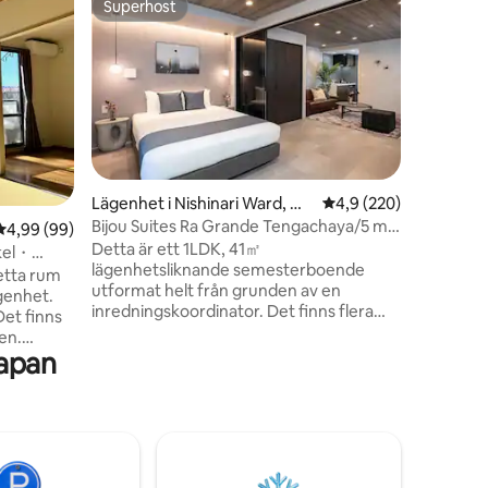
Superhost
Gästfav
Superhost
Gästfav
Reikyo H
Bara ett 
tyst bort
presenter
resenärer
raffinerad min
med king 
japanska
med mjuk
en
Lägenhet i Nishinari Ward, Os
4,9 av 5 i genomsnitt
4,9 (220)
shoji-skä
aka
Bijou Suites Ra Grande Tengachaya/5 min
4,99 av 5 i genomsnittligt betyg, 99 omdömen
4,99 (99)
djupt trä
till Namba
Detta är ett 1LDK, 41㎡
belysning. Njut av en kopp te i det
ykel・
lägenhetsliknande semesterboende
morgonlju
min
etta rum
utformat helt från grunden av en
inbyggda 
ägenhet.
inredningskoordinator. Det finns flera
Det finns
enheter i samma byggnad. Det är 7
en.
minuters promenad till Nankai och Osaka
Japan
ning till
Metro Tengachaya Station. Därifrån är
ring.
det bara 2 hållplatser (5 minuter) med
a in. Det
Nankai-linjen till Namba Station, och en
ner. *
direkt 35-minuters resa till Kansai
 är 4 km
International Airport utan överföringar.
 i
◆Funktioner: Stressfritt system för
ättmaskin