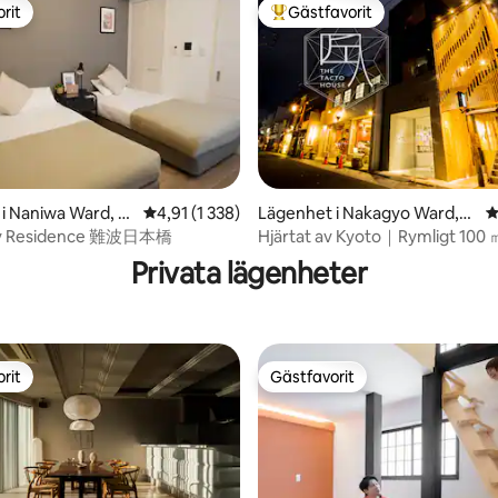
varing OK | Hiss
rit
Gästfavorit
rit
Populär gästfavorit
i Naniwa Ward, O
4,91 av 5 i genomsnittligt betyg, 1 338 omdöm
4,91 (1 338)
Lägenhet i Nakagyo Ward,K
4
ligt betyg, 135 omdömen
yoto-shi
ry Residence 難波日本橋
Hjärtat av Kyoto｜Rymligt 100
Rymmer 6
Privata lägenheter
rit
Gästfavorit
rit
Gästfavorit