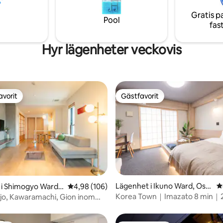
l och tvättmedel * Ta med
eller strykjärn. * Det finns bara 
 * Vi har ingen privat parkering.
Gratis p
sovrum. (Alla gäster delar ett 
Pool
 TV, luftkonditionering,
fas
Tack för din förståelse. På en solig dag
msbord, soffa, matbord,
kan du se Fuji-san. Sovrummet 
kåp,
med tatami, så du kan koppla av
Hyr lägenheter veckovis
ugn, vattenkokare,
atmosfär. Gratis transport till och från
ch porslin ・Toalett,
närliggande stationer vid in- oc
vättmaskin med torktumlare,
utcheckning. Jag hoppas att du kan
använda det som en bas för si
 askkoppar 2: a våningen
runt Fuji-san. Vi ser fram emot 
avorit
Gästfavorit
2 enkelsängar,
gästfavorit
Gästfavorit
välkomna dig.
ing Sovrum 2 2
 luftkonditionering Toalett
llas för 5 eller fler gäster. *Det
lt två badrum på 1:a och 2:a
och ett badrum på 1:a
gt betyg, 1 803 omdömen
Lägenhet i Ikuno Ward, Osa
4
 i Shimogyo Ward,
4,98 av 5 i genomsnittligt betyg, 106 omdöm
4,98 (106)
ka
Korea Town｜Imazato 8 min｜
ijo, Kawaramachi, Gion inom
lägenhet｜4 gäster
d | 4F | 1 våning privat | För
 Långtidsvistelse |