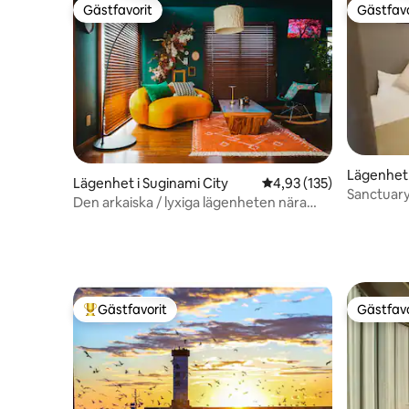
Bagageför
Gästfavorit
Gästfavo
す。 ただし、荷物置き場には鍵がありま
Gästfavorit
Gästfavo
せん。現金、パスポート、貴重品などは
置かず、お客様ご自身の責任で適切に管
理してください。 【注意事項】 *港区保健
所の安全規定により、転落防止およびプ
ライバシー保護のため、室内左側の窓は
左右それぞれ約10cmまでしか開けられま
せん。 換気用としてご利用いただけるほ
か、室内には換気扇も設置されていま
す。 【ご宿泊時の注意事項】 * 室内では
Lägenhet 
Lägenhet i Suginami City
4,93 av 5 i genomsnitt
4,93 (135)
靴を脱いでお過ごしください。 * 玄関は暗
saka
Sanctua
Den arkaiska / lyxiga lägenheten nära
証番号式です。暗証番号は適切に管理
Shinjuku
し、第三者には知らせないでください。 *
室内および建物の共用部分は全面禁煙で
す。 * 大声での会話、騒音、走る・跳ぶな
どの行為はご遠慮ください。 * キッチンは
簡単な調理に限りご利用いただけます。 *
Gästfavorit
Gästfavo
油煙や強いにおいが発生する調理はお控
Populär gästfavorit
Gästfavo
えください。 * 室内設備や備品を汚した
り、破損したりしないよう大切にお使い
ください。 * チェックアウト時に大量のゴ
ミを残さないでください。 * 実際の宿泊人
数が予約時の申告人数を超えた場合、追