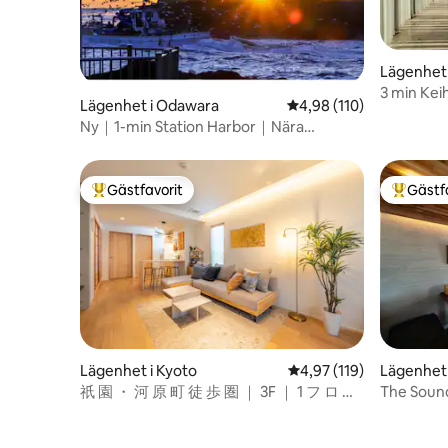
加料金を請求いたします。 * すべての宿泊
者は有効な身分証明書を提出する必要が
あります。 * 身分証明書を提出できない方
はご宿泊いただけません。 * 近隣への迷惑
Lägenhet i
行為や施設運営に支障をきたす行為が確
3 min Keih
認された場合、警察へ通報し、退室をお
Lägenhet i Odawara
4,98 av 5 i genomsnitt
4,98 (110)
Projektor
願いする場合があります。 * 延泊をご希望
Ny｜1-min Station Harbor｜Nära
の場合は、必ず事前にお支払いくださ
Hakone, Izu, Atami
い。 * 入金確認後に延泊が正式に成立しま
す。 * 口頭での約束は無効となり、後払い
Gästfavorit
Gästf
には対応しておりません。 15泊以上ご宿
Populär gästfavorit
Populär 
泊のお客様は、事前予約により滞在中1回
の無料清掃サービスをご利用いただけま
す。
Lägenhet 
Lägenhet i Kyoto
4,97 av 5 i genomsnitt
4,97 (119)
The Sound
祇 園 ・ 河 原 町 徒 歩 圏 ｜ 3F ｜ 1 フ ロ ア
promenad 
貸 切 2 部屋 ｜ 子 連 れ 長 期 滞 在 歓迎 ｜
med gratis
任 天堂 ス イ ッ チ ｜ 荷物 予 取 り ー EV