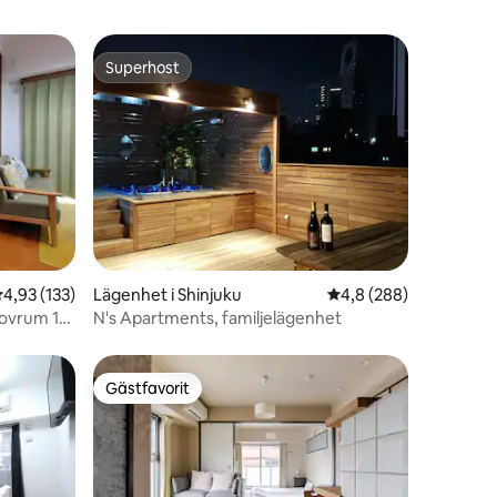
Superhost
Superhost
en
,93 av 5 i genomsnittligt betyg, 133 omdömen
4,93 (133)
Lägenhet i Shinjuku
4,8 av 5 i genomsnitt
4,8 (288)
sovrum 1
N's Apartments, familjelägenhet
 Namba
ersoner 10
i
Gästfavorit
Gästfavorit
anska byn