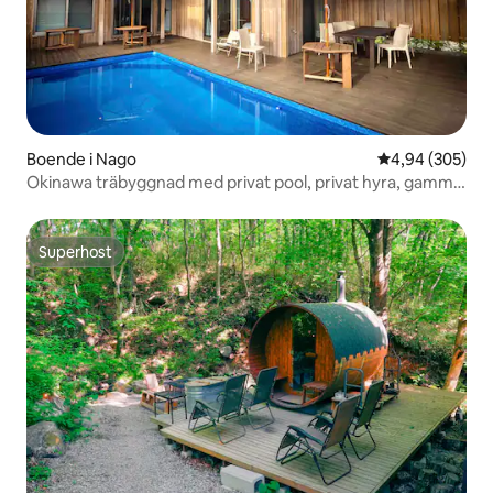
Boende i Nago
4,94 av 5 i ge
4,94 (305)
Okinawa träbyggnad med privat pool, privat hyra, gammal
husstil, utomhusbad,
Superhost
Superhost