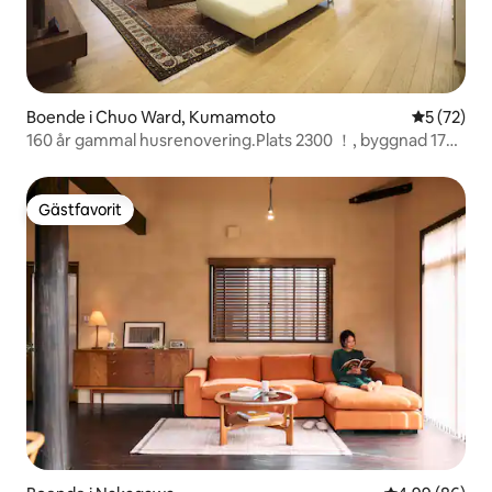
Boende i Chuo Ward, Kumamoto
5 av 5 i g
5 (72)
160 år gammal husrenovering.Plats 2300 ！, byggnad 170
！.
Gästfavorit
Gästfavorit