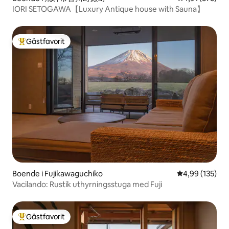
IORI SETOGAWA【Luxury Antique house with Sauna】
Gästfavorit
Populär gästfavorit
Boende i Fujikawaguchiko
4,99 av 5 i ge
4,99 (135)
Vacilando: Rustik uthyrningsstuga med Fuji
Gästfavorit
Populär gästfavorit