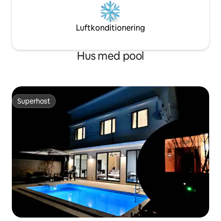
professionell designer ・Onsen:
Ninodaira Onsen, känd för sina
hudgynnsamma egenskaper
Luftkonditionering
Grillmöjligheter: Fullt utrustad med en
autentisk grill Bålutrymme: Koppla av
Hus med pool
runt brasan på kvällen • Projektor: Njut
av filmer på en stor skärm ・Bastu och
vattenbad: Bastu och vattenbad
tillgängliga för användning ・Rum i
japansk stil: Ett rum i japansk stil med
tatamimattor för en traditionell japansk
Superhost
Superhost
atmosfär ・Bekvämligheter för barn: Vi
tillhandahåller en barnstol, barnporslin,
futoner, leksaker etc.