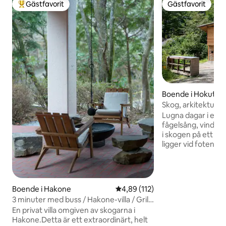
Gästfavorit
Gästfavorit
Populär gästfavorit
Gästfavorit
Boende i Hokuto
Skog, arkitektur 
södra foten Blackbi
Lugna dagar i en pr
fågelsång, vindens
i skogen på ett beha
ligger vid foten a
meters höjd, och ä
människor som sö
och klimat bor, sna
Vårens spirande gr
Boende i Hakone
4,89 av 5 i genomsnittligt bet
4,89 (112)
höstens färger och
3 minuter med buss / Hakone-villa / Grill
vedspisens eld. D
/ Lägereld / Naturlig varm källa / Bastu /
En privat villa omgiven av skogarna i
säsongsbetonade a
Vattenbad / Hemmabio / Grill och
Hakone.Detta är ett extraordinärt, helt
skidåkning, vandri