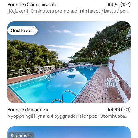
Boende i Oamishirasato
4,91 av 5 i ge
4,91 (107)
[Kujukuri] 10 minuters promenad från havet / bastu / pool
/ hundgård med hundar / grill / privatuthyrning / rabatt för
flera nätter
Gästfavorit
Gästfavorit
Boende i Minamiizu
4,99 av 5 i ge
4,99 (101)
Nyöppning!! Hyr alla 4 byggnader, stor pool, utomhusbad
med naturligt vatten, karaoke, bordtennis, dart, grill
Superhost