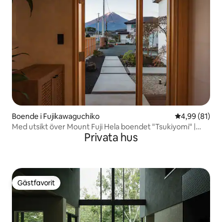
Boende i Fujikawaguchiko
4,99 av 5 i g
4,99 (81)
Med utsikt över Mount Fuji Hela boendet "Tsukiyomi" |
Privata hus
Modernt och elegant japanskt utrymme, nära till parken
vid sjön Inom gångavstånd
Gästfavorit
Gästfavorit