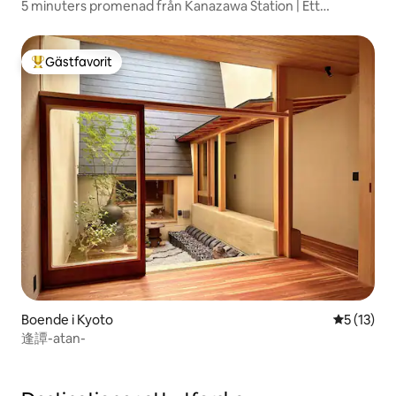
5 minuters promenad från Kanazawa Station | Ett
exklusivt helt hus för uthyrning för en dag, omgivet av
zen, hantverk och konst | Haku_ma
Gästfavorit
Populär gästfavorit
Boende i Kyoto
5 av 5 i g
5 (13)
逢譚-atan-