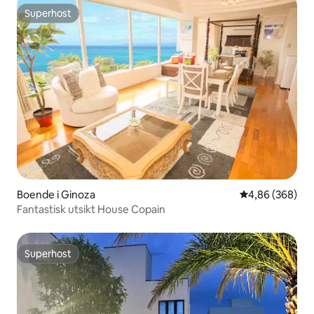
Superhost
Superhost
Boende i Ginoza
4,86 av 5 i ge
4,86 (368)
Fantastisk utsikt House Copain
Superhost
Superhost