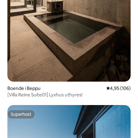
Boende i Beppu
4,95 av 5 i ge
4,95 (106)
[Villa Reine Suite01] Lyxhus uthyres!
Superhost
Superhost