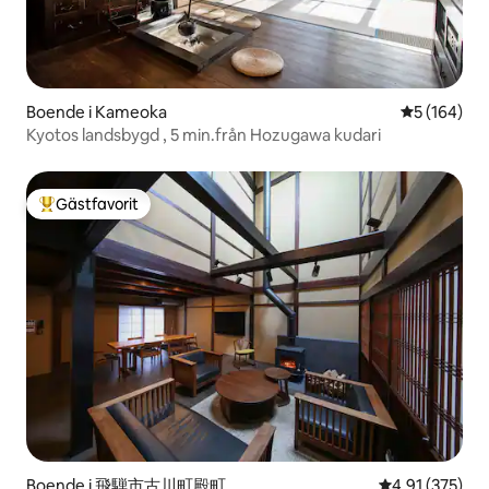
Boende i Kameoka
5 av 5 i ge
5 (164)
Kyotos landsbygd , 5 min.från Hozugawa kudari
Gästfavorit
Populär gästfavorit
Boende i 飛騨市古川町殿町
4,91 av 5 i ge
4,91 (375)