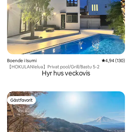
Boende i Isumi
4,94 av 5 i ge
4,94 (130)
【HOKULANIelua】Privat pool/Grill/Bastu 5-2
Hyr hus veckovis
Gästfavorit
Gästfavorit