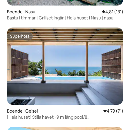
Boende i Nasu
4,81 av 5 i g
4,81 (131)
Bastu i timmar | Grillset ingår | Hela huset i Nasu | nasu
room
Superhost
Superhost
Boende i Geisei
4,79 av 5 i g
4,79 (71)
[Hela huset] Stilla havet · 9 m lång pool/8
personer/sovrum 3/Kochi Airport 10 minuter