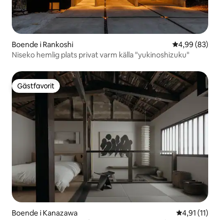
Boende i Rankoshi
4,99 av 5 i g
4,99 (83)
Niseko hemlig plats privat varm källa "yukinoshizuku"
Gästfavorit
Gästfavorit
Boende i Kanazawa
4,91 av 5 i 
4,91 (11)