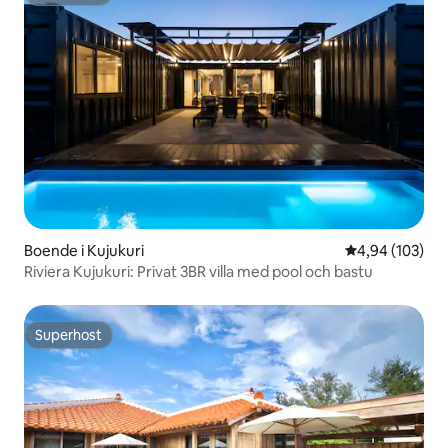
Superhost
Boende i Kujukuri
4,94 av 5 i ge
4,94 (103)
Riviera Kujukuri: Privat 3BR villa med pool och bastu
Superhost
Superhost